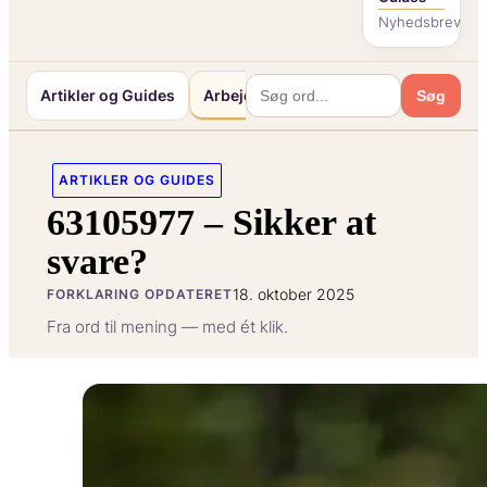
Nyhedsbrev
Artikler og Guides
Arbejde og Karriereliv
Mennesker o
Søg
ARTIKLER OG GUIDES
63105977 – Sikker at
svare?
18. oktober 2025
FORKLARING OPDATERET
Fra ord til mening — med ét klik.