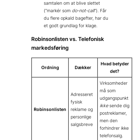
samtalen om at blive slettet
(“markér som
do-not-call
”). Får
du flere opkald bagefter, har du
et godt grundlag for klage.
Robinsonlisten vs. Telefonisk
markedsføring
Hvad betyder
Ordning
Dækker
det?
Virksomheder
må som
Adresseret
udgangspunkt
fysisk
ikke
sende dig
Robinsonlisten
reklame og
postreklamer,
personlige
men den
salgsbreve
forhindrer ikke
telefonsalg.