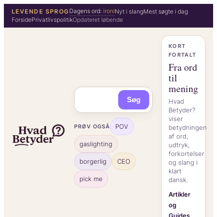
Spring
Dagens ord:
ironi
LEVENDE SPROG
Nyt i slang
Mest søgte i dag
Forside
Privatlivspolitik
Opdateret løbende
til
indhold
KORT
FORTALT
Fra ord
til
mening
Søg
Hvad
Betyder?
viser
POV
PRØV OGSÅ
betydningen
af ord,
gaslighting
udtryk,
forkortelser
borgerlig
CEO
og slang i
klart
pick me
dansk.
Artikler
og
Guides