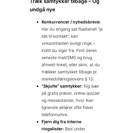
Træk samtykker tilbage – Og
undgå nye
Konkurrencer / nyhedsbreve:
Har du engang sat fluebenet “ja
tak til kontakt”, kan
virksomheden lovligt ringe –
indtil du siger fra. Find deres
seneste mail/SMS og brug
afmeld-linket, eller skriv, at du
trækker samtykket tilbage pr.
markedsføringslovens § 13.
“Skjulte” samtykker:
Kig især
på gratis prøver, online quizzer
og messestande, hvor Ase-
lignende aktører ofte fisker
telefonnumre.
Fjern dig fra interne
ringelister:
Bed under