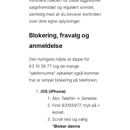
minimere risikoen for både aggressive
salgsfremstød og regulært svindel,
samtidig med at du bevarer kontrollen
over dine egne oplysninger.
Blokering, fravalg og
anmeldelse
Den hurtigste måde at slippe for
63 10 59 77 (og de mange
“søsternumre” opkaldet også kommer
fra) er simpel blokering på telefonen:
iOS (iPhone)
Åbn
Telefon
→
Seneste
.
Find
63105977
, tryk på
i
-
ikonet.
Scroll ned og vælg
“Bloker denne