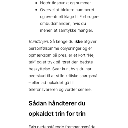
Notér tidspunkt og nummer.
Overvej at blokere nummeret
og eventuelt klage til Forbruger­
ombuds­manden, hvis du
mener, at samtykke mangler.
Bundlinjen:
Så længe du
ikke
afgiver
person­følsomme oplysninger og er
opmærksom på pres, er et kort “Nej
tak” og et tryk på røret den bedste
beskyttelse. Svar kun, hvis du har
overskud til at stille kritiske spørgsmål
– eller lad opkaldet gå til
telefonsvareren og vurder senere.
Sådan håndterer du
opkaldet trin for trin
Følg nedenstående fremgangsmåde,