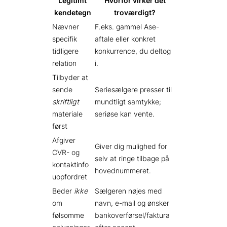
Legitimt
Hvorfor virker det
kendetegn
troværdigt?
Nævner
F.eks. gammel Ase-
specifik
aftale eller konkret
tidligere
konkurrence, du deltog
relation
i.
Tilbyder at
sende
Serie­sælgere presser til
skriftligt
mundtligt samtykke;
materiale
seriøse kan vente.
først
Afgiver
Giver dig mulighed for
CVR- og
selv at ringe tilbage på
kontaktinfo
hoved­nummeret.
uopfordret
Beder
ikke
Sælgeren nøjes med
om
navn, e-mail og ønsker
følsomme
bankoverførsel/faktura