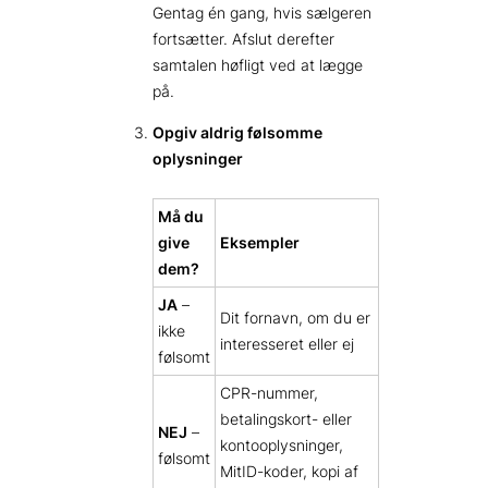
Gentag én gang, hvis sælgeren
fortsætter. Afslut derefter
samtalen høfligt ved at lægge
på.
Opgiv aldrig følsomme
oplysninger
Må du
give
Eksempler
dem?
JA
–
Dit fornavn, om du er
ikke
interesseret eller ej
følsomt
CPR-nummer,
betalingskort- eller
NEJ
–
kontooplysninger,
følsomt
MitID-koder, kopi af