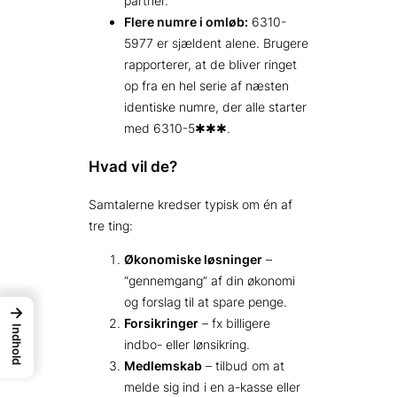
partner.
Flere numre i omløb:
6310-
5977 er sjældent alene. Brugere
rapporterer, at de bliver ringet
op fra en hel serie af næsten
identiske numre, der alle starter
med 6310-5✱✱✱.
Hvad vil de?
Samtalerne kredser typisk om én af
tre ting:
Økonomiske løsninger
–
“gennemgang” af din økonomi
og forslag til at spare penge.
→
Forsikringer
– fx billigere
Indhold
indbo- eller lønsikring.
Medlemskab
– tilbud om at
melde sig ind i en a-kasse eller