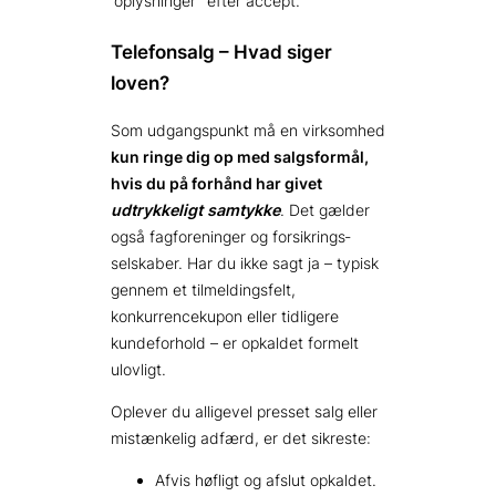
oplysninger
efter accept.
Telefonsalg – Hvad siger
loven?
Som udgangspunkt må en virksomhed
kun ringe dig op med salgs­formål,
hvis du på forhånd har givet
udtrykkeligt samtykke
. Det gælder
også fag­foreninger og forsikrings­
selskaber. Har du ikke sagt ja – typisk
gennem et tilmel­dings­felt,
konkurrence­kupon eller tidligere
kundefor­hold – er opkaldet formelt
ulovligt.
Oplever du alligevel presset salg eller
mistænkelig adfærd, er det sikreste:
Afvis høfligt og afslut opkaldet.