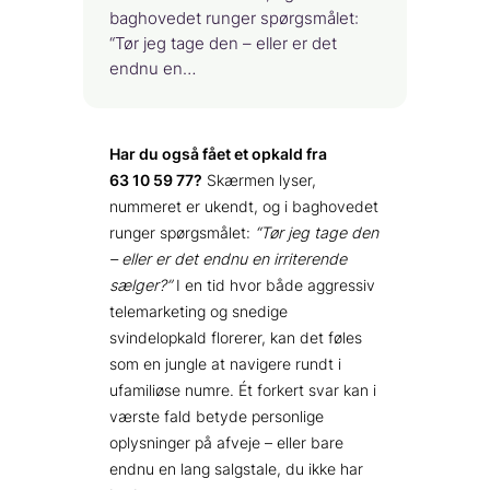
baghovedet runger spørgsmålet:
“Tør jeg tage den – eller er det
endnu en…
Har du også fået et opkald fra
63 10 59 77?
Skærmen lyser,
nummeret er ukendt, og i baghovedet
runger spørgsmålet:
“Tør jeg tage den
– eller er det endnu en irriterende
sælger?”
I en tid hvor både aggressiv
telemarketing og snedige
svindelopkald florerer, kan det føles
som en jungle at navigere rundt i
ufamiliøse numre. Ét forkert svar kan i
værste fald betyde personlige
oplysninger på afveje – eller bare
endnu en lang salgstale, du ikke har