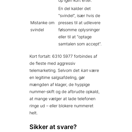
op igen kort efter.
En del kalder det
“svindel”, især hvis de
Mistanke om
presses til at udlevere
svindel
følsomme oplysninger
eller til at “optage
samtalen som accept”.
Kort fortalt: 6310 5977 forbindes af
de fleste med aggressiv
telemarketing. Selvom det
kan
være
en legitime salgsafdeling, gør
mængden af klager, de hyppige
nummer-skift og de afbrudte opkald,
at mange vælger at lade telefonen
ringe ud – eller blokere nummeret
helt.
Sikker at svare?