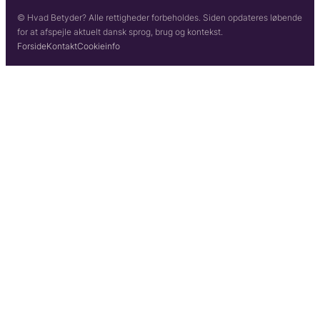
© Hvad Betyder? Alle rettigheder forbeholdes. Siden opdateres løbende
for at afspejle aktuelt dansk sprog, brug og kontekst.
Forside
Kontakt
Cookieinfo