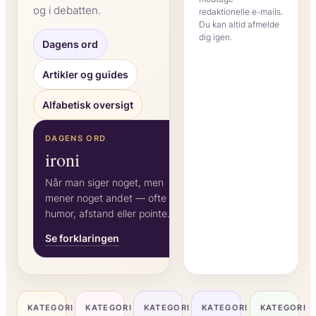
og i debatten.
redaktionelle e-mails.
Du kan altid afmelde
dig igen.
Dagens ord
Artikler og guides
Alfabetisk oversigt
DAGENS ORD
ironi
Når man siger noget, men
mener noget andet — ofte for
humor, afstand eller pointe.
Se forklaringen
KATEGORI
KATEGORI
KATEGORI
KATEGORI
KATEGORI