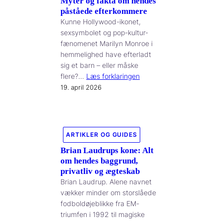
Myter og fakta om hendes
påståede efterkommere
Kunne Hollywood-ikonet,
sexsymbolet og pop-kultur-
fænomenet Marilyn Monroe i
hemmelighed have efterladt
sig et barn – eller måske
flere?…
Læs forklaringen
19. april 2026
ARTIKLER OG GUIDES
Brian Laudrups kone: Alt
om hendes baggrund,
privatliv og ægteskab
Brian Laudrup. Alene navnet
vækker minder om storslåede
fodboldøjeblikke fra EM-
triumfen i 1992 til magiske