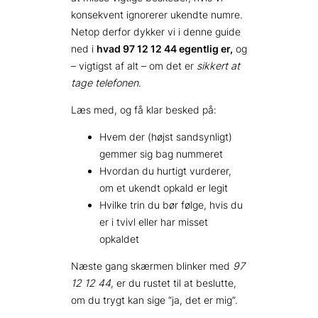
konsekvent ignorerer ukendte numre.
Netop derfor dykker vi i denne guide
ned i
hvad 97 12 12 44 egentlig er,
og
– vigtigst af alt – om det er
sikkert at
tage telefonen
.
Læs med, og få klar besked på:
Hvem der (højst sandsynligt)
gemmer sig bag nummeret
Hvordan du hurtigt vurderer,
om et ukendt opkald er legit
Hvilke trin du bør følge, hvis du
er i tvivl eller har misset
opkaldet
Næste gang skærmen blinker med
97
12 12 44
, er du rustet til at beslutte,
om du trygt kan sige “ja, det er mig”.