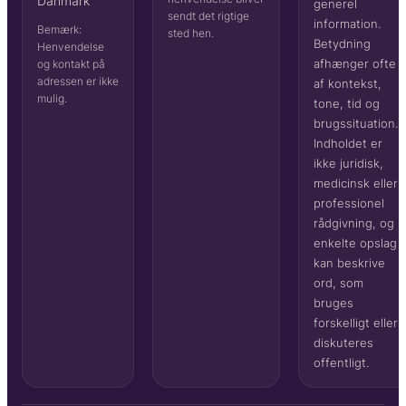
Danmark
generel
sendt det rigtige
information.
Bemærk:
sted hen.
Betydning
Henvendelse
afhænger ofte
og kontakt på
adressen er ikke
af kontekst,
mulig.
tone, tid og
brugssituation.
Indholdet er
ikke juridisk,
medicinsk eller
professionel
rådgivning, og
enkelte opslag
kan beskrive
ord, som
bruges
forskelligt eller
diskuteres
offentligt.