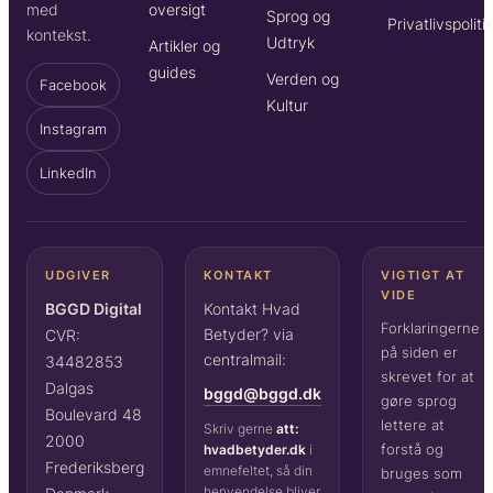
oversigt
med
Sprog og
Privatlivspoliti
kontekst.
Udtryk
Artikler og
guides
Verden og
Facebook
Kultur
Instagram
LinkedIn
UDGIVER
KONTAKT
VIGTIGT AT
VIDE
BGGD Digital
Kontakt Hvad
Forklaringerne
Betyder? via
CVR:
på siden er
centralmail:
34482853
skrevet for at
Dalgas
bggd@bggd.dk
gøre sprog
Boulevard 48
lettere at
Skriv gerne
att:
2000
forstå og
hvadbetyder.dk
i
Frederiksberg
emnefeltet, så din
bruges som
henvendelse bliver