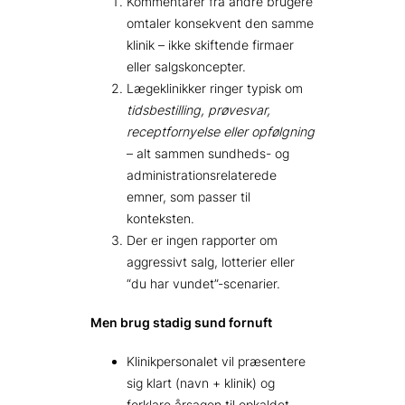
Kommentarer fra andre brugere
omtaler konsekvent den samme
klinik – ikke skiftende firmaer
eller salgskoncepter.
Lægeklinikker ringer typisk om
tidsbestilling, prøvesvar,
receptfornyelse eller opfølgning
– alt sammen sundheds- og
administrationsrelaterede
emner, som passer til
konteksten.
Der er ingen rapporter om
aggressivt salg, lotterier eller
“du har vundet”-scenarier.
Men brug stadig sund fornuft
Klinikpersonalet vil præsentere
sig klart (navn + klinik) og
forklare årsagen til opkaldet.