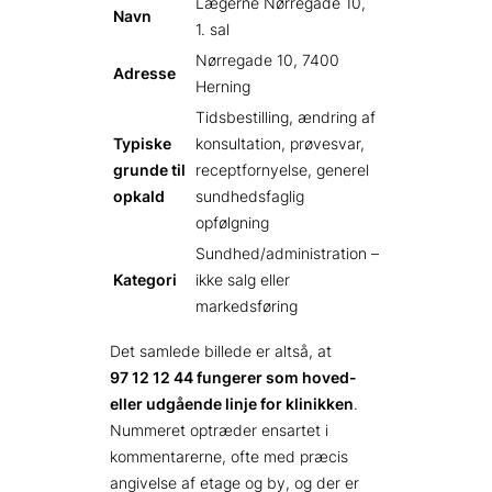
Lægerne Nørregade 10,
Navn
1. sal
Nørregade 10, 7400
Adresse
Herning
Tidsbestilling, ændring af
Typiske
konsultation, prøvesvar,
grunde til
receptfornyelse, generel
opkald
sundhedsfaglig
opfølgning
Sundhed/administration –
Kategori
ikke salg eller
markedsføring
Det samlede billede er altså, at
97 12 12 44 fungerer som hoved-
eller udgående linje for klinikken
.
Nummeret optræder ensartet i
kommentarerne, ofte med præcis
angivelse af etage og by, og der er