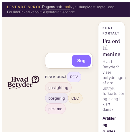
Spring
Dagens ord:
ironi
LEVENDE SPROG
Nyt i slang
Mest søgte i dag
Forside
Privatlivspolitik
Opdateret løbende
til
indhold
KORT
FORTALT
Fra ord
til
mening
Søg
Hvad
Betyder?
viser
POV
PRØV OGSÅ
betydningen
af ord,
gaslighting
udtryk,
forkortelser
borgerlig
CEO
og slang i
klart
pick me
dansk.
Artikler
og
Guides