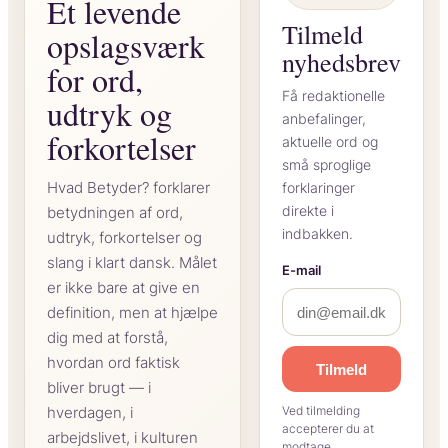
Et levende
Tilmeld
opslagsværk
nyhedsbrev
for ord,
Få redaktionelle
udtryk og
anbefalinger,
forkortelser
aktuelle ord og
små sproglige
Hvad Betyder? forklarer
forklaringer
direkte i
betydningen af ord,
indbakken.
udtryk, forkortelser og
slang i klart dansk. Målet
E-mail
er ikke bare at give en
definition, men at hjælpe
dig med at forstå,
hvordan ord faktisk
Tilmeld
bliver brugt — i
hverdagen, i
Ved tilmelding
accepterer du at
arbejdslivet, i kulturen
modtage