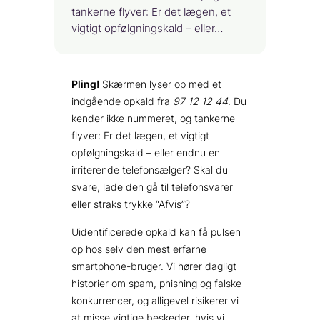
tankerne flyver: Er det lægen, et
vigtigt opfølgningskald – eller…
Pling!
Skærmen lyser op med et
indgående opkald fra
97 12 12 44
. Du
kender ikke nummeret, og tankerne
flyver: Er det lægen, et vigtigt
opfølgningskald – eller endnu en
irriterende telefonsælger? Skal du
svare, lade den gå til telefonsvarer
eller straks trykke “Afvis”?
Uidentificerede opkald kan få pulsen
op hos selv den mest erfarne
smartphone-bruger. Vi hører dagligt
historier om spam, phishing og falske
konkurrencer, og alligevel risikerer vi
at misse vigtige beskeder, hvis vi