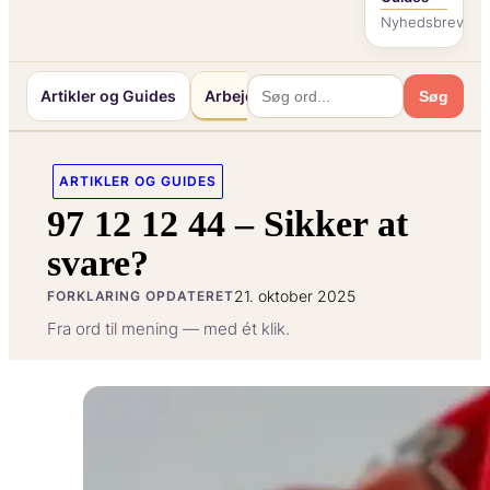
Nyhedsbrev
Artikler og Guides
Arbejde og Karriereliv
Mennesker o
Søg
ARTIKLER OG GUIDES
97 12 12 44 – Sikker at
svare?
21. oktober 2025
FORKLARING OPDATERET
Fra ord til mening — med ét klik.