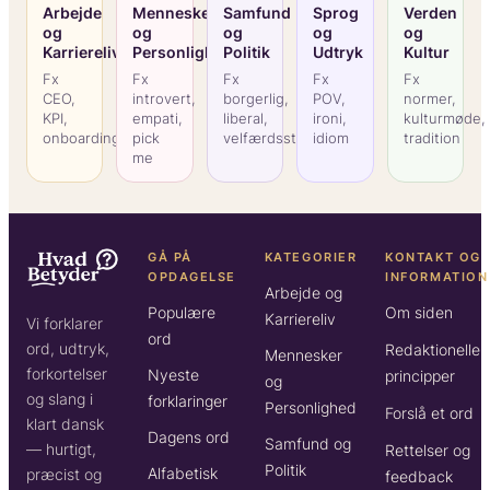
Arbejde
Mennesker
Samfund
Sprog
Verden
og
og
og
og
og
Karriereliv
Personlighed
Politik
Udtryk
Kultur
Fx
Fx
Fx
Fx
Fx
CEO,
introvert,
borgerlig,
POV,
normer,
KPI,
empati,
liberal,
ironi,
kulturmøde,
onboarding
pick
velfærdsstat
idiom
tradition
me
GÅ PÅ
KATEGORIER
KONTAKT OG
OPDAGELSE
INFORMATION
Arbejde og
Populære
Om siden
Karriereliv
Vi forklarer
ord
ord, udtryk,
Redaktionelle
Mennesker
forkortelser
Nyeste
principper
og
og slang i
forklaringer
Personlighed
Forslå et ord
klart dansk
Dagens ord
Samfund og
— hurtigt,
Rettelser og
Politik
Alfabetisk
præcist og
feedback