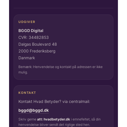
UDGIVER
BGGD Digital
CVR: 34482853
Dalgas Boulevard 48
2000 Frederiksberg
Danmark
Bemærk: Henvendelse og kontakt på adressen er ikke
mulig.
KONTAKT
Kontakt Hvad Betyder? via centralmail:
bggd@bggd.dk
Skriv gerne
att: hvadbetyder.dk
i emnefeltet, så din
henvendelse bliver sendt det rigtige sted hen.