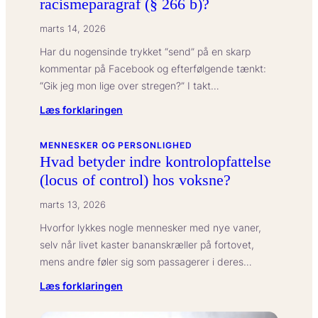
racismeparagraf (§ 266 b)?
marts 14, 2026
Har du nogensinde trykket “send” på en skarp
kommentar på Facebook og efterfølgende tænkt:
“Gik jeg mon lige over stregen?” I takt…
:
Læs forklaringen
Hvad
betyder
MENNESKER OG PERSONLIGHED
Hvad betyder indre kontrolopfattelse
straffelovens
(locus of control) hos voksne?
racismeparagraf
(§
marts 13, 2026
266
Hvorfor lykkes nogle mennesker med nye vaner,
b)?
selv når livet kaster bananskræller på fortovet,
mens andre føler sig som passagerer i deres…
:
Læs forklaringen
Hvad