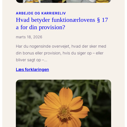
ARBEJDE OG KARRIERELIV
Hvad betyder funktionærlovens § 17
a for din provision?
marts 18, 2026
Har du nogensinde overvejet, hvad der sker med
din bonus eller provision, hvis du siger op – eller
bliver sagt op –…
:
Læs forklaringen
Hvad
betyder
funktionærlovens
§
17
a
for
din