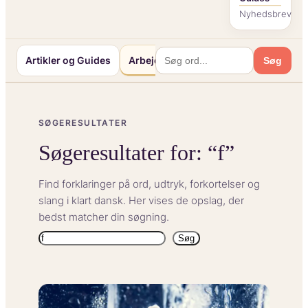
Nyhedsbrev
Artikler og Guides
Arbejde og Karriereliv
Mennesker o
Søg
SØGERESULTATER
Søgeresultater for: “f”
Find forklaringer på ord, udtryk, forkortelser og
slang i klart dansk. Her vises de opslag, der
bedst matcher din søgning.
Søg
Søg
igen