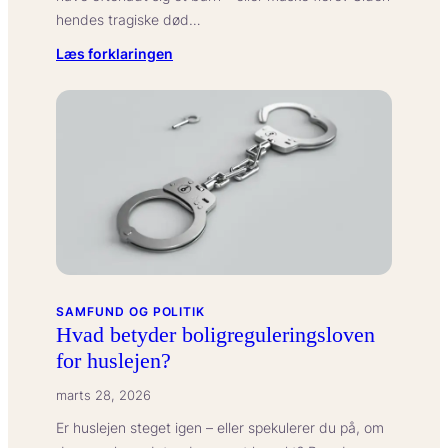
hendes tragiske død…
:
Læs forklaringen
Marilyn
Monroe
børn:
Myter
og
fakta
om
hendes
påståede
efterkommere
SAMFUND OG POLITIK
Hvad betyder boligreguleringsloven
for huslejen?
marts 28, 2026
Er huslejen steget igen – eller spekulerer du på, om