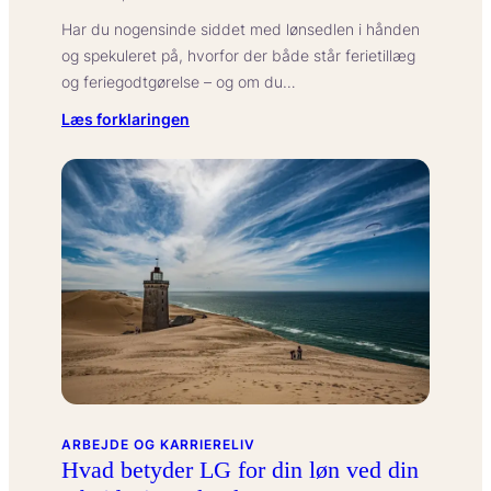
Har du nogensinde siddet med lønsedlen i hånden
og spekuleret på, hvorfor der både står ferietillæg
og feriegodtgørelse – og om du…
:
Læs forklaringen
Hvad
betyder
ferietillæg
i
forhold
til
feriegodtgørelse?
ARBEJDE OG KARRIERELIV
Hvad betyder LG for din løn ved din