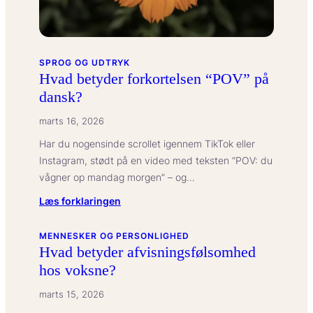
provision?
SPROG OG UDTRYK
Hvad betyder forkortelsen “POV” på
dansk?
marts 16, 2026
Har du nogensinde scrollet igennem TikTok eller
Instagram, stødt på en video med teksten “POV: du
vågner op mandag morgen” – og…
:
Læs forklaringen
Hvad
betyder
MENNESKER OG PERSONLIGHED
Hvad betyder afvisningsfølsomhed
forkortelsen
hos voksne?
“POV”
på
marts 15, 2026
dansk?