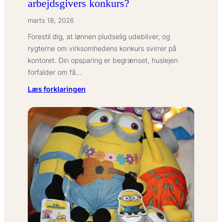
arbejdsgivers konkurs?
marts 18, 2026
Forestil dig, at lønnen pludselig udebliver, og
rygterne om virksomhedens konkurs svirrer på
kontoret. Din opsparing er begrænset, huslejen
forfalder om få…
:
Læs forklaringen
Hvad
betyder
LG
for
din
løn
ved
din
arbejdsgivers
konkurs?