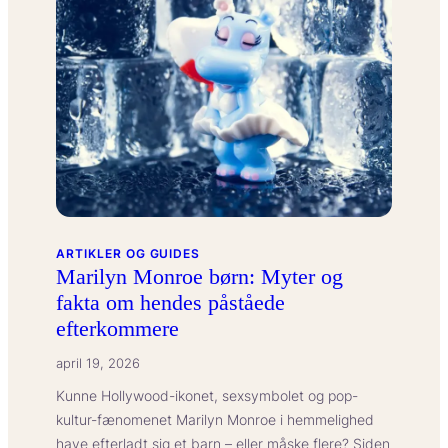
ARTIKLER OG GUIDES
Marilyn Monroe børn: Myter og
fakta om hendes påståede
efterkommere
april 19, 2026
Kunne Hollywood-ikonet, sexsymbolet og pop-
kultur-fænomenet Marilyn Monroe i hemmelighed
have efterladt sig et barn – eller måske flere? Siden