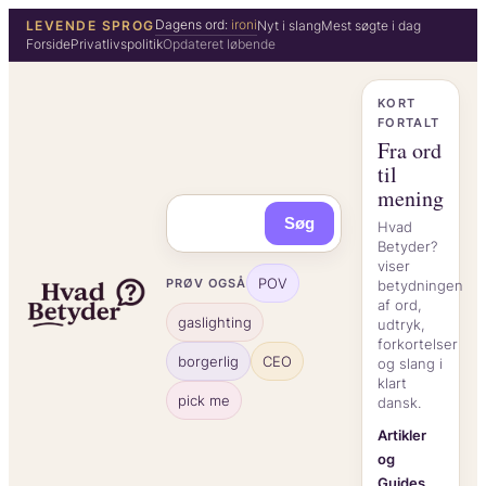
Spring
Dagens ord:
ironi
LEVENDE SPROG
Nyt i slang
Mest søgte i dag
Forside
Privatlivspolitik
Opdateret løbende
til
indhold
KORT
FORTALT
Fra ord
til
mening
Søg
Hvad
Betyder?
viser
POV
PRØV OGSÅ
betydningen
af ord,
gaslighting
udtryk,
forkortelser
borgerlig
CEO
og slang i
klart
pick me
dansk.
Artikler
og
Guides