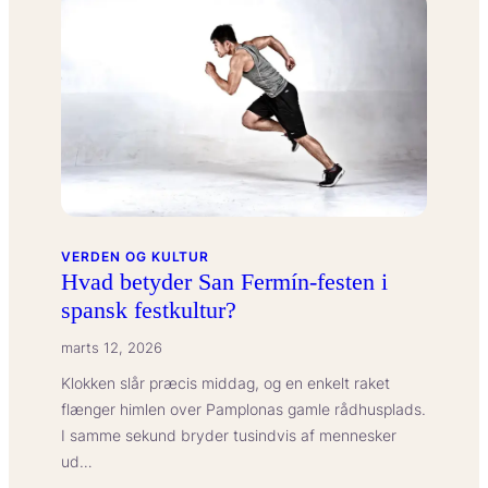
betyder
indre
kontrolopfattelse
(locus
of
control)
hos
voksne?
VERDEN OG KULTUR
Hvad betyder San Fermín-festen i
spansk festkultur?
marts 12, 2026
Klokken slår præcis middag, og en enkelt raket
flænger himlen over Pamplonas gamle rådhusplads.
I samme sekund bryder tusindvis af mennesker
ud…