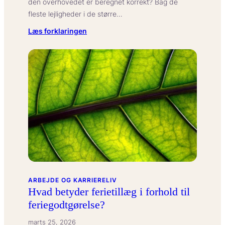
den overhovedet er beregnet korrekt? Bag de
fleste lejligheder i de større…
:
Læs forklaringen
Hvad
betyder
boligreguleringsloven
for
huslejen?
ARBEJDE OG KARRIERELIV
Hvad betyder ferietillæg i forhold til
feriegodtgørelse?
marts 25, 2026