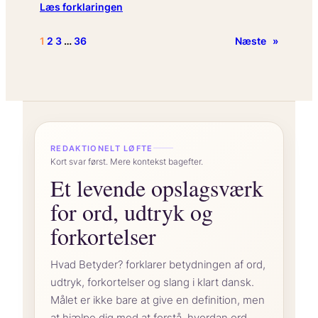
:
Læs forklaringen
Hvad
betyder
1
2
3
…
36
Næste
»
San
Fermín-
festen
“
i
spansk
festkultur?
REDAKTIONELT LØFTE
Kort svar først. Mere kontekst bagefter.
Et levende opslagsværk
for ord, udtryk og
forkortelser
Hvad Betyder? forklarer betydningen af ord,
udtryk, forkortelser og slang i klart dansk.
Målet er ikke bare at give en definition, men
at hjælpe dig med at forstå, hvordan ord