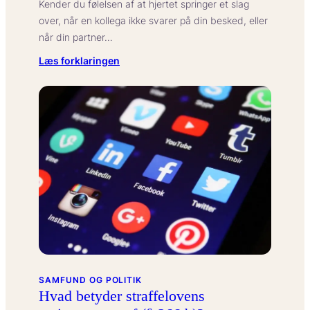
Kender du følelsen af at hjertet springer et slag
over, når en kollega ikke svarer på din besked, eller
når din partner…
:
Læs forklaringen
Hvad
betyder
afvisningsfølsomhed
hos
voksne?
SAMFUND OG POLITIK
Hvad betyder straffelovens