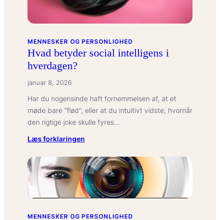
MENNESKER OG PERSONLIGHED
Hvad betyder social intelligens i
hverdagen?
januar 8, 2026
Har du nogensinde haft fornemmelsen af, at et
møde bare “flød”, eller at du intuitivt vidste, hvornår
den rigtige joke skulle fyres…
:
Læs forklaringen
Hvad
betyder
social
intelligens
i
hverdagen?
MENNESKER OG PERSONLIGHED