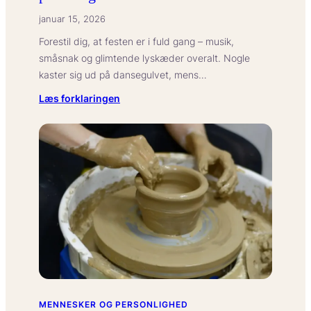
hos
januar 15, 2026
voksne?
Forestil dig, at festen er i fuld gang – musik,
småsnak og glimtende lyskæder overalt. Nogle
kaster sig ud på dansegulvet, mens…
:
Læs forklaringen
Hvad
betyder
introversion
som
et
personlighedstræk?
MENNESKER OG PERSONLIGHED