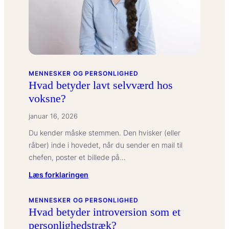
MENNESKER OG PERSONLIGHED
Hvad betyder lavt selvværd hos
voksne?
januar 16, 2026
Du kender måske stemmen. Den hvisker (eller
råber) inde i hovedet, når du sender en mail til
chefen, poster et billede på…
:
Læs forklaringen
Hvad
betyder
MENNESKER OG PERSONLIGHED
Hvad betyder introversion som et
lavt
personlighedstræk?
selvværd