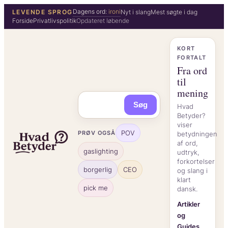
Spring
Dagens ord:
ironi
LEVENDE SPROG
Nyt i slang
Mest søgte i dag
Forside
Privatlivspolitik
Opdateret løbende
til
indhold
KORT
FORTALT
Fra ord
til
mening
Søg
Hvad
Betyder?
viser
POV
PRØV OGSÅ
betydningen
af ord,
gaslighting
udtryk,
forkortelser
borgerlig
CEO
og slang i
klart
pick me
dansk.
Artikler
og
Guides