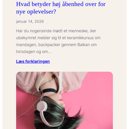
Hvad betyder høj åbenhed over for
nye oplevelser?
januar 14, 2026
Har du nogensinde mødt et menneske, der
ubekymret melder sig til et keramikkursus om
mandagen, backpacker gennem Balkan om
torsdagen og om…
:
Læs forklaringen
Hvad
betyder
høj
åbenhed
over
for
nye
oplevelser?