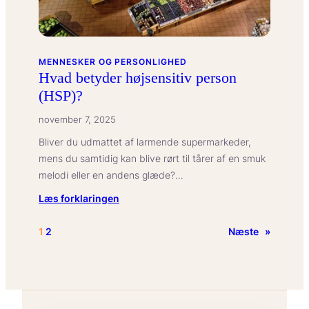
MENNESKER OG PERSONLIGHED
Hvad betyder højsensitiv person
(HSP)?
november 7, 2025
Bliver du udmattet af larmende supermarkeder,
mens du samtidig kan blive rørt til tårer af en smuk
melodi eller en andens glæde?…
:
Læs forklaringen
Hvad
betyder
1
2
Næste
»
højsensitiv
person
(HSP)?