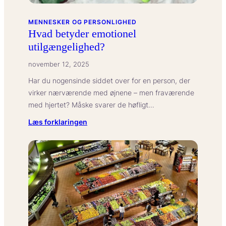
MENNESKER OG PERSONLIGHED
Hvad betyder emotionel
utilgængelighed?
november 12, 2025
Har du nogensinde siddet over for en person, der
virker nærværende med øjnene – men fraværende
med hjertet? Måske svarer de høfligt…
:
Læs forklaringen
Hvad
betyder
emotionel
utilgængelighed?