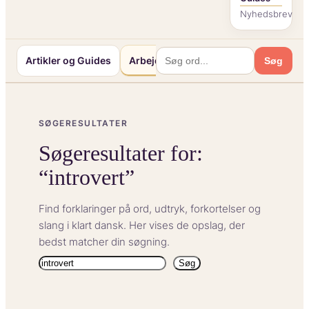
Nyhedsbrev
Artikler og Guides
Arbejde og Karriereliv
Mennesker o
Søg
SØGERESULTATER
Søgeresultater for:
“introvert”
Find forklaringer på ord, udtryk, forkortelser og
slang i klart dansk. Her vises de opslag, der
bedst matcher din søgning.
Søg
Søg
igen