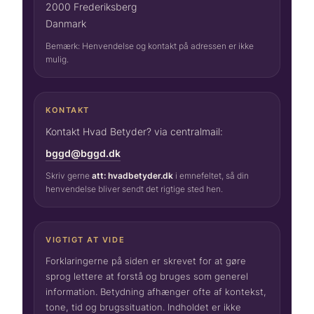
2000 Frederiksberg
Danmark
Bemærk: Henvendelse og kontakt på adressen er ikke
mulig.
KONTAKT
Kontakt Hvad Betyder? via centralmail:
bggd@bggd.dk
Skriv gerne
att: hvadbetyder.dk
i emnefeltet, så din
henvendelse bliver sendt det rigtige sted hen.
VIGTIGT AT VIDE
Forklaringerne på siden er skrevet for at gøre
sprog lettere at forstå og bruges som generel
information. Betydning afhænger ofte af kontekst,
tone, tid og brugssituation. Indholdet er ikke