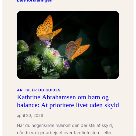
Hvad
betyder
overstimulering
hos
introverte?
ARTIKLER OG GUIDES
Kathrine Abrahamsen om børn og
balance: At prioritere livet uden skyld
april 20, 2026
Har du nogensinde mærket den der stik af skyld,
når du vælger arbejdet over familiefesten – eller