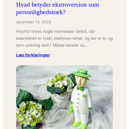
Hvad betyder ekstroversion som
personlighedstræk?
december 13, 2025
Hvorfor trives nogle mennesker bedst, når
kalenderen er fyldt, telefonen kimer, og der er liv og
larm omkring dem? Måske kender du…
:
Læs forklaringen
Hvad
betyder
ekstroversion
som
personlighedstræk?