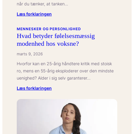
når du tænker, at tanken…
:
Læs forklaringen
Kathrine
Abrahamsen
MENNESKER OG PERSONLIGHED
Hvad betyder følelsesmæssig
om
modenhed hos voksne?
børn
og
marts 9, 2026
balance:
Hvorfor kan en 25-årig håndtere kritik med stoisk
At
ro, mens en 55-årig eksploderer over den mindste
prioritere
uenighed? Alder i sig selv garanterer…
livet
uden
:
Læs forklaringen
skyld
Hvad
betyder
følelsesmæssig
modenhed
hos
voksne?