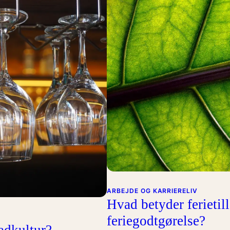
ARBEJDE OG KARRIERELIV
Hvad betyder ferietill
feriegodtgørelse?
adkultur?