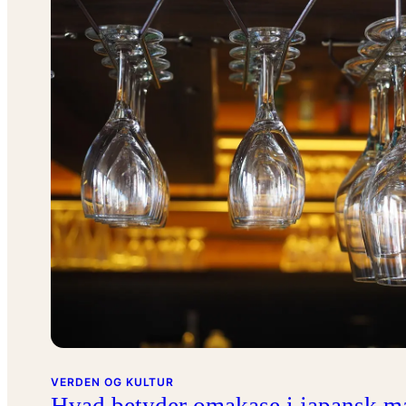
VERDEN OG KULTUR
Hvad betyder omakase i japansk m