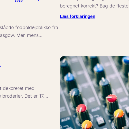
beregnet korrekt? Bag de fleste 
:
Læs forklaringen
Hvad
låede fodboldøjeblikke fra
betyder
 Glasgow. Men mens…
boligregulering
for
huslejen?
?
ngt dekoreret med
 broderier. Det er 17.…