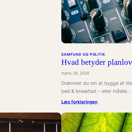
SAMFUND OG POLITIK
Hvad betyder planlov
marts 28, 2026
Drømmer du om at bygge et lille 
bed & breakfast – eller måske…
:
Læs forklaringen
Hvad
betyder
planlovens
landzonetilladel