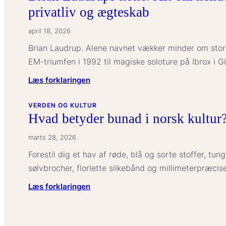
privatliv og ægteskab
april 18, 2026
Brian Laudrup. Alene navnet vækker minder om stors
EM-triumfen i 1992 til magiske soloture på Ibrox i
:
Læs forklaringen
Brian
Laudrups
VERDEN OG KULTUR
Hvad betyder bunad i norsk kultur
kone:
Alt
marts 28, 2026
om
Forestil dig et hav af røde, blå og sorte stoffer, tu
hendes
sølvbrocher, florlette silkebånd og millimeterpræcise
baggrund,
privatliv
:
Læs forklaringen
og
Hvad
ægteskab
betyder
bunad