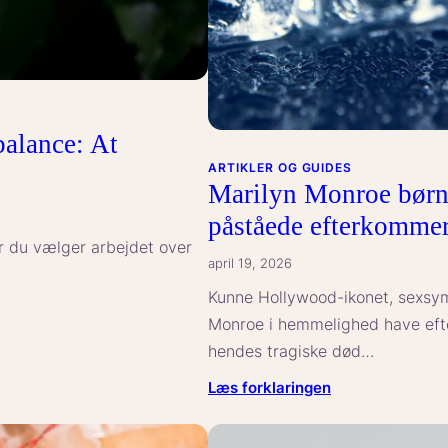
alance: At
ARTIKLER OG GUIDES
Marilyn Monroe børn
påståede efterkomme
r du vælger arbejdet over
april 19, 2026
Kunne Hollywood-ikonet, sexsy
Monroe i hemmelighed have efter
hendes tragiske død…
:
Læs forklaringen
Marilyn
Monroe