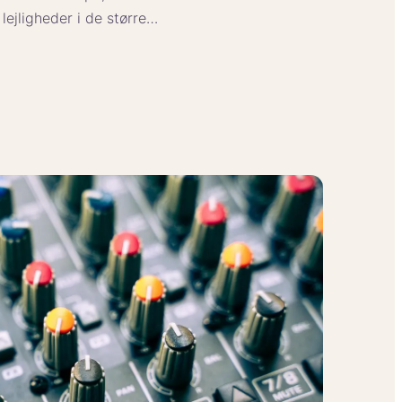
lejligheder i de større…
sloven