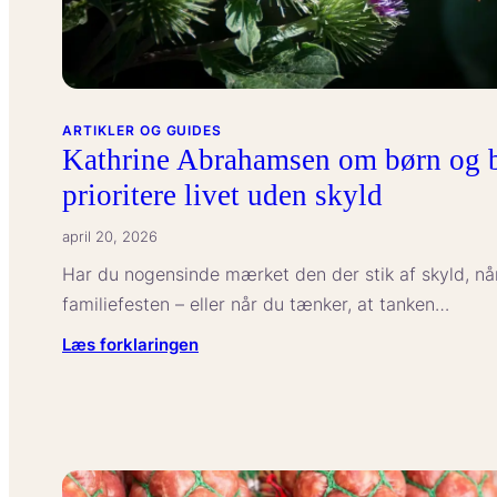
ARTIKLER OG GUIDES
Kathrine Abrahamsen om børn og b
prioritere livet uden skyld
april 20, 2026
Har du nogensinde mærket den der stik af skyld, nå
familiefesten – eller når du tænker, at tanken…
:
Læs forklaringen
Kathrine
Abrahamsen
om
børn
og