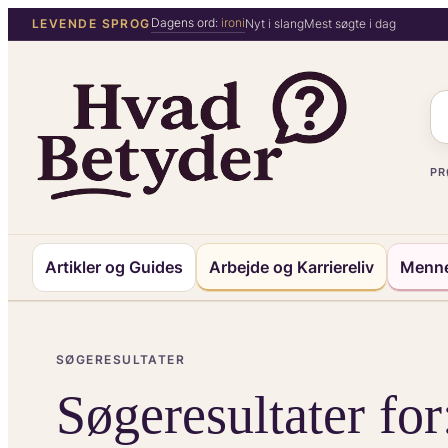
Spring
Dagens ord:
ironi
LEVENDE SPROG
Nyt i slang
Mest søgte i dag
til
indhold
PR
Artikler og Guides
Arbejde og Karriereliv
Menne
SØGERESULTATER
Søgeresultater for