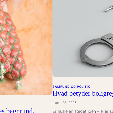
børn:
Myter
og
fakta
om
hendes
påståede
efterkommere
SAMFUND OG POLITIK
Hvad betyder boligre
marts 28, 2026
es baggrund,
Er huslejen steget igen – eller