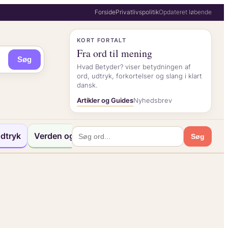
Forside
Privatlivspolitik
Opdateret løbende
KORT FORTALT
Fra ord til mening
Søg
Hvad Betyder? viser betydningen af
ord, udtryk, forkortelser og slang i klart
dansk.
Artikler og Guides
Nyhedsbrev
dtryk
Verden og Kultur
Søg