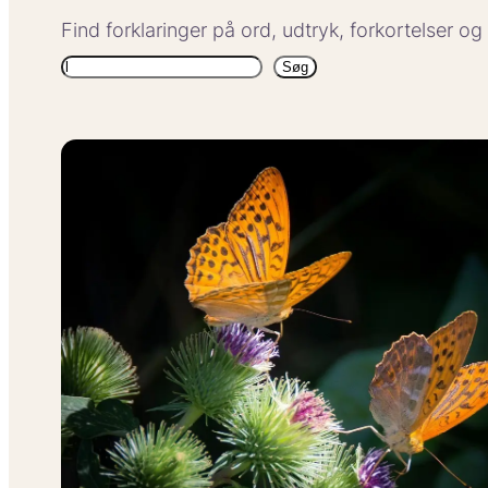
Find forklaringer på ord, udtryk, forkortelser o
Søg
Søg
igen