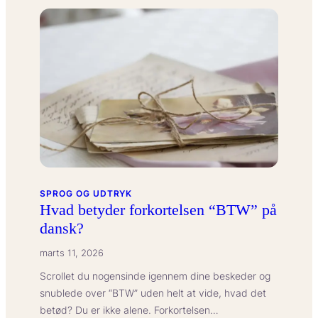
betyder
slangordet
“lowkey”
på
dansk?
SPROG OG UDTRYK
Hvad betyder forkortelsen “BTW” på
dansk?
marts 11, 2026
Scrollet du nogensinde igennem dine beskeder og
snublede over “BTW” uden helt at vide, hvad det
betød? Du er ikke alene. Forkortelsen…