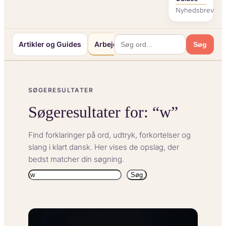
Nyhedsbrev
Artikler og Guides
Arbejde og Karriereliv
Mennesker o
Søg
SØGERESULTATER
Søgeresultater for: “w”
Find forklaringer på ord, udtryk, forkortelser og
slang i klart dansk. Her vises de opslag, der
bedst matcher din søgning.
Søg
Søg
igen