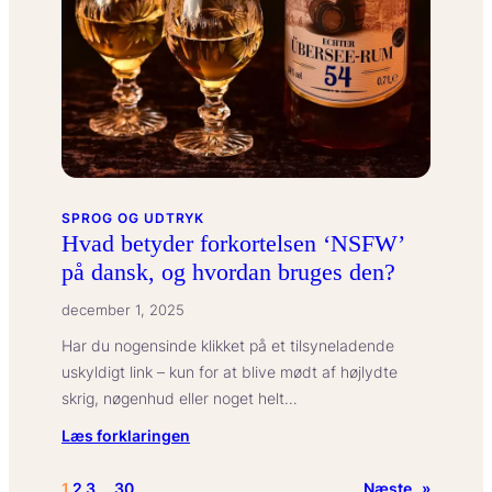
parforhold?
SPROG OG UDTRYK
Hvad betyder forkortelsen ‘NSFW’
på dansk, og hvordan bruges den?
december 1, 2025
Har du nogensinde klikket på et tilsyneladende
uskyldigt link – kun for at blive mødt af højlydte
skrig, nøgenhud eller noget helt…
:
Læs forklaringen
Hvad
betyder
1
2
3
…
30
Næste
»