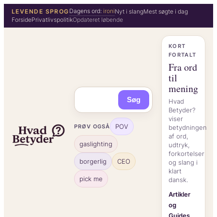
Spring
Dagens ord:
ironi
LEVENDE SPROG
Nyt i slang
Mest søgte i dag
Forside
Privatlivspolitik
Opdateret løbende
til
indhold
KORT
FORTALT
Fra ord
til
mening
Søg
Hvad
Betyder?
viser
POV
PRØV OGSÅ
betydningen
af ord,
gaslighting
udtryk,
forkortelser
borgerlig
CEO
og slang i
klart
pick me
dansk.
Artikler
og
Guides