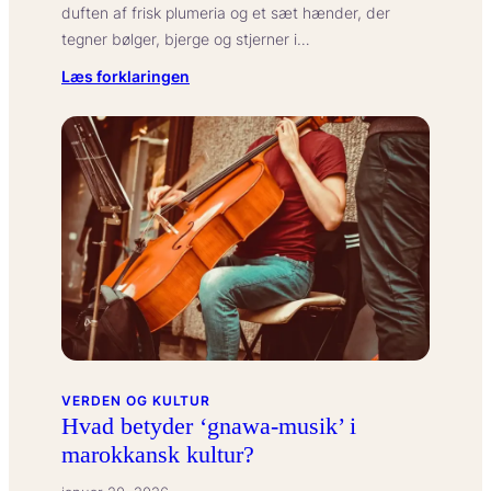
duften af frisk plumeria og et sæt hænder, der
tegner bølger, bjerge og stjerner i…
:
Læs forklaringen
Hvad
betyder
hula
i
hawaiisk
dansetradition?
VERDEN OG KULTUR
Hvad betyder ‘gnawa-musik’ i
marokkansk kultur?