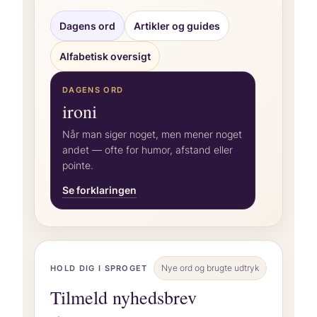
Dagens ord
Artikler og guides
Alfabetisk oversigt
DAGENS ORD
ironi
Når man siger noget, men mener noget
andet — ofte for humor, afstand eller
pointe.
Se forklaringen
Nye ord og brugte udtryk
HOLD DIG I SPROGET
Tilmeld nyhedsbrev