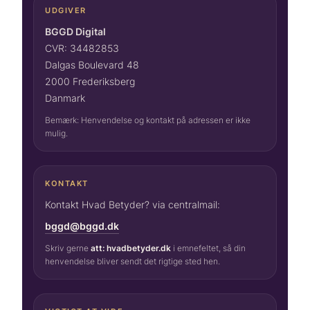
UDGIVER
BGGD Digital
CVR: 34482853
Dalgas Boulevard 48
2000 Frederiksberg
Danmark
Bemærk: Henvendelse og kontakt på adressen er ikke
mulig.
KONTAKT
Kontakt Hvad Betyder? via centralmail:
bggd@bggd.dk
Skriv gerne
att: hvadbetyder.dk
i emnefeltet, så din
henvendelse bliver sendt det rigtige sted hen.