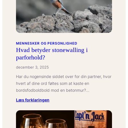
MENNESKER OG PERSONLIGHED
Hvad betyder stonewalling i
parforhold?
december 3, 2025
Har du nogensinde siddet over for din partner, hvor
hvert af dine ord føltes som at kaste en
bordsfodboldbold mod en betonmur?…
:
Læs forklaringen
Hvad
betyder
stonewalling
i