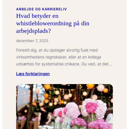
ARBEJDE OG KARRIERELIV
Hvad betyder en
whistleblowerordning på din
arbejdsplads?
december 7, 2025
Forestil dig, at du opdager alvorlig fusk med
virksomhedens regnskaber, eller at en kollega
udsættes for systematisk chikane. Du ved, at det…
:
Læs forklaringen
Hvad
betyder
en
whistleblowerordning
på
din
arbejdsplads?