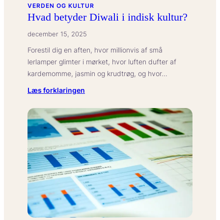
VERDEN OG KULTUR
Hvad betyder Diwali i indisk kultur?
december 15, 2025
Forestil dig en aften, hvor millionvis af små
lerlamper glimter i mørket, hvor luften dufter af
kardemomme, jasmin og krudtrøg, og hvor…
:
Læs forklaringen
Hvad
betyder
Diwali
i
indisk
kultur?