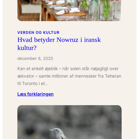
VERDEN OG KULTUR
Hvad betyder Nowruz i iransk
kultur?
december 6, 2025
Kan et enkelt øjeblik – når solen står nøjagtigt over
ækvator – samle millioner af mennesker fra Teheran
til Toronto i et…
:
Læs forklaringen
Hvad
betyder
Nowruz
i
iransk
kultur?