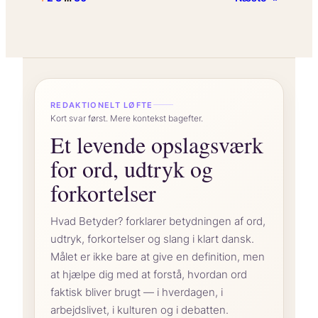
forkortelsen
‘NSFW’
på
“
dansk,
og
hvordan
REDAKTIONELT LØFTE
bruges
Kort svar først. Mere kontekst bagefter.
den?
Et levende opslagsværk
for ord, udtryk og
forkortelser
Hvad Betyder? forklarer betydningen af ord,
udtryk, forkortelser og slang i klart dansk.
Målet er ikke bare at give en definition, men
at hjælpe dig med at forstå, hvordan ord
faktisk bliver brugt — i hverdagen, i
arbejdslivet, i kulturen og i debatten.