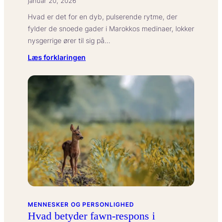
januar 20, 2026
Hvad er det for en dyb, pulserende rytme, der
fylder de snoede gader i Marokkos medinaer, lokker
nysgerrige ører til sig på…
:
Læs forklaringen
Hvad
betyder
‘gnawa-
musik’
i
marokkansk
kultur?
MENNESKER OG PERSONLIGHED
Hvad betyder fawn-respons i