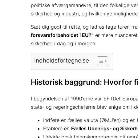
politiske afværgemanøvre, til den folkelige ve
sikkerhed og industri, og hvilke nye mulighed
Sæt dig godt til rette, og lad os tage turen f
forsvarsforbeholdet i EU?”
er mere nuanceret,
sikkerhed i dag og i morgen.
Indholdsfortegnelse
Historisk baggrund: Hvorfor 
I begyndelsen af 1990’erne var EF (Det Europæ
stats- og regeringscheferne blev enige om i d
Indføre en fælles valuta (ØMU’en) og en k
Etablere en
Fælles Udenrigs- og Sikkerh
Udvide beslutningskompetencer på område