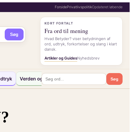
Forside
Privatlivspolitik
Opdateret løbende
KORT FORTALT
Fra ord til mening
Søg
Hvad Betyder? viser betydningen af
ord, udtryk, forkortelser og slang i klart
dansk.
Artikler og Guides
Nyhedsbrev
dtryk
Verden og Kultur
Søg
U?