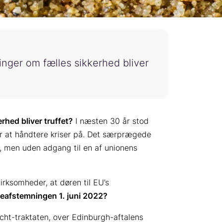
inger om fælles sikkerhed bliver
rhed bliver truffet?
I næsten 30 år stod
er at håndtere kriser på. Det særprægede
m, men uden adgang til en af unionens
irksomheder, at døren til EU’s
lkeafstemningen 1. juni 2022?
icht-traktaten, over Edinburgh-aftalens