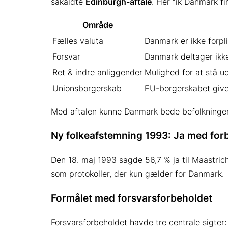
såkaldte
Edinburgh-aftale
. Her fik Danmark f
Område
Fælles valuta
Danmark er ikke forpli
Forsvar
Danmark deltager ikke
Ret & indre anliggender
Mulighed for at stå ud
Unionsborgerskab
EU-borgerskabet giver
Med aftalen kunne Danmark bede befolkning
Ny folkeafstemning 1993: Ja med for
Den 18. maj 1993 sagde 56,7 % ja til Maastric
som protokoller, der kun gælder for Danmark.
Formålet med forsvarsforbeholdet
Forsvarsforbeholdet havde tre centrale sigter: