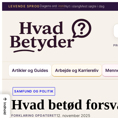
Spring
Dagens ord:
ironi
LEVENDE SPROG
Nyt i slang
Mest søgte i dag
til
indhold
PR
Artikler og Guides
Arbejde og Karriereliv
Menne
SAMFUND OG POLITIK
→
Hvad betød forsv
Indhold
12. november 2025
FORKLARING OPDATERET