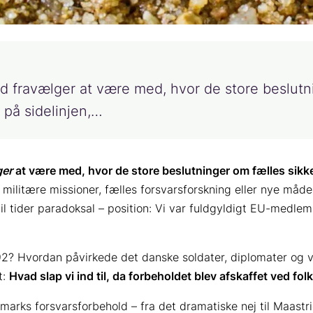
nd fravælger at være med, hvor de store beslutn
 på sidelinjen,…
ger
at være med, hvor de store beslutninger om fælles sikke
militære missioner, fælles forsvarsforskning eller nye måd
til tider paradoksal – position: Vi var fuldgyldigt EU-medle
992? Hvordan påvirkede det danske soldater, diplomater og v
t:
Hvad slap vi ind til, da forbeholdet blev afskaffet ved fo
marks forsvarsforbehold – fra det dramatiske nej til Maastr