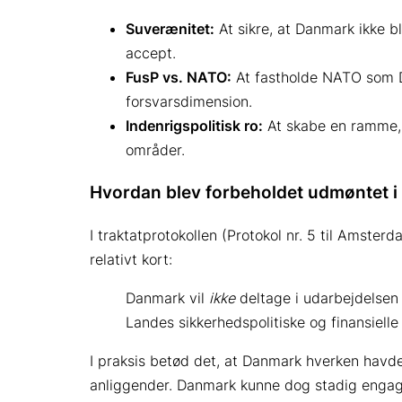
Suverænitet:
At sikre, at Danmark ikke bl
accept.
FusP vs. NATO:
At fastholde NATO som Da
forsvarsdimension.
Indenrigspolitisk ro:
At skabe en ramme, 
områder.
Hvordan blev forbeholdet udmøntet i 
I traktatprotokollen (Protokol nr. 5 til Amster
relativt kort:
Danmark vil
ikke
deltage i udarbejdelsen
Landes sikkerhedspolitiske og finansiell
I praksis betød det, at Danmark hverken havde
anliggender. Danmark kunne dog stadig engagere