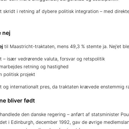
skridt i retning af dybere politisk integration – med direkt
 nej
ej
til Maastricht-traktaten, mens 49,3 % stemte ja. Nej’et bl
 – især vedrørende valuta, forsvar og retspolitik
marbejdes retning og hastighed
 politisk projekt
rnt og internationalt pres, da traktaten krævede enstemmig ra
e bliver født
andlede den danske regering – anført af statsminister Poul
et i Edinburgh, december 1992, gav de øvrige medlemslande 