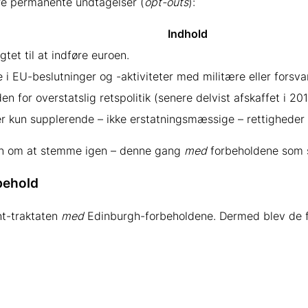
ire permanente undtagelser (
opt-outs
):
Indhold
gtet til at indføre euroen.
 i EU-beslutninger og -aktiviteter med militære eller forsv
en for overstatslig retspolitik (senere delvist afskaffet i 201
 kun supplerende – ikke erstatningsmæssige – rettigheder i
en om at stemme igen – denne gang
med
forbeholdene som s
behold
ht-traktaten
med
Edinburgh-forbeholdene. Dermed blev de fi