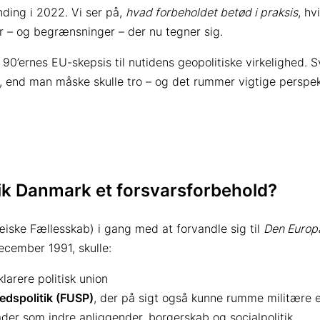
nding i 2022. Vi ser på,
hvad forbeholdet betød i praksis
, hv
er – og begrænsninger – der nu tegner sig.
ra 90’ernes EU-skepsis til nutidens geopolitiske virkelighed.
 end man måske skulle tro – og det rummer vigtige perspekt
fik Danmark et forsvarsforbehold?
iske Fællesskab) i gang med at forvandle sig til
Den Europ
ecember 1991, skulle:
larere politisk union
edspolitik (FUSP)
, der på sigt også kunne rumme militære 
r som indre anliggender, borgerskab og socialpolitik