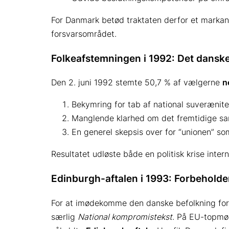
For Danmark betød traktaten derfor et markant 
forsvarsområdet.
Folkeafstemningen i 1992: Det danske
Den 2. juni 1992 stemte 50,7 % af vælgerne
n
Bekymring for tab af national suverænitet
Manglende klarhed om det fremtidige sa
En generel skepsis over for “unionen” som
Resultatet udløste både en politisk krise inte
Edinburgh-aftalen i 1993: Forbeholden
For at imødekomme den danske befolkning forh
særlig
National kompromistekst
. På EU-topmød