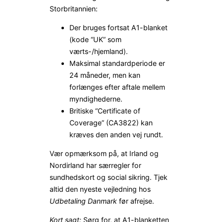
Storbritannien:
Der bruges fortsat A1-blanket
(kode “UK” som
værts-/hjemland).
Maksimal standardperiode er
24 måneder, men kan
forlænges efter aftale mellem
myndighederne.
Britiske “Certificate of
Coverage” (CA3822) kan
kræves den anden vej rundt.
Vær opmærksom på, at Irland og
Nordirland har særregler for
sundhedskort og social sikring. Tjek
altid den nyeste vejledning hos
Udbetaling Danmark
før afrejse.
Kort sagt:
Sørg for, at A1-blanketten