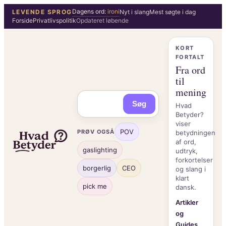
Spring
Dagens ord:
ironi
LEVENDE SPROG
Nyt i slang
Mest søgte i dag
Forside
Privatlivspolitik
Opdateret løbende
til
indhold
KORT
FORTALT
Fra ord
til
mening
Søg
Hvad
Betyder?
viser
POV
PRØV OGSÅ
betydningen
af ord,
gaslighting
udtryk,
forkortelser
borgerlig
CEO
og slang i
klart
pick me
dansk.
Artikler
og
Guides