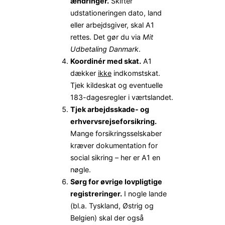
ændringer.
Skifter
udstationeringen dato, land
eller arbejdsgiver, skal A1
rettes. Det gør du via
Mit
Udbetaling Danmark
.
Koordinér med skat.
A1
dækker
ikke
indkomstskat.
Tjek kildeskat og eventuelle
183-dagesregler i værtslandet.
Tjek arbejdsskade- og
erhvervsrejseforsikring.
Mange forsikringsselskaber
kræver dokumentation for
social sikring – her er A1 en
nøgle.
Sørg for øvrige lovpligtige
registreringer.
I nogle lande
(bl.a. Tyskland, Østrig og
Belgien) skal der også