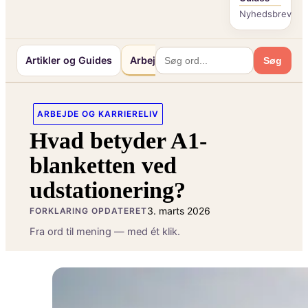
Nyhedsbrev
Artikler og Guides
Arbejde og Karriereliv
Mennesker 
Søg
ARBEJDE OG KARRIERELIV
Hvad betyder A1-
blanketten ved
udstationering?
3. marts 2026
FORKLARING OPDATERET
Fra ord til mening — med ét klik.