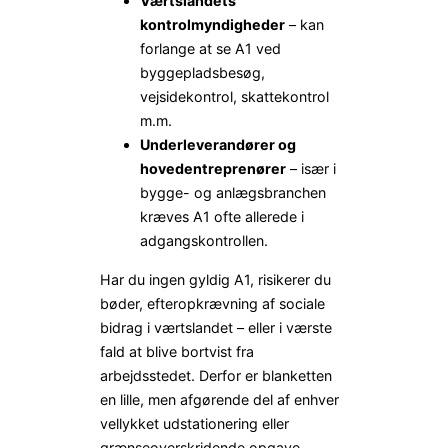
Værtslandets
kontrolmyndigheder
– kan
forlange at se A1 ved
byggepladsbesøg,
vejsidekontrol, skattekontrol
m.m.
Underleverandører og
hovedentreprenører
– især i
bygge- og anlægsbranchen
kræves A1 ofte allerede i
adgangskontrollen.
Har du ingen gyldig A1, risikerer du
bøder, efteropkrævning af sociale
bidrag i værtslandet – eller i værste
fald at blive bortvist fra
arbejdsstedet. Derfor er blanketten
en lille, men afgørende del af enhver
vellykket udstationering eller
grænseoverskridende opgave.