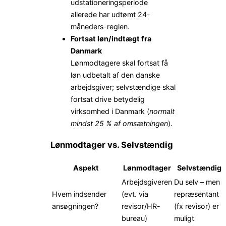
udstationerings­periode
allerede har udtømt 24-
måneders-reglen.
Fortsat løn/indtægt fra
Danmark
Lønmodtagere skal fortsat få
løn udbetalt af den danske
arbejdsgiver; selvstændige skal
fortsat drive betydelig
virksomhed i Danmark (
normalt
mindst 25 % af omsætningen
).
Lønmodtager vs. Selvstændig
Aspekt
Lønmodtager
Selvstændig
Arbejdsgiveren
Du selv – men
Hvem indsender
(evt. via
repræsentant
ansøgningen?
revisor/HR-
(fx revisor) er
bureau)
muligt