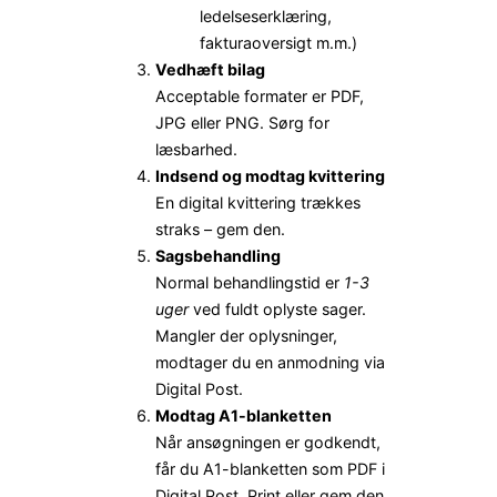
ledelseserklæring,
fakturaoversigt m.m.)
Vedhæft bilag
Acceptable formater er PDF,
JPG eller PNG. Sørg for
læsbarhed.
Indsend og modtag kvittering
En digital kvittering trækkes
straks – gem den.
Sagsbehandling
Normal behandlingstid er
1-3
uger
ved fuldt oplyste sager.
Mangler der oplysninger,
modtager du en anmodning via
Digital Post.
Modtag A1-blanketten
Når ansøgningen er godkendt,
får du A1-blanketten som PDF i
Digital Post. Print eller gem den