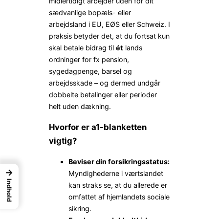
midlertidigt arbejder uden for dit
sædvanlige bopæls- eller
arbejdsland i EU, EØS eller Schweiz. I
praksis betyder det, at du fortsat kun
skal betale bidrag til
ét
lands
ordninger for fx pension,
sygedagpenge, barsel og
arbejdsskade – og dermed undgår
dobbelte betalinger eller perioder
helt uden dækning.
Hvorfor er a1-blanketten
vigtig?
Beviser din forsikringsstatus:
→
Myndighederne i værtslandet
Indhold
kan straks se, at du allerede er
omfattet af hjemlandets sociale
sikring.