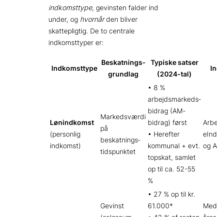
indkomsttype
, gevinsten falder ind
under, og
hvornår
den bliver
skattepligtig. De to centrale
indkomsttyper er:
Beskatnings­
Typiske satser
Indkomsttype
In
grundlag
(2024-tal)
• 8 %
arbejdsmarkeds­
bidrag (AM-
Markedsværdi
Lønindkomst
bidrag) først
Arbe
på
(personlig
• Herefter
eInd
beskatnings­
indkomst)
kommunal + evt.
og A
tidspunktet
topskat, samlet
op til ca. 52-55
%
• 27 % op til kr.
Gevinst
61.000*
Meda