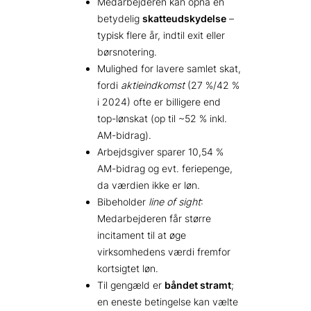
Medarbejderen kan opnå en
betydelig
skatteudskydelse
–
typisk flere år, indtil exit eller
børsnotering.
Mulighed for lavere samlet skat,
fordi
aktieindkomst
(27 %/42 %
i 2024) ofte er billigere end
top-lønskat (op til ~52 % inkl.
AM-bidrag).
Arbejdsgiver sparer 10,54 %
AM-bidrag og evt. feriepenge,
da værdien ikke er løn.
Bibeholder
line of sight
:
Medarbejderen får større
incitament til at øge
virksomhedens værdi fremfor
kortsigtet løn.
Til gengæld er
båndet stramt
;
en eneste betingelse kan vælte