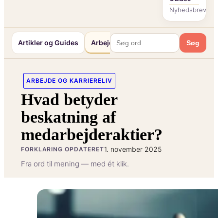
Nyhedsbrev
Artikler og Guides
Arbejde og Karriereliv
Mennesker o
Søg
ARBEJDE OG KARRIERELIV
Hvad betyder
beskatning af
medarbejderaktier?
1. november 2025
FORKLARING OPDATERET
Fra ord til mening — med ét klik.