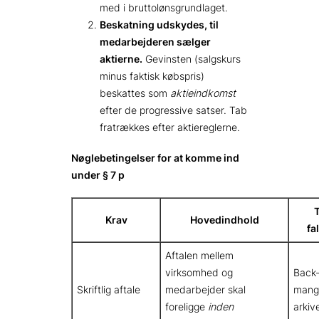
med i bruttolønsgrundlaget.
Beskatning udskydes, til
medarbejderen sælger
aktierne.
Gevinsten (salgskurs
minus faktisk købspris)
beskattes som
aktieindkomst
efter de progressive satser. Tab
fratrækkes efter aktiereglerne.
Nøglebetingelser for at komme ind
under § 7 p
Krav
Hovedindhold
fa
Aftalen mellem
virksomhed og
Back-
Skriftlig aftale
medarbejder skal
mang
foreligge
inden
arkiv