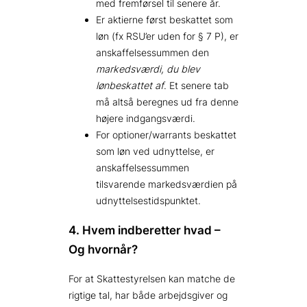
med fremførsel til senere år.
Er aktierne først beskattet som
løn (fx RSU’er uden for § 7 P), er
anskaffelsessummen den
markedsværdi, du blev
lønbeskattet af
. Et senere tab
må altså beregnes ud fra denne
højere indgangsværdi.
For optioner/warrants beskattet
som løn ved udnyttelse, er
anskaffelsessummen
tilsvarende markedsværdien på
udnyttelsestidspunktet.
4. Hvem indberetter hvad –
Og hvornår?
For at Skattestyrelsen kan matche de
rigtige tal, har både arbejdsgiver og