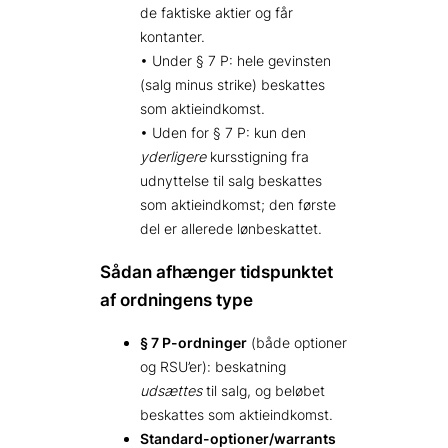
de faktiske aktier og får
kontanter.
• Under § 7 P: hele gevinsten
(salg minus strike) beskattes
som aktieindkomst.
• Uden for § 7 P: kun den
yderligere
kursstigning fra
udnyttelse til salg beskattes
som aktieindkomst; den første
del er allerede lønbeskattet.
Sådan afhænger tidspunktet
af ordningens type
§ 7 P-ordninger
(både optioner
og RSU’er): beskatning
udsættes
til salg, og beløbet
beskattes som aktieindkomst.
Standard-optioner/warrants