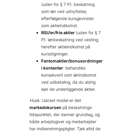
(uden for § 7 P): beskatning
som løn ved udnyttelse;
efterfølgende kursgevinster
som aktieindkomst.
RSU’er/frie aktier
(uden for § 7
P): lønbeskatning ved vesting;
herefter aktieindkomst på
kursstigninger.
Fantomaktier/bonusordninger
i kontanter
: behandles
konsekvent som lønindkomst
ved udbetaling, da du aldrig
ejer de underliggende aktier.
Husk:
Uanset model er det
markedskursen
på beskatnings­
tidspunktet, der danner grundlag, og
både arbejdsgiver og medarbejder
har indberetnings­pligter. Tjek altid de