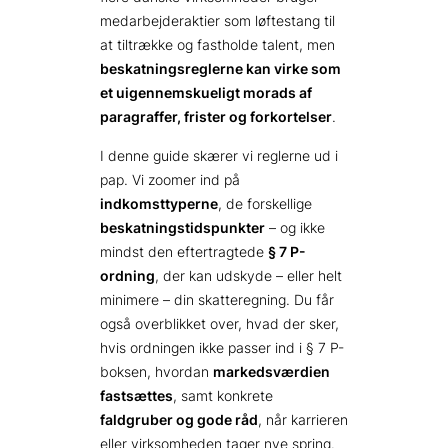
medarbejderaktier som løftestang til
at tiltrække og fastholde talent, men
beskatningsreglerne kan virke som
et uigennemskueligt morads af
paragraffer, frister og forkortelser
.
I denne guide skærer vi reglerne ud i
pap. Vi zoomer ind på
indkomsttyperne
, de forskellige
beskatningstidspunkter
– og ikke
mindst den eftertragtede
§ 7 P-
ordning
, der kan udskyde – eller helt
minimere – din skatteregning. Du får
også overblikket over, hvad der sker,
hvis ordningen ikke passer ind i § 7 P-
boksen, hvordan
markedsværdien
fastsættes
, samt konkrete
faldgruber og gode råd
, når karrieren
eller virksomheden tager nye spring.