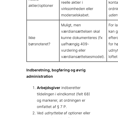
reelle aktier i
kont
aktier/optioner
virksomheden eller
ordni
moderselskabet.
uden 
Muligt, men
For l
værdiansættelsen skal
kan g
Ikke
kunne dokumenteres (fx
efter
børsnoteret?
uafhængig 409-
for h
vurdering eller
udnyt
værdiansættelsesmodel).
loftet
Indberetning, bogføring og øvrig
administration
Arbejdsgiver
indberetter
tildelingen i eIndkomst (felt 68)
og markerer, at ordningen er
omfattet af § 7 P.
Ved
udnyttelse
af optioner eller