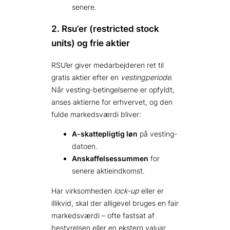
senere.
2. Rsu’er (restricted stock
units) og frie aktier
RSU’er giver medarbejderen ret til
gratis aktier efter en
vestingperiode
.
Når vesting-betingelserne er opfyldt,
anses aktierne for erhvervet, og den
fulde markedsværdi bliver:
A-skattepligtig løn
på vesting-
datoen.
Anskaffelsessummen
for
senere aktieindkomst.
Har virksomheden
lock-up
eller er
illikvid, skal der alligevel bruges en fair
markedsværdi – ofte fastsat af
bestyrelsen eller en ekstern valuar.