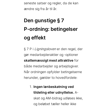
seneste satser og regler, da de kan
ændre sig fra år til år.
Den gunstige § 7
P‑ordning: betingelser
og effekt
§ 7 P i
Ligningsloven
er den regel, der
gør medarbejderaktier og ‑optioner
skattemæssigt mest attraktive
for
både medarbejder og arbejdsgiver.
Når ordningen opfylder betingelserne
herunder, gælder to hovedfordele:
Ingen lønbeskatning ved
tildeling eller udnyttelse.
A-
skat og AM-bidrag udløses ikke,
og beløbet tæller heller ikke