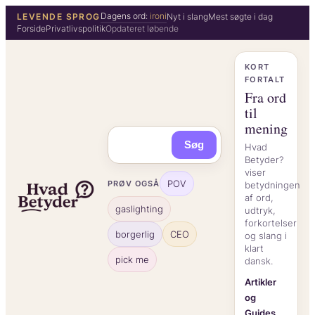
Spring
Dagens ord:
ironi
LEVENDE SPROG
Nyt i slang
Mest søgte i dag
Forside
Privatlivspolitik
Opdateret løbende
til
indhold
KORT
FORTALT
Fra ord
til
mening
Søg
Hvad
Betyder?
viser
POV
PRØV OGSÅ
betydningen
af ord,
gaslighting
udtryk,
forkortelser
borgerlig
CEO
og slang i
klart
pick me
dansk.
Artikler
og
Guides