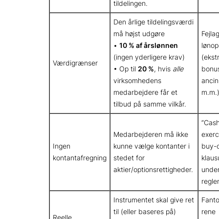
tildelingen.
Den årlige tildelingsværdi
må højst udgøre
Fejlag
•
10 % af årslønnen
lønop
(ingen yderligere krav)
(ekst
Værdigrænser
• Op til
20 %
, hvis
alle
bonus
virksomhedens
ancin
medarbejdere får et
m.m.
tilbud på samme vilkår.
”Cash
Medarbejderen må ikke
exerci
Ingen
kunne vælge kontanter i
buy-
kontantafregning
stedet for
klaus
aktier/optionsrettigheder.
unde
regle
Instrumentet skal give ret
Fanto
til (eller baseres på)
rene
Reelle