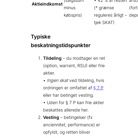
(salgssum
• 42 % af resten
årso
Aktieindkomst
minus
(* grænse
(for
købspris)
reguleres årligt –
depo
tjek SKAT)
Typiske
beskatningstidspunkter
Tildeling
– du modtager en ret
(option, warrant, RSU) eller frie
aktier.
•
Ingen skat
ved tildeling, hvis
ordningen er omfattet af
§ 7 P
eller har betinget vesting.
• Uden for § 7 P kan frie aktier
beskattes allerede her.
Vesting
– betingelser (fx
anciennitet, performance) er
opfyldt, og retten bliver