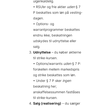
uigenkaldelig.
• RSU’er og frie aktier
uden
§ 7
P beskattes som løn på vesting-
dagen.
• Options- og
warrantprogrammer beskattes
endnu ikke; beskatningen
udskydes til udnyttelse eller
salg.
Udnyttelse
– du køber aktierne
til strike-kursen.
• Options/warrants
uden
§ 7 P:
forskellen mellem markedspris
og strike beskattes som løn.
• Under § 7 P sker
ingen
beskatning her;
anskaffelsessummen fastlåses
til strike-kursen.
Salg (realisering)
– du sælger