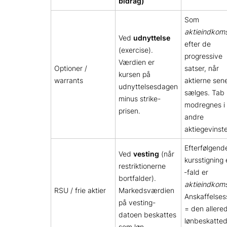
bidrag)
Som
aktieindkom
Ved
udnyttelse
efter de
(exercise).
progressive
Værdien er
Optioner /
satser, når
kursen på
warrants
aktierne sen
udnyttelsesdagen
sælges. Tab
minus strike-
modregnes i
prisen.
andre
aktiegevinste
Efterfølgend
Ved
vesting
(når
kursstigning e
restriktionerne
‑fald er
bortfalder).
aktieindkom
RSU / frie aktier
Markedsværdien
Anskaffelse
på vesting-
= den allere
datoen beskattes
lønbeskatte
som løn.