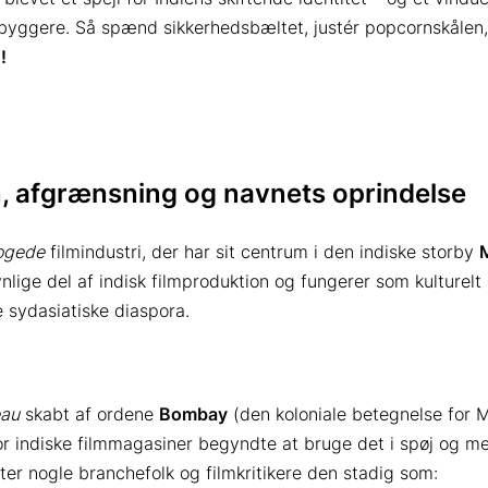
byggere. Så spænd sikkerhedsbæltet, justér popcornskålen, 
!
n, afgrænsning og navnets oprindelse
rogede
filmindustri, der har sit centrum i den indiske storby
lige del af indisk filmproduktion og fungerer som kulturelt 
 sydasiatiske diaspora.
eau
skabt af ordene
Bombay
(den koloniale betegnelse for
vor indiske filmmagasiner begyndte at bruge det i spøj og m
gter nogle branchefolk og filmkritikere den stadig som: