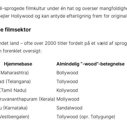
di-sprogede filmkultur under én hat og overser mangfoldigh
jler Hollywood og kan antyde efterligning frem for originali
e filmsektor
andet land – ofte over 2000 titler fordelt på et væld af spro
 forenklet oversigt:
Hjemmebase
Almindelig “-wood”-betegnelse
Maharashtra)
Bollywood
d (Telangana)
Tollywood
(Tamil Nadu)
Kollywood
iruvananthapuram (Kerala)
Mollywood
u (Karnataka)
Sandalwood
(Vestbengalen)
Tollywood (opr. Tollygunge)