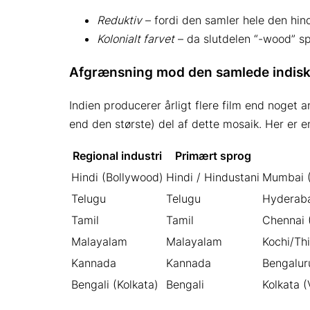
Reduktiv
– fordi den samler hele den hin
Kolonialt farvet
– da slutdelen “-wood” spe
Afgrænsning mod den samlede indisk
Indien producerer årligt flere film end noget 
end den største) del af dette mosaik. Her er en
Regional industri
Primært sprog
Hindi (Bollywood)
Hindi / Hindustani
Mumbai (
Telugu
Telugu
Hyderaba
Tamil
Tamil
Chennai 
Malayalam
Malayalam
Kochi/Th
Kannada
Kannada
Bengalur
Bengali (Kolkata)
Bengali
Kolkata 