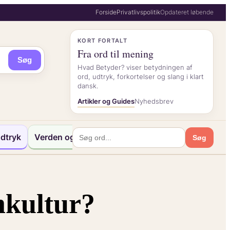
Forside
Privatlivspolitik
Opdateret løbende
KORT FORTALT
Fra ord til mening
Søg
Hvad Betyder? viser betydningen af
ord, udtryk, forkortelser og slang i klart
dansk.
Artikler og Guides
Nyhedsbrev
dtryk
Verden og Kultur
Søg
mkultur?