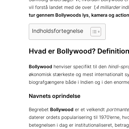
vil forstå landet med de over
1,4 milliarder
ind
tur gennem Bollywoods lys, kamera og action
Indholdsfortegnelse
Hvad er Bollywood? Definitio
Bollywood
henviser specifikt til den
hindi-sp
økonomisk stærkeste og mest internationalt syn
biografgængere både i Indien og i den enorme
Navnets oprindelse
Begrebet
Bollywood
er et velkendt
portmant
daterer ordets popularisering til 1970’erne, h
betegnelsen i dag er institutionaliseret, betra