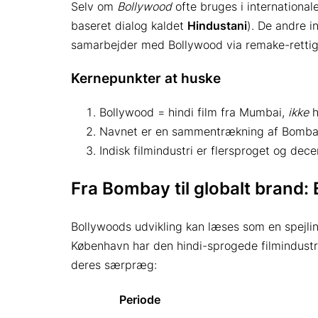
Selv om
Bollywood
ofte bruges i internationa
baseret dialog kaldet
Hindustani
). De andre i
samarbejder med Bollywood via remake-rettigh
Kernepunkter at huske
Bollywood = hindi film fra Mumbai,
ikke
h
Navnet er en sammentrækning af Bombay 
Indisk filmindustri er flersproget og dec
Fra Bombay til globalt brand: 
Bollywoods udvikling kan læses som en spejling
København har den hindi-sprogede filmindustri
deres særpræg:
Periode