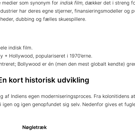
le medier som synonym for
indisk film
, dækker det i streng f
ndustrier har deres egne stjerner, finansieringsmodeller og
eder, dubbing og fælles skuespillere.
ele indisk film.
+ Hollywood, populariseret i 1970’erne.
entreret; Bollywood er én (men den mest globalt kendte) gre
En kort historisk udvikling
 af Indiens egen moderniseringsproces. Fra kolonitidens atel
 igen og igen genopfundet sig selv. Nedenfor gives et fugl
Nøgletræk