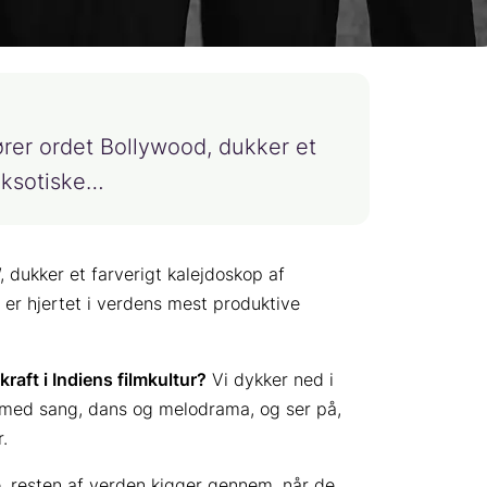
ører ordet Bollywood, dukker et
eksotiske…
, dukker et farverigt kalejdoskop af
 er hjertet i verdens mest produktive
aft i Indiens filmkultur?
Vi dykker ned i
il med sang, dans og melodrama, og ser på,
.
ue, resten af verden kigger gennem, når de