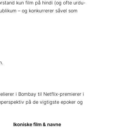
orstand kun film på hindi (og ofte urdu-
 publikum – og konkurrerer såvel som
n.
ierer i Bombay til Netflix-premierer i
eperspektiv på de vigtigste epoker og
Ikoniske film & navne