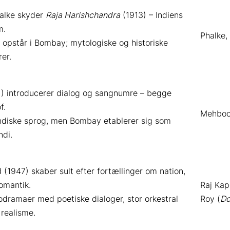
alke skyder
Raja Harishchandra
(1913) – Indiens
m.
Phalke,
opstår i Bombay; mytologiske og historiske
er.
) introducerer dialog og sangnumre – begge
f.
Mehboo
indiske sprog, men Bombay etablerer sig som
ndi.
1947) skaber sult efter fortællinger om nation,
omantik.
Raj Kap
dramaer med poetiske dialoger, stor orkestral
Roy (
Do
 realisme.