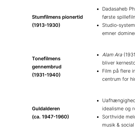
Dadasaheb Ph
Stumfilmens pionertid
første spillefil
(1913-1930)
Studio-system 
emner dominer
Alam Ara
(1931
Tonefilmens
bliver kernesto
gennembrud
Film på flere 
(1931-1940)
centrum for hi
Uafhængighed (
Guldalderen
idealisme og r
(ca. 1947-1960)
Sorthvide melo
musik & social