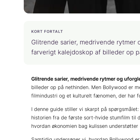
KORT FORTALT
Glitrende sarier, medrivende rytmer 
farverigt kalejdoskop af billeder o
Glitrende sarier, medrivende rytmer og uforg
billeder op på nethinden. Men Bollywood er mer
filmindustri og et kulturelt fænomen, der har 
I denne guide stiller vi skarpt på spørgsmålet
historien fra de første sort-hvide stumfilm ti
hvordan økonomien bag kulissen understøtter e
Samtidig undersøger vi, hvordan Bollywood er b