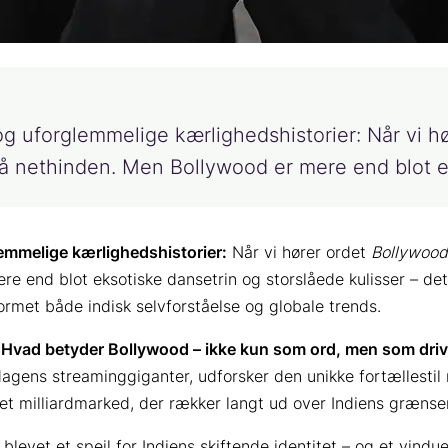
og uforglemmelige kærlighedshistorier: Når vi h
p på nethinden. Men Bollywood er mere end blot 
lemmelige kærlighedshistorier:
Når vi hører ordet
Bollywood
e end blot eksotiske dansetrin og storslåede kulisser – det
formet både indisk selvforståelse og globale trends.
:
Hvad betyder Bollywood – ikke kun som ord, men som drivkr
l dagens streaminggiganter, udforsker den unikke fortællest
t milliardmarked, der rækker langt ud over Indiens grænser
levet et spejl for Indiens skiftende identitet – og et vind