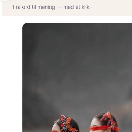
Fra ord til mening — med ét klik.