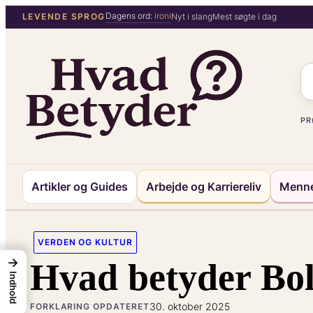
Spring
Dagens ord:
ironi
LEVENDE SPROG
Nyt i slang
Mest søgte i dag
til
indhold
PR
Artikler og Guides
Arbejde og Karriereliv
Menne
VERDEN OG KULTUR
→
Hvad betyder Bol
Indhold
30. oktober 2025
FORKLARING OPDATERET