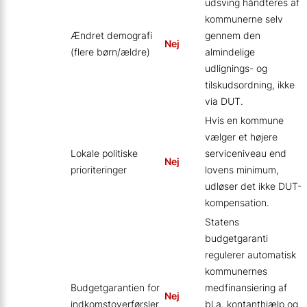
udsving håndteres af
kommunerne selv
Ændret demografi
gennem den
Nej
(flere børn/ældre)
almindelige
udlignings- og
tilskudsordning, ikke
via DUT.
Hvis en kommune
vælger et højere
Lokale politiske
serviceniveau end
Nej
prioriteringer
lovens minimum,
udløser det ikke DUT-
kompensation.
Statens
budgetgaranti
regulerer automatisk
kommunernes
Budgetgarantien for
medfinansiering af
Nej
indkomstoverførsler
bl.a. kontanthjælp og