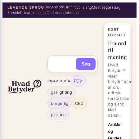
×
Spring
Dagens ord:
ironi
LEVENDE SPROG
Nyt i slang
Mest søgte i dag
Forside
Privatlivspolitik
Opdateret løbende
til
indhold
KORT
FORTALT
Fra ord
til
mening
Søg
Hvad
Betyder?
viser
POV
PRØV OGSÅ
betydningen
af ord,
gaslighting
udtryk,
forkortelser
borgerlig
CEO
og slang i
klart
pick me
dansk.
Artikler
og
Guides