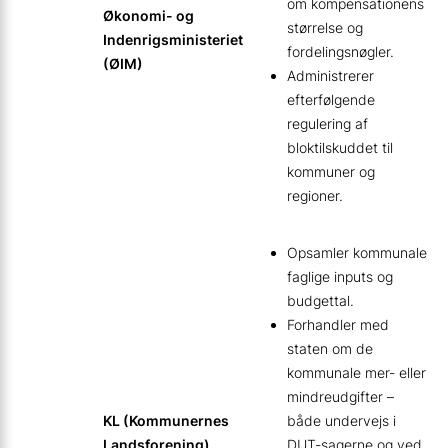
om kompensationens
Økonomi- og
størrelse og
Indenrigsministeriet
fordelingsnøgler.
(ØIM)
Administrerer
efterfølgende
regulering af
bloktilskuddet til
kommuner og
regioner.
Opsamler kommunale
faglige inputs og
budgettal.
Forhandler med
staten om de
kommunale mer- eller
mindreudgifter –
KL (Kommunernes
både undervejs i
Landsforening)
DUT-sagerne og ved