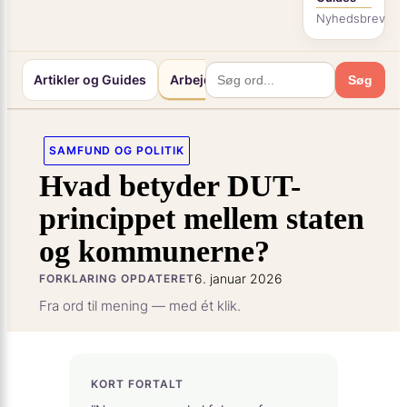
Nyhedsbrev
Artikler og Guides
Arbejde og Karriereliv
Mennesker o
Søg
SAMFUND OG POLITIK
Hvad betyder DUT-
princippet mellem staten
og kommunerne?
6. januar 2026
FORKLARING OPDATERET
Fra ord til mening — med ét klik.
KORT FORTALT