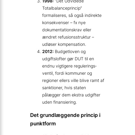
1998:
”Det Udvidede
Totalbalanceprincip”
formaliseres, så også indirekte
konsekvenser – fx nye
dokumentationskrav eller
ændret refusions­struktur –
udløser kompensation.
2012:
Budgetloven og
udgiftslofter gør DUT til en
endnu vigtigere regulerings­
ventil, fordi kommuner og
regioner ellers ville blive ramt af
sanktioner, hvis staten
pålægger dem ekstra udgifter
uden finansiering.
Det grundlæggende princip i
punktform