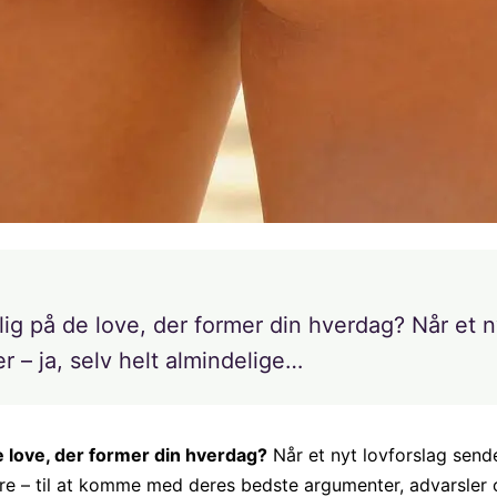
ig på de love, der former din hverdag? Når et ny
r – ja, selv helt almindelige…
e love, der former din hverdag?
Når et nyt lovforslag sendes
gere – til at komme med deres bedste argumenter, advarsler