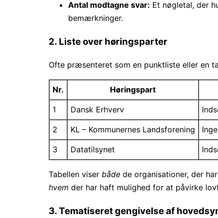
Antal modtagne svar:
Et nøgletal, der h
bemærkninger.
2. Liste over høringsparter
Ofte præsenteret som en punktliste eller en ta
Nr.
Høringspart
1
Dansk Erhverv
Inds
2
KL – Kommunernes Landsforening
Ing
3
Datatilsynet
Inds
Tabellen viser
både
de organisationer, der har 
hvem
der har haft mulighed for at påvirke lov
3. Tematiseret gengivelse af hoveds