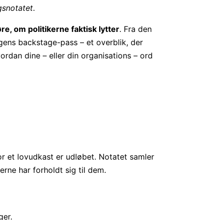
gsnotatet
.
e, om politikerne faktisk lytter
. Fra den
ngens backstage-pass – et overblik, der
vordan dine – eller din organisations – ord
or et lovudkast er udløbet. Notatet samler
ne har forholdt sig til dem.
ger.