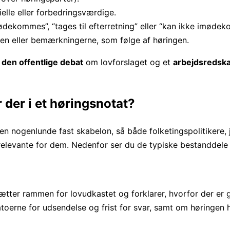
elle eller forbedringsværdige.
ødekommes”, “tages til efterretning” eller “kan ikke imødek
ten eller bemærkningerne, som følge af høringen.
f den offentlige debat
om lovforslaget og et
arbejdsredsk
 der i et høringsnotat?
en nogenlunde fast skabelon, så både folketingspolitikere, 
 relevante for dem. Nedenfor ser du de typiske bestanddele
sætter rammen for lovudkastet og forklarer, hvorfor der er
toerne for udsendelse og frist for svar, samt om høringen