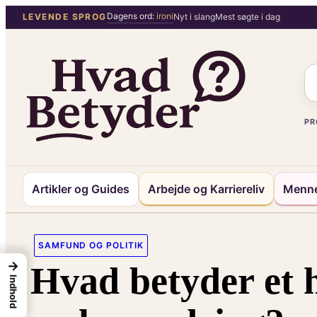
Spring
Dagens ord:
ironi
LEVENDE SPROG
Nyt i slang
Mest søgte i dag
til
indhold
PR
Artikler og Guides
Arbejde og Karriereliv
Menne
SAMFUND OG POLITIK
→
Hvad betyder et h
Indhold