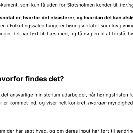
dokument, som kun få uden for Slotsholmen kender til:
hørin
notat er, hvorfor det eksisterer, og hvordan det kan afslør
lsen i Folketingssalen fungerer høringsnotatet som lovgivni
ger det har ført til. Læs med, og få nøglen til at forstå, h
hvorfor findes det?
 det ansvarlige ministerium udarbejder, når høringsfristen f
er er kommet ind, og viser helt konkret,
hvordan
myndigheder
m der har sagt hvad, og om deres input har ført til ændrin