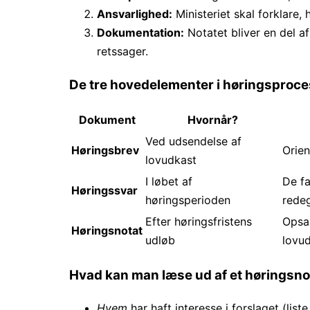
Ansvarlighed:
Ministeriet skal forklare, 
Dokumentation:
Notatet bliver en del a
retssager.
De tre hovedelementer i høringsproc
Dokument
Hvornår?
Ved udsendelse af
Høringsbrev
Orien
lovudkast
I løbet af
De fa
Høringssvar
høringsperioden
redeg
Efter høringsfristens
Opsam
Høringsnotat
udløb
lovud
Hvad kan man læse ud af et høringsno
Hvem
har haft interesse i forslaget (list