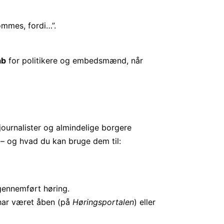
ommes, fordi…”.
ab
for politikere og embedsmænd, når
journalister og almindelige borgere
 – og hvad du kan bruge dem til:
 gennemført høring.
 har været åben (på
Høringsportalen
) eller