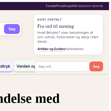
Forside
Privatlivspolitik
Opdateret løbende
KORT FORTALT
Fra ord til mening
Søg
Hvad Betyder? viser betydningen af
ord, udtryk, forkortelser og slang i klart
dansk.
Artikler og Guides
Nyhedsbrev
dtryk
Verden og Kultur
Søg
indelse med