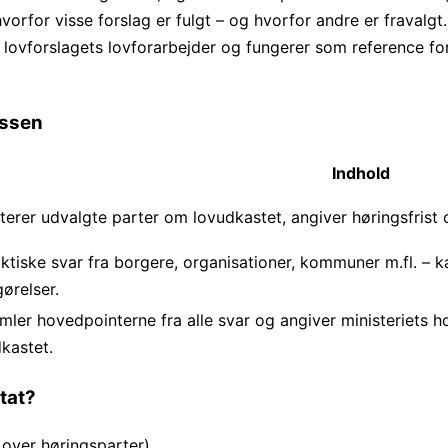
hvorfor visse forslag er fulgt – og hvorfor andre er fravalgt.
f lovforslagets lovforarbejder og fungerer som reference fo
essen
Indhold
terer udvalgte parter om lovudkastet, angiver høringsfrist o
ktiske svar fra borgere, organisationer, kommuner m.fl. – kan 
ørelser.
ler hovedpointerne fra alle svar og angiver ministeriets h
kastet.
tat?
e over høringsparter).