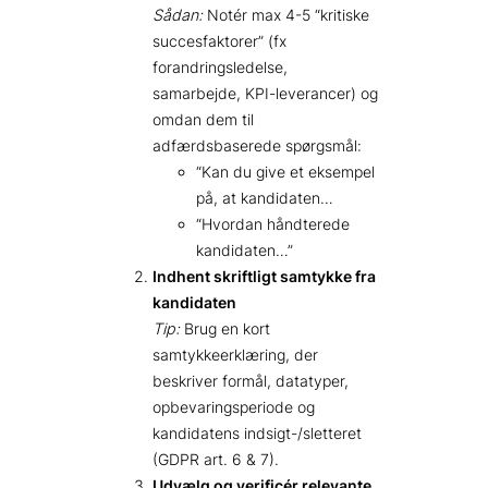
Sådan:
Notér max 4-5 “kritiske
succesfaktorer” (fx
forandringsledelse,
samarbejde, KPI-leverancer) og
omdan dem til
adfærdsbaserede spørgsmål:
“Kan du give et eksempel
på, at kandidaten…
“Hvordan håndterede
kandidaten…”
Indhent skriftligt samtykke fra
kandidaten
Tip:
Brug en kort
samtykkeerklæring, der
beskriver formål, datatyper,
opbevaringsperiode og
kandidatens indsigt-/slette­ret
(GDPR art. 6 & 7).
Udvælg og verificér relevante