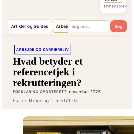
Nyhedsbrev
Artikler og Guides
Arbejde og Karriereliv
Mennesker o
Søg
ARBEJDE OG KARRIERELIV
Hvad betyder et
referencetjek i
rekrutteringen?
2. november 2025
FORKLARING OPDATERET
Fra ord til mening — med ét klik.