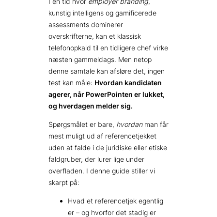
I en tid hvor
employer branding
,
kunstig intelligens og gamificerede
assessments dominerer
overskrifterne, kan et klassisk
telefonopkald til en tidligere chef virke
næsten gammeldags. Men netop
denne samtale kan afsløre det, ingen
test kan måle:
Hvordan kandidaten
agerer, når PowerPointen er lukket,
og hverdagen melder sig.
Spørgsmålet er bare,
hvordan
man får
mest muligt ud af referencetjekket
uden at falde i de juridiske eller etiske
faldgruber, der lurer lige under
overfladen. I denne guide stiller vi
skarpt på:
Hvad et referencetjek egentlig
er – og hvorfor det stadig er