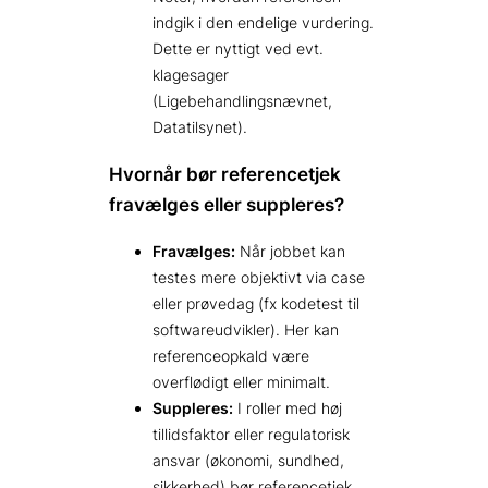
indgik i den endelige vurdering.
Dette er nyttigt ved evt.
klagesager
(Ligebehandlingsnævnet,
Datatilsynet).
Hvornår bør referencetjek
fravælges eller suppleres?
Fravælges:
Når jobbet kan
testes mere objektivt via case
eller prøvedag (fx kodetest til
softwareudvikler). Her kan
referenceopkald være
overflødigt eller minimalt.
Suppleres:
I roller med høj
tillidsfaktor eller regulatorisk
ansvar (økonomi, sundhed,
sikkerhed) bør referencetjek