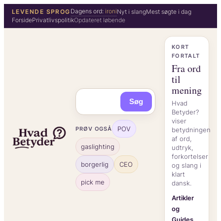
Spring
Dagens ord:
ironi
LEVENDE SPROG
Nyt i slang
Mest søgte i dag
Forside
Privatlivspolitik
Opdateret løbende
til
indhold
KORT
FORTALT
Fra ord
til
mening
Søg
Hvad
Betyder?
viser
POV
PRØV OGSÅ
betydningen
af ord,
gaslighting
udtryk,
forkortelser
borgerlig
CEO
og slang i
klart
pick me
dansk.
Artikler
og
Guides