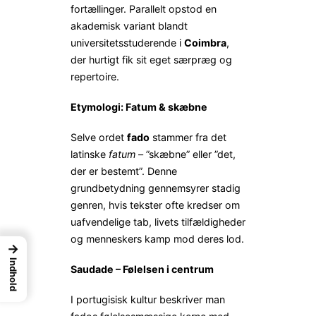
fortællinger. Parallelt opstod en
akademisk variant blandt
universitets­studerende i
Coimbra
,
der hurtigt fik sit eget særpræg og
repertoire.
Etymologi: Fatum & skæbne
Selve ordet
fado
stammer fra det
latinske
fatum
– ”skæbne” eller ”det,
der er bestemt”. Denne
grundbetydning gennemsyrer stadig
genren, hvis tekster ofte kredser om
uafvendelige tab, livets tilfældigheder
og menneskers kamp mod deres lod.
→
Indhold
Saudade – Følelsen i centrum
I portugisisk kultur beskriver man