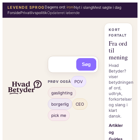
Spring
Dagens ord:
ironi
LEVENDE SPROG
Nyt i slang
Mest søgte i dag
Forside
Privatlivspolitik
Opdateret løbende
til
indhold
KORT
FORTALT
Fra ord
til
mening
Søg
Hvad
Betyder?
viser
POV
PRØV OGSÅ
betydningen
af ord,
gaslighting
udtryk,
forkortelser
borgerlig
CEO
og slang i
klart
pick me
dansk.
Artikler
og
Guides