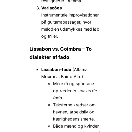
festligheder i Alfama.
Variações
Instrumentale improvisationer
på guitarrapassager, hvor
melodien udsmykkes med løb
og triller.
Lissabon vs. Coimbra – To
dialekter af fado
Lissabon-fado
(Alfama,
Mouraria, Bairro Alto)
Mere rå og spontane
optrædener i
casas de
fado
.
Teksterne kredser om
havnen, arbejdsliv og
kærlighedens smerte.
Både mænd og kvinder