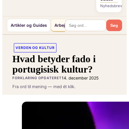
Nyhedsbrev
Artikler og Guides
Arbejde og Karriereliv
Mennesker 
Søg
VERDEN OG KULTUR
Hvad betyder fado i
portugisisk kultur?
14. december 2025
FORKLARING OPDATERET
Fra ord til mening — med ét klik.