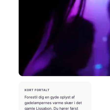
KORT FORTALT
Forestil dig en gyde oplyst af
gadelampernes varme skær i det
gamle Lissabon. Du hører først