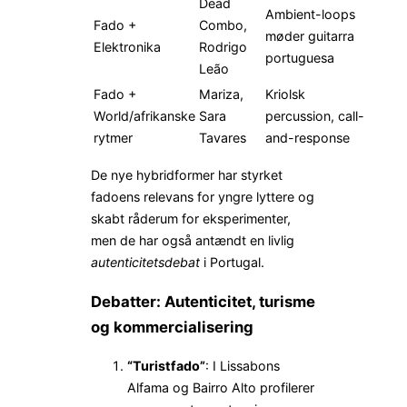
Dead
Ambient-loops
Fado +
Combo,
møder guitarra
Elektronika
Rodrigo
portuguesa
Leão
Fado +
Mariza,
Kriolsk
World/afrikanske
Sara
percussion, call-
rytmer
Tavares
and-response
De nye hybridformer har styrket
fadoens relevans for yngre lyttere og
skabt råderum for eksperimenter,
men de har også antændt en livlig
autenticitetsdebat
i Portugal.
Debatter: Autenticitet, turisme
og kommercialisering
“Turistfado”
: I Lissabons
Alfama og Bairro Alto profilerer