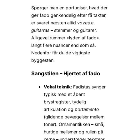
Spørger man en portugiser, hvad der
gør fado genkendelig efter få takter,
er svaret næsten altid
vozes e
guitarras
– stemmer og guitarer.
Alligevel rummer «lyden af fado»
langt flere nuancer end som så.
Nedenfor får du de vigtigste
byggesten.
Sangstilen – Hjertet af fado
Vokal teknik:
Fadistas synger
typisk med et åbent
brystregister, tydelig
artikulation og
portamento
(glidende bevægelser mellem
toner). Ornamentikken – små,
hurtige melismer og rullen på
r’erne – understreger tekstens