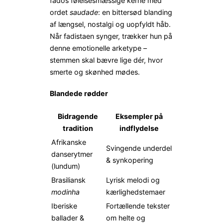
fados følelsesmæssige kerne med
ordet
saudade
: en bittersød blanding
af længsel, nostalgi og uopfyldt håb.
Når fadistaen synger, trækker hun på
denne emotionelle arketype –
stemmen skal bævre lige dér, hvor
smerte og skønhed mødes.
Blandede rødder
Bidragende
Eksempler på
tradition
indflydelse
Afrikanske
Svingende underdel
danserytmer
& synkopering
(lundum)
Brasiliansk
Lyrisk melodi og
modinha
kærlighedstemaer
Iberiske
Fortællende tekster
ballader &
om helte og