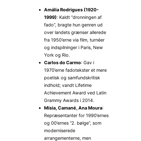
Amália Rodrigues (1920-
1999)
: Kaldt “dronningen af
fado”, bragte hun genren ud
over landets grænser allerede
fra 1950’erne via film, turnéer
og indspilninger i Paris, New
York og Rio.
Carlos do Carmo
: Gav i
1970’erne fadotekster et mere
poetisk og samfundskritisk
indhold; vandt Lifetime
Achievement Award ved Latin
Grammy Awards i 2014.
Mísia, Camané, Ana Moura
:
Repræsentanter for 1990’ernes
og 00’ernes “2. bølge”, som
moderniserede
arrangementerne, men