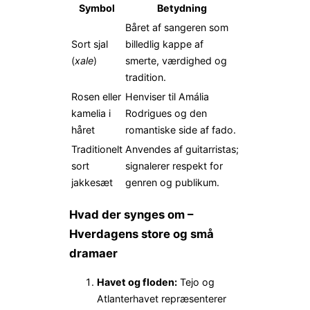
Symbol
Betydning
Båret af sangeren som
Sort sjal
billedlig kappe af
(
xale
)
smerte, værdighed og
tradition.
Rosen eller
Henviser til Amália
kamelia i
Rodrigues og den
håret
romantiske side af fado.
Traditionelt
Anvendes af guitarristas;
sort
signalerer respekt for
jakkesæt
genren og publikum.
Hvad der synges om –
Hverdagens store og små
dramaer
Havet og floden:
Tejo og
Atlanterhavet repræsenterer