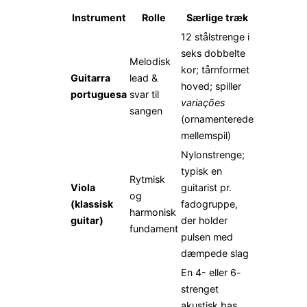
Instrument
Rolle
Særlige træk
12 stålstrenge i
seks dobbelte
Melodisk
kor; tårnformet
Guitarra
lead &
hoved; spiller
portuguesa
svar til
variações
sangen
(ornamenterede
mellemspil)
Nylonstrenge;
typisk en
Rytmisk
Viola
guitarist pr.
og
(klassisk
fadogruppe,
harmonisk
guitar)
der holder
fundament
pulsen med
dæmpede slag
En 4- eller 6-
strenget
akustisk bas,