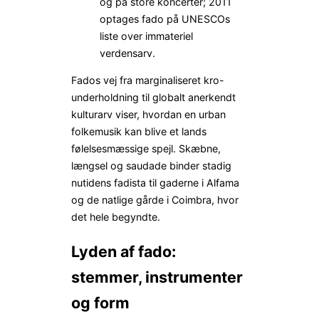
og på store koncerter; 2011
optages fado på UNESCOs
liste over immateriel
verdensarv.
Fados vej fra marginaliseret kro-
underholdning til globalt anerkendt
kulturarv viser, hvordan en urban
folkemusik kan blive et lands
følelsesmæssige spejl. Skæbne,
længsel og saudade binder stadig
nutidens fadista til gaderne i Alfama
og de natlige gårde i Coimbra, hvor
det hele begyndte.
Lyden af fado:
stemmer, instrumenter
og form