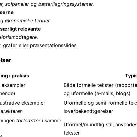
, solpaneler og batterilagrings­systemer.
lserne
og økonomiske teorier.
ærligt relevante
elpris­modtagere.
r, grafer eller præsentations­slides.
lser
ing i praksis
Typi
te eksempler
Både formelle tekster (rapporte
mmende)
og uformelle (e-mails, blogs)
llustrative eksempler
Uformelle og semi-formelle teks
arakteren
love/bekendtgørelser
sningen
fortsætter
i samme
Uformel/mundtlig stil; anvendes
tekster
f