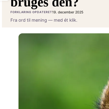
bruges den?
19. december 2025
FORKLARING OPDATERET
Fra ord til mening — med ét klik.