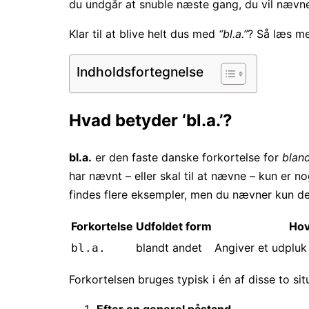
du undgår at snuble næste gang, du vil næv
Klar til at blive helt dus med
“bl.a.”
? Så læs me
Indholdsfortegnelse
Hvad betyder ‘bl.a.’?
bl.a.
er den faste danske forkortelse for
blan
har nævnt – eller skal til at nævne – kun er n
findes flere eksempler, men du nævner kun d
Forkortelse
Udfoldet form
Hov
blandt andet
Angiver et udpluk
bl.a.
Forkortelsen bruges typisk i én af disse to sit
Efter en generel påstand