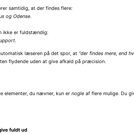
r samtidig, at der findes flere:
us og Odense.
n ikke er fuldstændig:
upport.
automatisk læseren på det spor, at
“der findes mere, end hv
sten flydende uden at give afkald på præcision.
 de elementer, du nævner, kun er
nogle
af flere mulige. Du gi
give fuldt ud