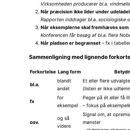
Virksomheden producerer bl.a. vindmøller
Når præcision ikke lider under udelade
Rapporten inddrager bl.a. sociologiske 
Når eksemplerne skal fremhæves som s
Konferencen får besøg af bl.a. flere Nob
Når pladsen er begrænset
– fx i tabelle
Sammenligning med lignende forkorte
Forkortelse
Lang form
Betydn
blandt
Et eller flere udvalg
bl.a.
andet
(listen er ikke udtø
for
Peger på ét eller få i
fx
eksempel
– fokus på
eksempelk
Signal om, at oprem
og så
osv.
mønster
videre
– slutningen skæres a