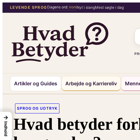
Spring
Dagens ord:
ironi
LEVENDE SPROG
Nyt i slang
Mest søgte i dag
til
indhold
PR
Artikler og Guides
Arbejde og Karriereliv
Menne
SPROG OG UDTRYK
→
Hvad betyder fork
Indhold