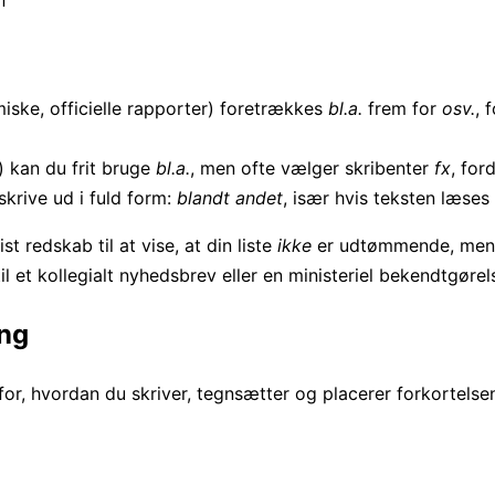
iske, officielle rapporter) foretrækkes
bl.a.
frem for
osv.
, 
) kan du frit bruge
bl.a.
, men ofte vælger skribenter
fx
, for
skrive ud i fuld form:
blandt andet
, især hvis teksten læses
t redskab til at vise, at din liste
ikke
er udtømmende, men r
l et kollegialt nyhedsbrev eller en ministeriel bekendtgørel
ing
 for, hvordan du skriver, tegnsætter og placerer forkortels