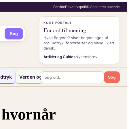
Forside
Privatlivspolitik
Opdateret løbende
KORT FORTALT
Fra ord til mening
Søg
Hvad Betyder? viser betydningen af
ord, udtryk, forkortelser og slang i klart
dansk.
Artikler og Guides
Nyhedsbrev
dtryk
Verden og Kultur
Søg
g hvornår