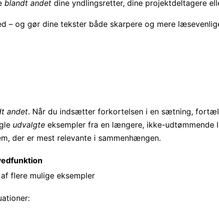
ne
blandt andet
dine yndlingsretter, dine projektdeltagere ell
d – og gør dine tekster både skarpere og mere læsevenlige
dt andet
. Når du indsætter forkortelsen i en sætning, fortæ
ogle
udvalgte
eksempler fra en længere, ikke-udtømmende lis
em, der er mest relevante i sammenhængen.
edfunktion
 af flere mulige eksempler
uationer: