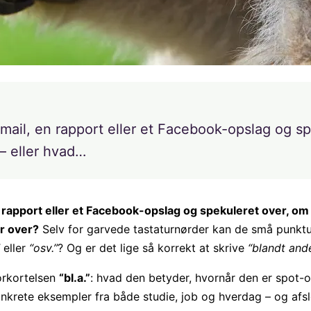
mail, en rapport eller et Facebook-opslag og sp
 – eller hvad…
n rapport eller et Facebook-opslag og spekuleret over, om
er over?
Selv for garvede tastaturnørder kan de små punktu
eller
“osv.”
? Og er det lige så korrekt at skrive
“blandt and
forkortelsen
“bl.a.”
: hvad den betyder, hvornår den er spot-
 konkrete eksempler fra både studie, job og hverdag – og af