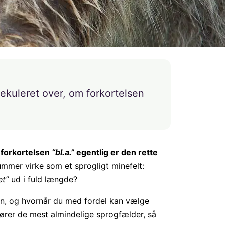
ekuleret over, om forkortelsen
 forkortelsen
“bl.a.”
egentlig er den rette
mmer virke som et sprogligt minefelt:
et”
ud i fuld længde?
on, og hvornår du med fordel kan vælge
slører de mest almindelige sprogfælder, så