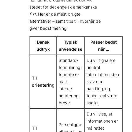
stedet for det engelsk-amerikanske
FYI
. Her er de mest brugte
alternativer – samt tips til, hvornår de
giver bedst mening:
Dansk
Typisk
Passer bedst
udtryk
anvendelse
når …
Standard­
Du vil signalere
formulering i
neutral
formelle e-
information uden
Til
mails,
krav om
orientering
interne
handling, og
notater og
tonen skal være
breve.
saglig.
Du vil vise, at
informationen er
Personliggør
Til
målrettet
hilsnen til én