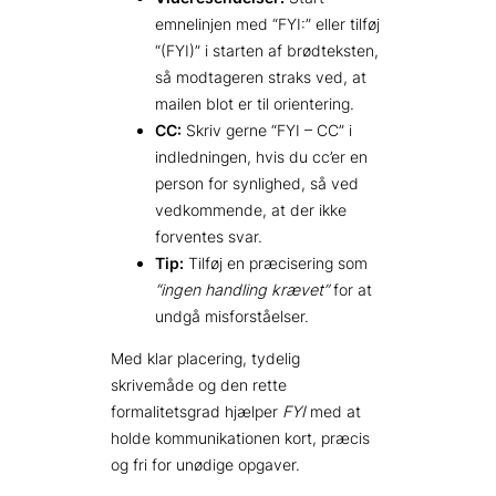
emnelinjen med “FYI:” eller tilføj
“(FYI)” i starten af brødteksten,
så modtageren straks ved, at
mailen blot er til orientering.
CC:
Skriv gerne “FYI – CC” i
indledningen, hvis du cc’er en
person for synlighed, så ved
vedkommende, at der ikke
forventes svar.
Tip:
Tilføj en præcisering som
“ingen handling krævet”
for at
undgå misforståelser.
Med klar placering, tydelig
skrivemåde og den rette
formalitetsgrad hjælper
FYI
med at
holde kommunikationen kort, præcis
og fri for unødige opgaver.