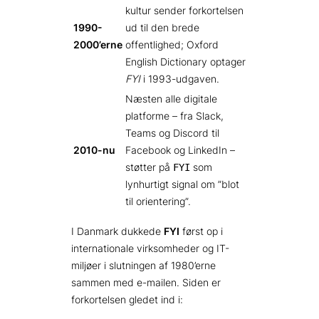
kultur sender forkortelsen
1990-
ud til den brede
2000’erne
offentlighed; Oxford
English Dictionary optager
FYI
i 1993-udgaven.
Næsten alle digitale
platforme – fra Slack,
Teams og Discord til
2010-nu
Facebook og LinkedIn –
støtter på
som
FYI
lynhurtigt signal om ”blot
til orientering”.
I Danmark dukkede
FYI
først op i
internationale virksomheder og IT-
miljøer i slutningen af 1980’erne
sammen med e-mailen. Siden er
forkortelsen gledet ind i: