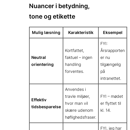
Nuancer i betydning,
tone og etikette
Mulig læsning
Karakteristik
Eksempel
FYI:
Kortfattet,
Årsrapporten
Neutral
faktuel – ingen
er nu
orientering
handling
tilgængelig
forventes.
på
intranettet.
Anvendes i
travle miljøer,
FYI – mødet
Effektiv
hvor man vil
er flyttet til
tidsbesparelse
skære udenom
kl. 14.
høflighedsfraser.
FYI, jeg har