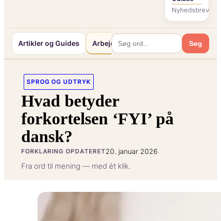
Nyhedsbrev
Artikler og Guides
Arbejde og Karriereliv
Mennesker o
Søg
SPROG OG UDTRYK
Hvad betyder
forkortelsen ‘FYI’ på
dansk?
20. januar 2026
FORKLARING OPDATERET
Fra ord til mening — med ét klik.