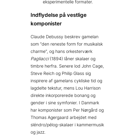
eksperimentelle formater.
Indflydelse på vestlige
komponister
Claude Debussy beskrev gamelan
som “den reneste form for musikalsk
charme”, og hans orkester­værk
Pagliacci
(1894) låner skalaer og
timbre herfra. Senere lod John Cage,
Steve Reich og Philip Glass sig
inspirere af gamelans cykliske tid og
lagdelte tekstur, mens Lou Harrison
direkte inkorporerede bonang og
gender i sine symfonier. I Danmark
har komponister som Per Nørgård og
Thomas Agergaard arbejdet med
sléndro/pélog-skalaer i kammermusik
og jazz.