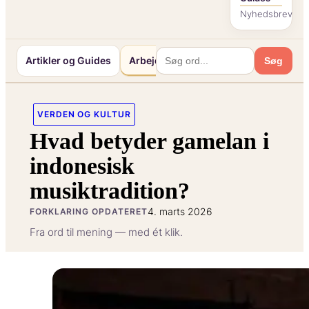
Nyhedsbrev
Artikler og Guides
Arbejde og Karriereliv
Mennesker o
Søg
VERDEN OG KULTUR
Hvad betyder gamelan i
indonesisk
musiktradition?
4. marts 2026
FORKLARING OPDATERET
Fra ord til mening — med ét klik.