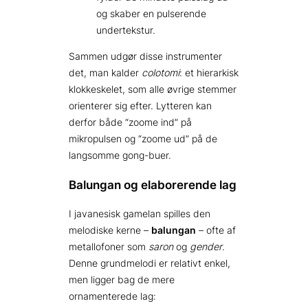
og skaber en pulserende
undertekstur.
Sammen udgør disse instrumenter
det, man kalder
colotomi
: et hierarkisk
klokkeskelet, som alle øvrige stemmer
orienterer sig efter. Lytteren kan
derfor både “zoome ind” på
mikropulsen og “zoome ud” på de
langsomme gong-buer.
Balungan og elaborerende lag
I javanesisk gamelan spilles den
melodiske kerne –
balungan
– ofte af
metallofoner som
saron
og
gender
.
Denne grundmelodi er relativt enkel,
men ligger bag de mere
ornamenterede lag: