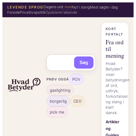
Spring
Dagens ord:
ironi
LEVENDE SPROG
Nyt i slang
Mest søgte i dag
Forside
Privatlivspolitik
Opdateret løbende
til
indhold
KORT
FORTALT
Fra ord
til
mening
Søg
Hvad
Betyder?
viser
POV
PRØV OGSÅ
betydningen
af ord,
gaslighting
udtryk,
forkortelser
borgerlig
CEO
og slang i
klart
pick me
dansk.
Artikler
og
Guides