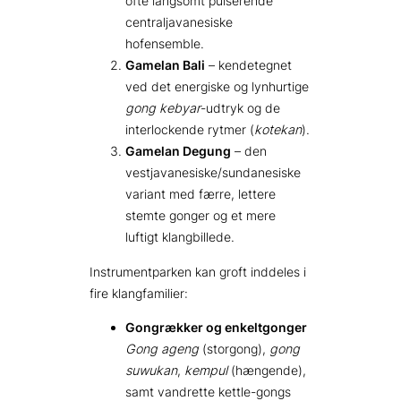
ofte langsomt pulserende
centraljavanesiske
hofensemble.
Gamelan Bali
– kendetegnet
ved det energiske og lynhurtige
gong kebyar
-udtryk og de
interlockende rytmer (
kotekan
).
Gamelan Degung
– den
vestjavanesiske/sundanesiske
variant med færre, lettere
stemte gonger og et mere
luftigt klangbillede.
Instrumentparken kan groft inddeles i
fire klangfamilier:
Gongrækker og enkeltgonger
Gong ageng
(storgong),
gong
suwukan
,
kempul
(hængende),
samt vandrette kettle-gongs