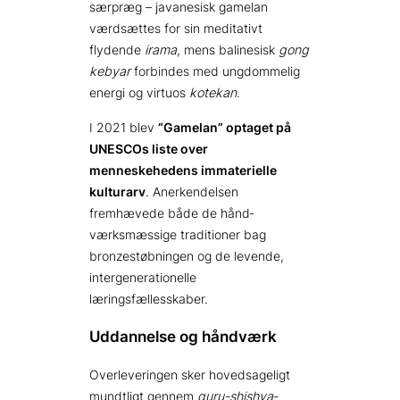
særpræg – javanesisk gamelan
værdsættes for sin meditativt
flydende
irama
, mens balinesisk
gong
kebyar
forbindes med ungdommelig
energi og virtuos
kotekan
.
I 2021 blev
“Gamelan” optaget på
UNESCOs liste over
menneskehedens immaterielle
kulturarv
. Anerkendelsen
fremhævede både de hånd­
værksmæssige traditioner bag
bronze­støbningen og de levende,
intergenerationelle
læringsfællesskaber.
Uddannelse og håndværk
Overleveringen sker hovedsageligt
mundtligt gennem
guru-shishya
-