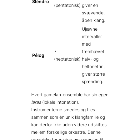
Sléndro
(pentatonisk)
giver en
svævende,
åben klang.
Ujævne
intervaller
med
7
fremhævet
Pélog
(heptatonisk)
halv- og
heltonetrin,
giver større
spænding.
Hvert gamelan-ensemble har sin egen
laras
(lokale intonation).
Instrumenterne smedes og files
sammen som én unik klangfamilie og
kan derfor ikke uden videre udskiftes
mellem forskellige orkestre. Denne
organiske forankring gør gamelan til