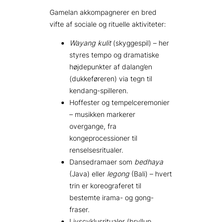
Gamelan akkompagnerer en bred
vifte af sociale og rituelle aktiviteter:
Wayang kulit
(skyggespil) – her
styres tempo og dramatiske
højdepunkter af dalang’en
(dukkeføreren) via tegn til
kendang-spilleren.
Hoffester og tempelceremonier
– musikken markerer
overgange, fra
kongeprocessioner til
renselsesritualer.
Dansedramaer som
bedhaya
(Java) eller
legong
(Bali) – hvert
trin er koreograferet til
bestemte irama- og gong-
fraser.
Livscyklusritualer (bryllup,