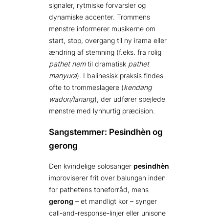
signaler, rytmiske forvarsler og
dynamiske accenter. Trommens
mønstre informerer musikerne om
start, stop, overgang til ny irama eller
ændring af stemning (f.eks. fra rolig
pathet nem
til dramatisk
pathet
manyura
). I balinesisk praksis findes
ofte to trommeslagere (
kendang
wadon/lanang
), der udfører spejlede
mønstre med lynhurtig præcision.
Sangstemmer: Pesindhèn og
gerong
Den kvindelige solosanger
pesindhèn
improviserer frit over balungan inden
for pathet’ens toneforråd, mens
gerong
– et mandligt kor – synger
call-and-response-linjer eller unisone