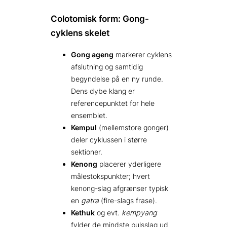
Colotomisk form: Gong-
cyklens skelet
Gong ageng
markerer cyklens
afslutning og samtidig
begyndelse på en ny runde.
Dens dybe klang er
referencepunktet for hele
ensemblet.
Kempul
(mellemstore gonger)
deler cyklussen i større
sektioner.
Kenong
placerer yderligere
målestokspunkter; hvert
kenong-slag afgrænser typisk
en
gatra
(fire-slags frase).
Kethuk
og evt.
kempyang
fylder de mindste pulsslag ud