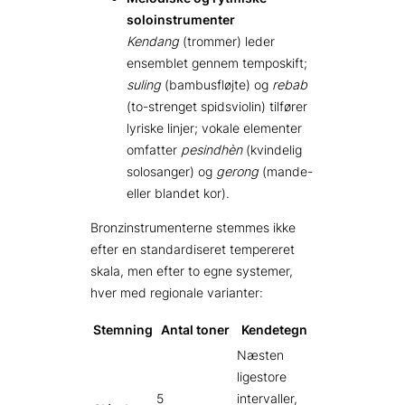
soloinstrumenter
Kendang
(trommer) leder
ensemblet gennem temposkift;
suling
(bambusfløjte) og
rebab
(to-strenget spidsviolin) tilfører
lyriske linjer; vokale elementer
omfatter
pesindhèn
(kvindelig
solosanger) og
gerong
(mande-
eller blandet kor).
Bronzinstrumenterne stemmes ikke
efter en standardiseret tempereret
skala, men efter to egne systemer,
hver med regionale varianter:
Stemning
Antal toner
Kendetegn
Næsten
ligestore
5
intervaller,