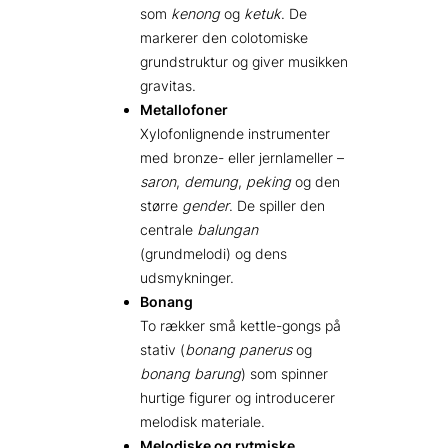
som
kenong
og
ketuk
. De
markerer den colotomiske
grundstruktur og giver musikken
gravitas.
Metallofoner
Xylofonlignende instrumenter
med bronze- eller jernlameller –
saron
,
demung
,
peking
og den
større
gender
. De spiller den
centrale
balungan
(grundmelodi) og dens
udsmykninger.
Bonang
To rækker små kettle-gongs på
stativ (
bonang panerus
og
bonang barung
) som spinner
hurtige figurer og introducerer
melodisk materiale.
Melodiske og rytmiske