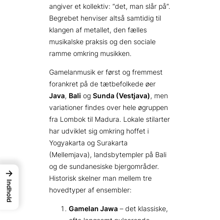
angiver et kollektiv: “det, man slår på”.
Begrebet henviser altså samtidig til
klangen af metallet, den fælles
musikalske praksis og den sociale
ramme omkring musikken.
Gamelanmusik er først og fremmest
forankret på de tætbefolkede øer
Java
,
Bali
og
Sunda (Vestjava)
, men
variationer findes over hele øgruppen
fra Lombok til Madura. Lokale stilarter
har udviklet sig omkring hoffet i
Yogyakarta og Surakarta
(Mellemjava), landsbytempler på Bali
og de sunda­nesiske bjergområder.
→
Historisk skelner man mellem tre
Indhold
hovedtyper af ensembler:
Gamelan Jawa
– det klassiske,