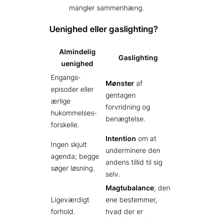
mangler sammenhæng.
Uenighed eller gaslighting?
Almindelig
Gaslighting
uenighed
Engangs­
Mønster
af
episoder eller
gentagen
ærlige
forvridning og
hukommelses­
benægtelse.
forskelle.
Intention
om at
Ingen skjult
underminere den
agenda; begge
andens tillid til sig
søger løsning.
selv.
Magt­ubalance
; den
Ligeværdigt
ene bestemmer,
forhold.
hvad der er