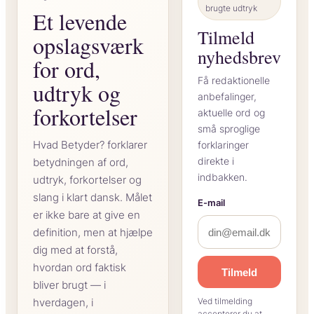
brugte udtryk
Et levende
Tilmeld
opslagsværk
nyhedsbrev
for ord,
Få redaktionelle
udtryk og
anbefalinger,
forkortelser
aktuelle ord og
små sproglige
Hvad Betyder? forklarer
forklaringer
direkte i
betydningen af ord,
indbakken.
udtryk, forkortelser og
slang i klart dansk. Målet
E-mail
er ikke bare at give en
definition, men at hjælpe
dig med at forstå,
hvordan ord faktisk
Tilmeld
bliver brugt — i
hverdagen, i
Ved tilmelding
accepterer du at