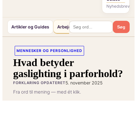
Nyhedsbrev
Artikler og Guides
Arbejde og Karriereliv
Mennesker o
Søg
MENNESKER OG PERSONLIGHED
Hvad betyder
gaslighting i parforhold?
5. november 2025
FORKLARING OPDATERET
Fra ord til mening — med ét klik.