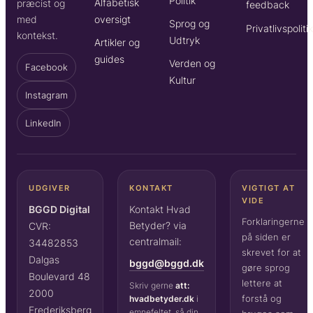
Politik
Alfabetisk
præcist og
feedback
oversigt
med
Sprog og
Privatlivspoliti
kontekst.
Udtryk
Artikler og
guides
Verden og
Facebook
Kultur
Instagram
LinkedIn
UDGIVER
KONTAKT
VIGTIGT AT
VIDE
BGGD Digital
Kontakt Hvad
Forklaringerne
Betyder? via
CVR:
på siden er
centralmail:
34482853
skrevet for at
Dalgas
bggd@bggd.dk
gøre sprog
Boulevard 48
lettere at
Skriv gerne
att:
2000
forstå og
hvadbetyder.dk
i
Frederiksberg
emnefeltet, så din