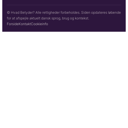
© Hvad Betyder? Alle rettigheder forbeholdes. Siden opdateres løbende
for at afspejle aktuelt dansk sprog, brug og kontekst.
Forside
Kontakt
Cookieinfo