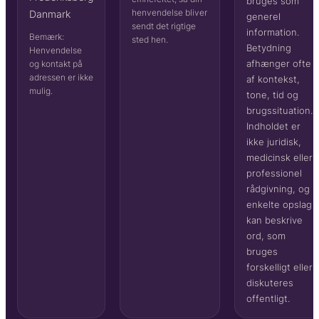
bruges som
henvendelse bliver
Danmark
generel
sendt det rigtige
information.
Bemærk:
sted hen.
Betydning
Henvendelse
afhænger ofte
og kontakt på
adressen er ikke
af kontekst,
mulig.
tone, tid og
brugssituation.
Indholdet er
ikke juridisk,
medicinsk eller
professionel
rådgivning, og
enkelte opslag
kan beskrive
ord, som
bruges
forskelligt eller
diskuteres
offentligt.