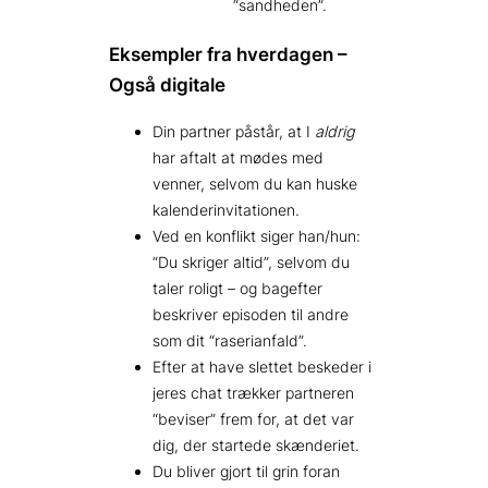
“sandheden”.
Eksempler fra hverdagen –
Også digitale
Din partner påstår, at I
aldrig
har aftalt at mødes med
venner, selvom du kan huske
kalender­invitationen.
Ved en konflikt siger han/hun:
“Du skriger altid”, selvom du
taler roligt – og bagefter
beskriver episoden til andre
som dit “raseri­anfald”.
Efter at have slettet beskeder i
jeres chat trækker partneren
“beviser” frem for, at det var
dig, der startede skænderiet.
Du bliver gjort til grin foran