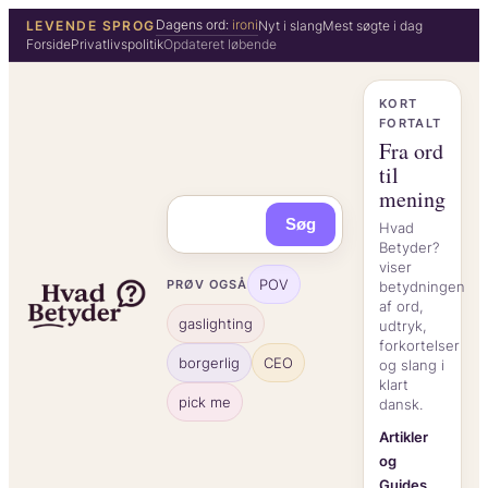
Spring
Dagens ord:
ironi
LEVENDE SPROG
Nyt i slang
Mest søgte i dag
Forside
Privatlivspolitik
Opdateret løbende
til
indhold
KORT
FORTALT
Fra ord
til
mening
Søg
Hvad
Betyder?
viser
POV
PRØV OGSÅ
betydningen
af ord,
gaslighting
udtryk,
forkortelser
borgerlig
CEO
og slang i
klart
pick me
dansk.
Artikler
og
Guides