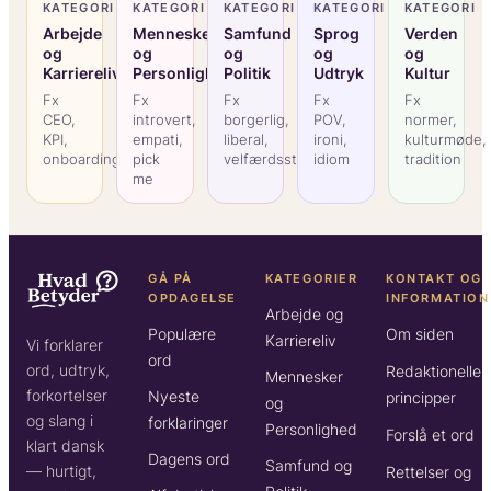
KATEGORI
KATEGORI
KATEGORI
KATEGORI
KATEGORI
Arbejde
Mennesker
Samfund
Sprog
Verden
og
og
og
og
og
Karriereliv
Personlighed
Politik
Udtryk
Kultur
Fx
Fx
Fx
Fx
Fx
CEO,
introvert,
borgerlig,
POV,
normer,
KPI,
empati,
liberal,
ironi,
kulturmøde,
onboarding
pick
velfærdsstat
idiom
tradition
me
GÅ PÅ
KATEGORIER
KONTAKT OG
OPDAGELSE
INFORMATION
Arbejde og
Populære
Om siden
Karriereliv
Vi forklarer
ord
ord, udtryk,
Redaktionelle
Mennesker
forkortelser
Nyeste
principper
og
og slang i
forklaringer
Personlighed
Forslå et ord
klart dansk
Dagens ord
Samfund og
— hurtigt,
Rettelser og