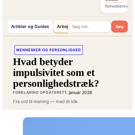
Nyhedsbrev
Artikler og Guides
Arbejde og Karriereliv
Mennesker 
Søg
MENNESKER OG PERSONLIGHED
Hvad betyder
impulsivitet som et
personlighedstræk?
1. januar 2026
FORKLARING OPDATERET
Fra ord til mening — med ét klik.