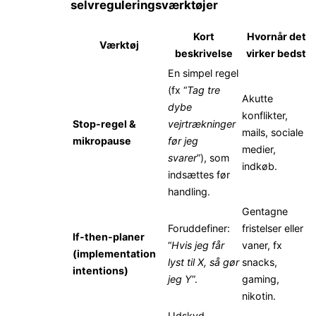
selvreguleringsværktøjer
Kort
Hvornår det
Værktøj
beskrivelse
virker bedst
En simpel regel
(fx “
Tag tre
Akutte
dybe
konflikter,
Stop-regel &
vejrtrækninger
mails, sociale
mikropause
før jeg
medier,
svarer
”), som
indkøb.
indsættes før
handling.
Gentagne
Foruddefiner:
fristelser eller
If-then-planer
“
Hvis jeg får
vaner, fx
(implementation
lyst til X, så gør
snacks,
intentions)
jeg Y
”.
gaming,
nikotin.
Udskyd