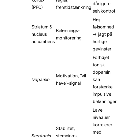
dårligere
(PFC)
fremtidstænkning
selvkontrol
Høj
Striatum &
følsomhed
Belønnings­
nucleus
→ jagt på
monitorering
accumbens
hurtige
gevinster
Forhøjet
tonisk
dopamin
Motivation, “vil
Dopamin
kan
have”-signal
forstærke
impulsive
belønninger
Lave
niveauer
korrelerer
Stabilitet,
med
Serotonin
stemnings­