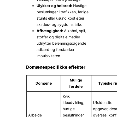
Ulykker og helbred:
Hastige
beslutninger i trafikken, farlige
stunts eller usund kost øger
skades- og sygdomsrisiko.
Afhængighed:
Alkohol, spil,
stoffer og digitale medier
udnytter belønningssøgende
adfærd og forstærker
impulsiviteten.
Domænespecifikke effekter
Mulige
Domæne
Typiske ri
fordele
Kvik
idéudvikling,
Ufuldendte
hurtige
opgaver, dead
Arbejde
beslutninger,
overses, konfl