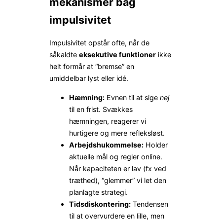
mekanismer bag
impulsivitet
Impulsivitet opstår ofte, når de
såkaldte
eksekutive funktioner
ikke
helt formår at “bremse” en
umiddelbar lyst eller idé.
Hæmning:
Evnen til at sige
nej
til en frist. Svækkes
hæmningen, reagerer vi
hurtigere og mere refleksløst.
Arbejds­hukommelse:
Holder
aktuelle mål og regler online.
Når kapaciteten er lav (fx ved
træthed), “glemmer” vi let den
planlagte strategi.
Tidsdiskontering:
Tendensen
til at overvurdere en lille, men