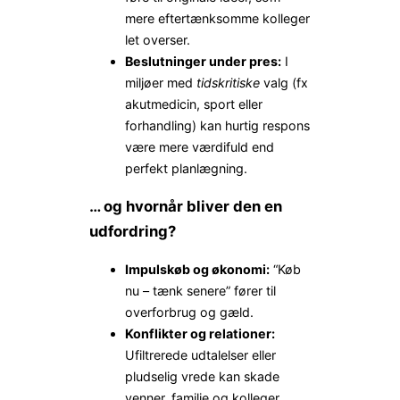
mere eftertænksomme kolleger
let overser.
Beslutninger under pres:
I
miljøer med
tidskritiske
valg (fx
akutmedicin, sport eller
forhandling) kan hurtig respons
være mere værdifuld end
perfekt planlægning.
… og hvornår bliver den en
udfordring?
Impulskøb og økonomi:
“Køb
nu – tænk senere” fører til
overforbrug og gæld.
Konflikter og relationer:
Ufiltrerede udtalelser eller
pludselig vrede kan skade
venner, familie og kolleger.