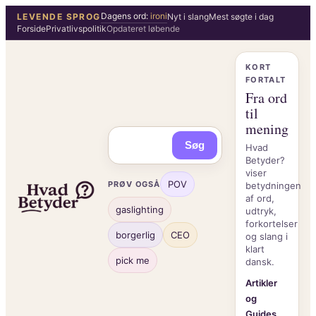
Spring
Dagens ord:
ironi
LEVENDE SPROG
Nyt i slang
Mest søgte i dag
Forside
Privatlivspolitik
Opdateret løbende
til
indhold
KORT
FORTALT
Fra ord
til
mening
Søg
Hvad
Betyder?
viser
POV
PRØV OGSÅ
betydningen
af ord,
gaslighting
udtryk,
forkortelser
borgerlig
CEO
og slang i
klart
pick me
dansk.
Artikler
og
Guides