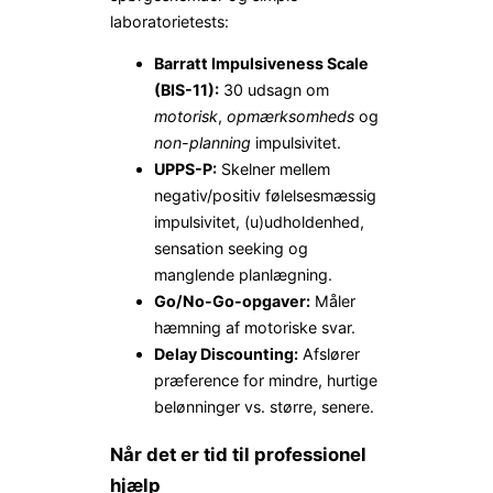
laboratorietests:
Barratt Impulsiveness Scale
(BIS-11):
30 udsagn om
motorisk
,
opmærksomheds
og
non-planning
impulsivitet.
UPPS-P:
Skelner mellem
negativ/positiv følelsesmæssig
impulsivitet, (u)udholdenhed,
sensation seeking og
manglende planlægning.
Go/No-Go-opgaver:
Måler
hæmning af motoriske svar.
Delay Discounting:
Afslører
præference for mindre, hurtige
belønninger vs. større, senere.
Når det er tid til professionel
hjælp