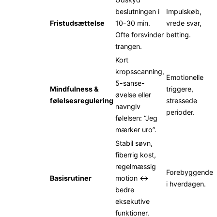
beslutningen i
Impulskøb,
Fristudsættelse
10-30 min.
vrede svar,
Ofte forsvinder
betting.
trangen.
Kort
kropsscanning,
Emotionelle
5-sanse-
Mindfulness &
triggere,
øvelse eller
følelsesregulering
stressede
navngiv
perioder.
følelsen: “Jeg
mærker uro”.
Stabil søvn,
fiberrig kost,
regelmæssig
Forebyggende
Basisrutiner
motion ↔
i hverdagen.
bedre
eksekutive
funktioner.