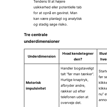
Tendens til at
højere
usikkerhed eller potentielle tab
for at opnå en gevinst. Man
kan være planlagt og analytisk
og
stadig søge risiko.
Tre centrale
underdimensioner
Hvad kendetegner
Illus
Underdimension
den?
hve
Handler bogstaveligt
Start
talt “før man tænker”.
før s
Hurtige knaptryk,
Motorisk
klikke
afbryder andre,
impulsivitet
klikk
rækker ud efter
nu” e
telefonen uden at
anno
overveje det.