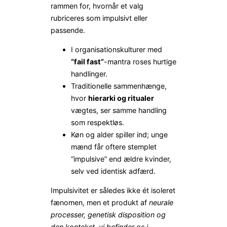
rammen for, hvornår et valg
rubriceres som impulsivt eller
passende.
I organisationskulturer med
“fail fast”
-mantra roses hurtige
handlinger.
Traditionelle sammenhænge,
hvor
hierarki og ritualer
vægtes, ser samme handling
som respektløs.
Køn og alder spiller ind; unge
mænd får oftere stemplet
“impulsive” end ældre kvinder,
selv ved identisk adfærd.
Impulsivitet er således ikke ét isoleret
fænomen, men et produkt af
neurale
processer, genetisk disposition og
den kontekst, vi befinder os i
.