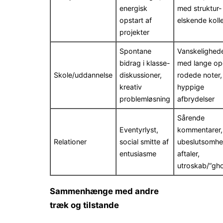
energisk
med struktur-
opstart af
elskende koll
projekter
Spontane
Vanskelighed
bidrag i klasse-
med lange op
Skole/uddannelse
diskussioner,
rodede noter,
kreativ
hyppige
problemløsning
afbrydelser
Sårende
Eventyrlyst,
kommentarer,
Relationer
social smitte af
ubeslutsomhe
entusiasme
aftaler,
utroskab/“gho
Sammenhænge med andre
træk og tilstande