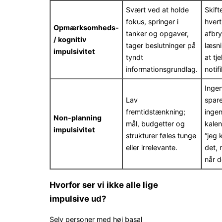
Svært ved at holde
Skift
fokus, springer i
hvert
Opmærksomheds-
tanker og opgaver,
afbr
/ kognitiv
tager beslutninger på
læsni
impulsivitet
tyndt
at tj
informationsgrundlag.
notif
Inge
Lav
spare
fremtidstænkning;
inge
Non-planning
mål, budgetter og
kalen
impulsivitet
strukturer føles tunge
“jeg 
eller irrelevante.
det, 
når de
Hvorfor ser vi ikke alle lige
impulsive ud?
Selv personer med høj basal