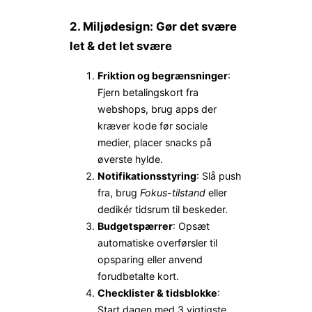
2. Miljødesign: Gør det svære
let & det let svære
Friktion og begrænsninger
:
Fjern betalingskort fra
webshops, brug apps der
kræver kode før sociale
medier, placer snacks på
øverste hylde.
Notifikationsstyring
: Slå push
fra, brug
Fokus-tilstand
eller
dedikér tidsrum til beskeder.
Budgetspærrer
: Opsæt
automatiske overførsler til
opsparing eller anvend
forudbetalte kort.
Checklister & tidsblokke
:
Start dagen med 3 vigtigste