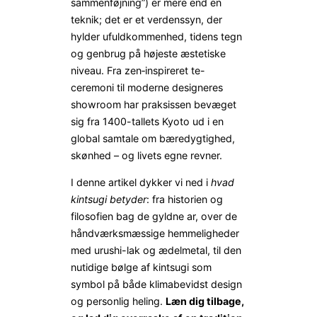
sammenføjning”) er mere end en
teknik; det er et verdenssyn, der
hylder ufuldkommenhed, tidens tegn
og genbrug på højeste æstetiske
niveau. Fra zen‐inspireret te-
ceremoni til moderne designeres
showroom har praksissen bevæget
sig fra 1400-tallets Kyoto ud i en
global samtale om bæredygtighed,
skønhed – og livets egne revner.
I denne artikel dykker vi ned i
hvad
kintsugi betyder
: fra historien og
filosofien bag de gyldne ar, over de
håndværksmæssige hemmeligheder
med urushi-lak og ædelmetal, til den
nutidige bølge af kintsugi som
symbol på både klimabevidst design
og personlig heling.
Læn dig tilbage,