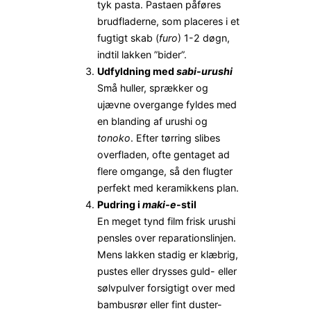
tyk pasta. Pastaen påføres
brudfladerne, som placeres i et
fugtigt skab (
furo
) 1-2 døgn,
indtil lakken ”bider”.
Udfyldning med
sabi-urushi
Små huller, sprækker og
ujævne overgange fyldes med
en blanding af urushi og
tonoko
. Efter tørring slibes
overfladen, ofte gentaget ad
flere omgange, så den flugter
perfekt med keramikkens plan.
Pudring i
maki-e
-stil
En meget tynd film frisk urushi
pensles over reparationslinjen.
Mens lakken stadig er klæbrig,
pustes eller drysses guld- eller
sølvpulver forsigtigt over med
bambusrør eller fint duster-