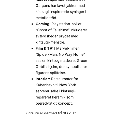
Garçons har lavet jakker med
kintsugi-inspirerede syninger i
metallic tråd.
Gaming:
Playstation-spillet
“Ghost of Tsushima” inkluderer
sværdskeder prydet med
kintsugi-mønstre.
Film & TV:
I Marvel-filmen
“Spider-Man: No Way Home”
ses en kintsugimaskeret Green
Goblin-hjelm, der symboliserer
figurens splittelse.
Interiør:
Restauranter fra
København til New York
serverer sake i kintsugi-
repareret keramik som
bæredygtigt koncept.
Kintsugi er dermed trådt ud af