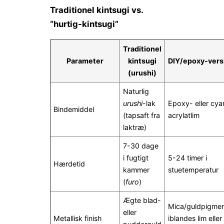
Traditionel kintsugi vs.
“hurtig-kintsugi”
Traditionel
Parameter
kintsugi
DIY/epoxy-vers
(urushi)
Naturlig
urushi
-lak
Epoxy- eller cya
Bindemiddel
(tapsaft fra
acrylat­lim
laktræ)
7-30 dage
i fugtigt
5-24 timer i
Hærdetid
kammer
stuetemperatur
(
furo
)
Ægte blad-
Mica/guldpigme
eller
Metallisk finish
iblandes lim eller