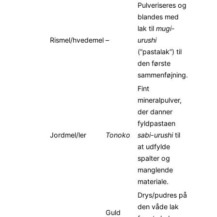
Pulveriseres og
blandes med
lak til
mugi-
Rismel/hvedemel
–
urushi
(”pastalak”) til
den første
sammenføjning.
Fint
mineralpulver,
der danner
fyldpastaen
Jordmel/ler
Tonoko
sabi-urushi
til
at udfylde
spalter og
manglende
materiale.
Drys/pudres på
den våde lak
Guld