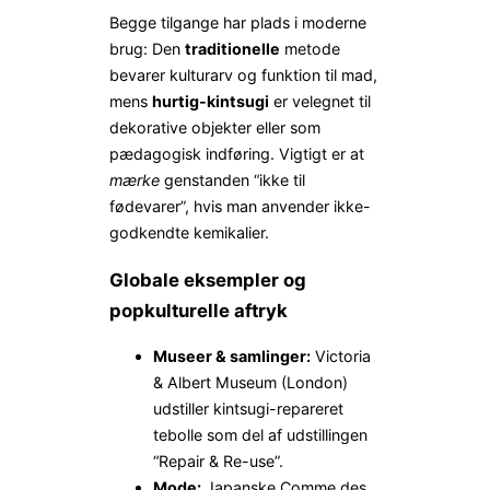
Begge tilgange har plads i moderne
brug: Den
traditionelle
metode
bevarer kultur­arv og funktion til mad,
mens
hurtig-kintsugi
er velegnet til
dekorative objekter eller som
pædagogisk indføring. Vigtigt er at
mærke
genstanden “ikke til
fødevarer”, hvis man anvender ikke-
godkendte kemikalier.
Globale eksempler og
popkulturelle aftryk
Museer & samlinger:
Victoria
& Albert Museum (London)
udstiller kintsugi-repareret
tebolle som del af udstillingen
“Repair & Re-use”.
Mode:
Japanske Comme des