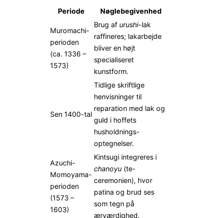
Periode
Nøglebegivenhed
Brug af
urushi
-lak
Muromachi-
raffineres; lakarbejde
perioden
bliver en højt
(ca. 1336 –
specialiseret
1573)
kunstform.
Tidlige skriftlige
henvisninger til
reparation med lak og
Sen 1400-tal
guld i hoffets
husholdnings-
optegnelser.
Kintsugi integreres i
Azuchi-
chanoyu
(te-
Momoyama-
ceremonien), hvor
perioden
patina og brud ses
(1573 –
som tegn på
1603)
ærværdighed.