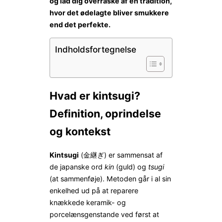
og lad dig overraske af en tradition,
hvor det ødelagte bliver smukkere
end det perfekte.
Indholdsfortegnelse
Hvad er kintsugi?
Definition, oprindelse
og kontekst
Kintsugi
(金継ぎ) er sammensat af
de japanske ord
kin
(guld) og
tsugi
(at sammenføje). Metoden går i al sin
enkelhed ud på at reparere
knækkede keramik- og
porcelænsgenstande ved først at