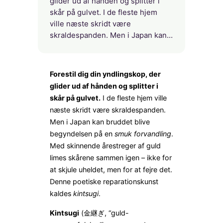
glider ud af hånden og splitter i
skår på gulvet. I de fleste hjem
ville næste skridt være
skraldespanden. Men i Japan kan…
Forestil dig din yndlingskop, der
glider ud af hånden og splitter i
skår på gulvet.
I de fleste hjem ville
næste skridt være skraldespanden.
Men i Japan kan bruddet blive
begyndelsen på en
smuk forvandling
.
Med skinnende årestreger af guld
limes skårene sammen igen – ikke for
at skjule uheldet, men for at fejre det.
Denne poetiske reparationskunst
kaldes
kintsugi
.
Kintsugi
(金継ぎ, “guld-