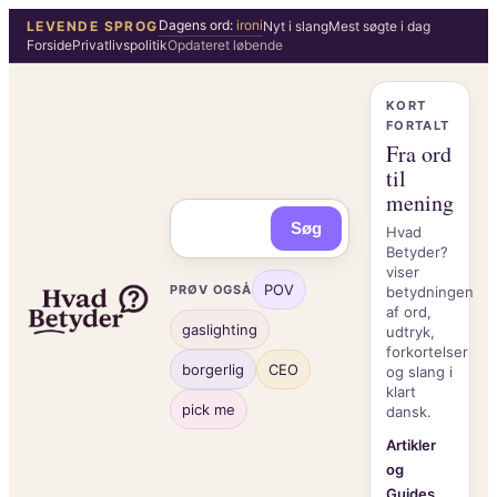
Spring
Dagens ord:
ironi
LEVENDE SPROG
Nyt i slang
Mest søgte i dag
Forside
Privatlivspolitik
Opdateret løbende
til
indhold
KORT
FORTALT
Fra ord
til
mening
Søg
Hvad
Betyder?
viser
POV
PRØV OGSÅ
betydningen
af ord,
gaslighting
udtryk,
forkortelser
borgerlig
CEO
og slang i
klart
pick me
dansk.
Artikler
og
Guides