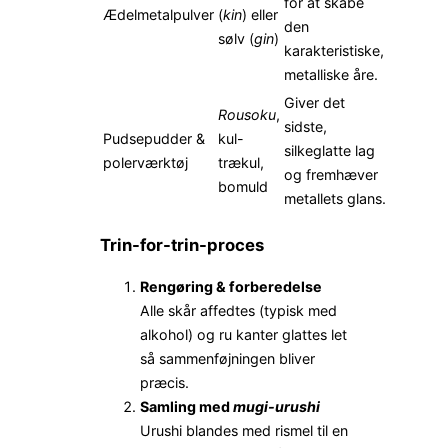
for at skabe
Ædelmetalpulver
(
kin
) eller
den
sølv (
gin
)
karakteristiske,
metalliske åre.
Giver det
Rousoku
,
sidste,
Pudsepudder &
kul-
silkeglatte lag
polerværktøj
trækul,
og fremhæver
bomuld
metallets glans.
Trin-for-trin-proces
Rengøring & forberedelse
Alle skår affedtes (typisk med
alkohol) og ru kanter glattes let
så sammenføjningen bliver
præcis.
Samling med
mugi-urushi
Urushi blandes med rismel til en