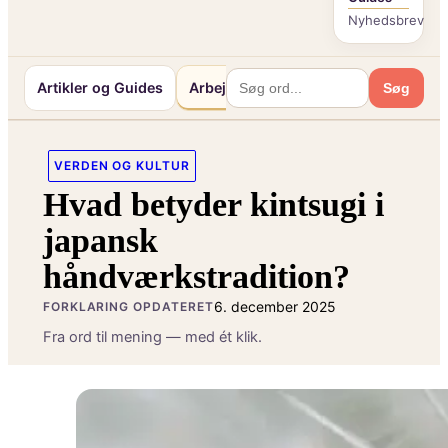
Nyhedsbrev
Artikler og Guides
Arbejde og Karriereliv
Mennesker 
Søg
VERDEN OG KULTUR
Hvad betyder kintsugi i
japansk
håndværkstradition?
6. december 2025
FORKLARING OPDATERET
Fra ord til mening — med ét klik.