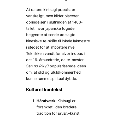
At datere kintsugi præcist er
vanskeligt, men kilder placerer
oprindelsen i slutningen af 1400-
tallet, hvor japanske fogeder
begyndte at sende ødelagte
kinesiske te-skåle til lokale lakmestre
i stedet for at importere nye.
Teknikken vandt for alvor indpas i
det 16. århundrede, da te-mester
Sen no Rikyū
populariserede idéen
om, at slid og ufuldkommenhed
kunne rumme spirituel dybde.
Kulturel kontekst
Håndværk:
Kintsugi er
forankret i den bredere
tradition for
urushi
-kunst