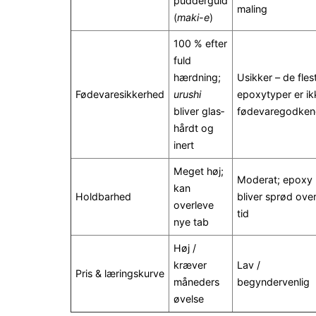
pudderguld
maling
(
maki-e
)
100 % efter
fuld
hærdning;
Usikker – de fles
Fødevaresikkerhed
urushi
epoxytyper er ik
bliver glas­
fødevaregodken
hårdt og
inert
Meget høj;
Moderat; epoxy
kan
Holdbarhed
bliver sprød ove
overleve
tid
nye tab
Høj /
kræver
Lav /
Pris & læringskurve
måneders
begyndervenlig
øvelse