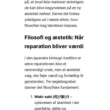
på, at
brud ikke markerer slutningen;
de kan blive begyndelsen på en ny
æstetisk helhed
. Denne idé foldes
yderligere ud i næste afsnit, hvor
filosofien bag teknikken belyses.
Filosofi og æstetik: Når
reparation bliver værdi
I den japanske kintsugi-tradition er
selve reparationen ikke et
nødvendigt onde, men et æstetisk
valg, der føjer
værdi
og
fortælling
til
genstanden. Tre nøglebegreber
danner det filosofiske fundament:
Wabi-sabi (侘び寂び)
–
oplevelsen af skønhed i det
uperfekte, slidte og