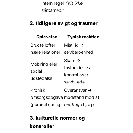
intern regel:
“Vis ikke
sårbarhed.”
2. tidligere svigt og traumer
Oplevelse
Typisk reaktion
Brudte løfter i
Mistillid →
nære relationer
selvberoenhed
Skam →
Mobning eller
fastholdelse af
social
kontrol over
udstødelse
selvbillede
Kronisk
Overansvar →
omsorgsopgave
modstand mod at
(parentificering)
modtage
hjælp
3. kulturelle normer og
kønsroller