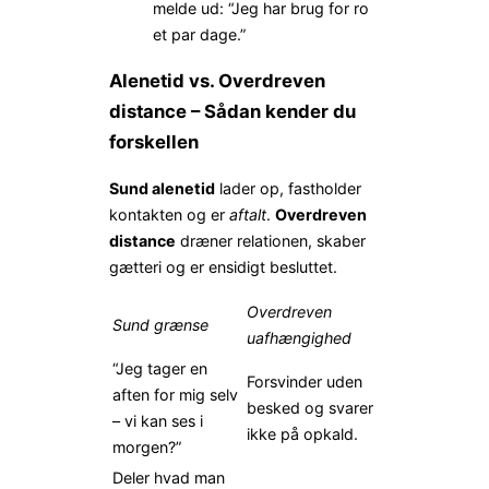
melde ud: “Jeg har brug for ro
et par dage.”
Alenetid vs. Overdreven
distance – Sådan kender du
forskellen
Sund alenetid
lader op, fastholder
kontakten og er
aftalt
.
Overdreven
distance
dræner relationen, skaber
gætteri og er ensidigt besluttet.
Overdreven
Sund grænse
uafhængighed
“Jeg tager en
Forsvinder uden
aften for mig selv
besked og svarer
– vi kan ses i
ikke på opkald.
morgen?”
Deler hvad man