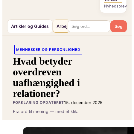
Nyhedsbrev
Artikler og Guides
Arbejde og Karriereliv
Mennesker 
Søg
MENNESKER OG PERSONLIGHED
Hvad betyder
overdreven
uafhængighed i
relationer?
15. december 2025
FORKLARING OPDATERET
Fra ord til mening — med ét klik.