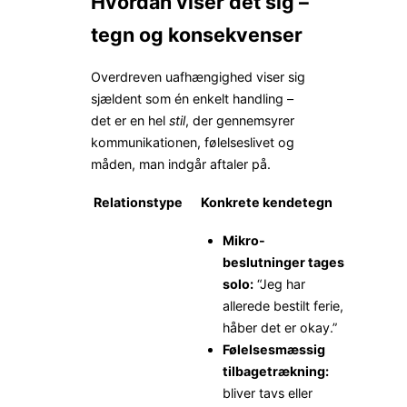
Hvordan viser det sig –
tegn og konsekvenser
Overdreven uafhængighed viser sig
sjældent som én enkelt handling –
det er en hel
stil
, der gennemsyrer
kommunikationen, følelseslivet og
måden, man indgår aftaler på.
Relationstype
Konkrete kendetegn
Mikro-
beslutninger tages
solo:
“Jeg har
allerede bestilt ferie,
håber det er okay.”
Følelsesmæssig
tilbagetrækning:
bliver tavs eller