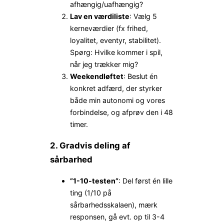
afhængig/uafhængig?
Lav en værdiliste
: Vælg 5
kerneværdier (fx frihed,
loyalitet, eventyr, stabilitet).
Spørg: Hvilke kommer i spil,
når jeg trækker mig?
Weekendløftet
: Beslut én
konkret adfærd, der styrker
både min autonomi og vores
forbindelse, og afprøv den i 48
timer.
2. Gradvis deling af
sårbarhed
”1-10-testen”
: Del først én lille
ting (1/10 på
sårbarhedsskalaen), mærk
responsen, gå evt. op til 3-4