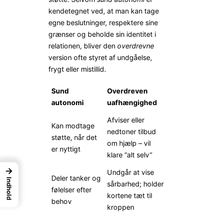
kendetegnet ved, at man kan tage
egne beslutninger, respektere sine
grænser og beholde sin identitet i
relationen, bliver den
overdrevne
version ofte styret af undgåelse,
frygt eller mistillid.
Sund
Overdreven
autonomi
uafhængighed
Afviser eller
Kan modtage
nedtoner tilbud
støtte, når det
om hjælp – vil
er nyttigt
klare “alt selv”
→
Undgår at vise
Deler tanker og
Indhold
sårbarhed; holder
følelser efter
kortene tæt til
behov
kroppen