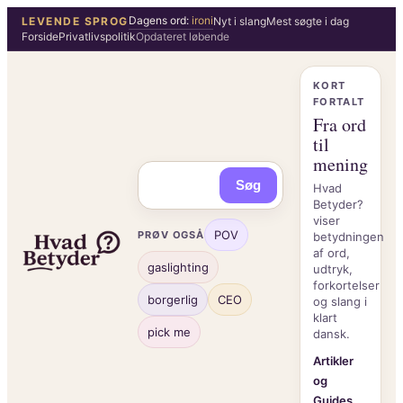
Spring
Dagens ord:
ironi
LEVENDE SPROG
Nyt i slang
Mest søgte i dag
Forside
Privatlivspolitik
Opdateret løbende
til
indhold
KORT
FORTALT
Fra ord
til
mening
Søg
Hvad
Betyder?
viser
POV
PRØV OGSÅ
betydningen
af ord,
gaslighting
udtryk,
forkortelser
borgerlig
CEO
og slang i
klart
pick me
dansk.
Artikler
og
Guides