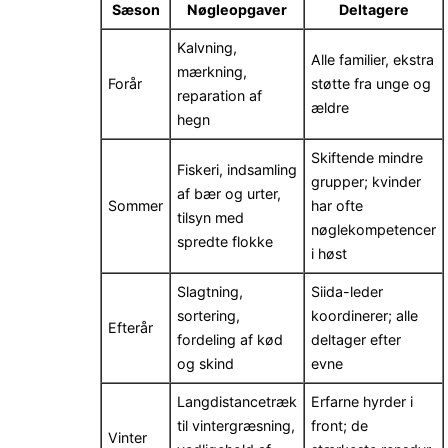
Sæson
Nøgleopgaver
Deltagere
Kalvning,
Alle familier, ekstra
mærkning,
Forår
støtte fra unge og
reparation af
ældre
hegn
Skiftende mindre
Fiskeri, indsamling
grupper; kvinder
af bær og urter,
Sommer
har ofte
tilsyn med
nøglekompetencer
spredte flokke
i høst
Slagtning,
Siida-leder
sortering,
koordinerer; alle
Efterår
fordeling af kød
deltager efter
og skind
evne
Langdistancetræk
Erfarne hyrder i
til vintergræsning,
front; de
Vinter