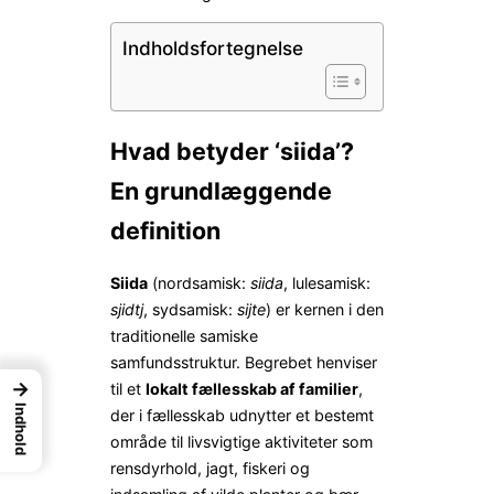
Indholdsfortegnelse
Hvad betyder ‘siida’?
En grundlæggende
definition
Siida
(nordsamisk:
siida
, lulesamisk:
sjidtj
, sydsamisk:
sijte
) er kernen i den
traditionelle samiske
samfundsstruktur. Begrebet henviser
→
til et
lokalt fællesskab af familier
,
Indhold
der i fællesskab udnytter et bestemt
område til livsvigtige aktiviteter som
rensdyrhold, jagt, fiskeri og