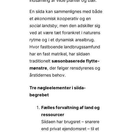
indsamling af vilde planter og bær.
En siida kan sammenlignes med både
et
økonomisk kooperativ
og en
social landsby
, men den adskiller sig
ved at være tæt forankret i naturens
rytme og i et dynamisk arealbrug.
Hvor fastboende landbrugssamfund
har en fast matrikel, har siidaen
traditionelt
sæsonbaserede flytte­
mønstre
, der følger rensdyrenes og
årstidernes behov.
Tre nøgleelementer i siida-
begrebet
Fælles forvaltning af land og
ressourcer
Siidaen har brugsret – snarere
end privat ejendomsret – til et