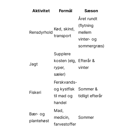
Aktivitet
Formål
Sæson
Året rundt
(flytning
Kød, skind,
Rensdyrhold
mellem
transport
vinter- og
sommergræs)
Supplere
kosten (elg,
Efterår &
Jagt
ryper,
vinter
sæler)
Ferskvands-
og kystfisk
Sommer &
Fiskeri
til mad og
tidligt efterår
handel
Mad,
Bær- og
medicin,
Sommer
plantehøst
farvestoffer