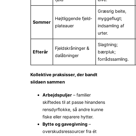
Græsrig beite,
Højtliggende fjeld­
myggeflugt;
Sommer
plateauer
indsamling af
urter.
Slagtning;
Fjeldskråninger &
Efterår
bærpluk;
dalåbninger
forrådssamling.
Kollektive praksisser, der bandt
siidaen sammen
Arbejdspuljer
– familier
skiftedes til at passe hinandens
rensdyrflokke, så andre kunne
fiske eller reparere hytter.
Bytte og gavegivning
–
overskudsressourcer fra ét