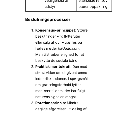
vedligehold af
stærkeste rensdyr
udstyr
bærer oppakning
Beslutningsprocesser
Konsensus-princippet:
Større
beslutninger – fx flytteruter
eller salg af dyr – træffes på
fælles møder (
siidadoalut
).
Man tilstræber enighed for at
beskytte de sociale bånd.
Praktisk meritokrati:
Den med
størst viden om et givent emne
leder diskussionen. I spørgsmål
om græsningsforhold lytter
man især til dem, der har fulgt
naturens signaler længst.
Rotationsprincip:
Mindre
daglige afgørelser – tildeling af