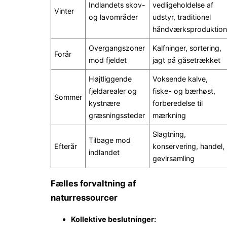
Indlandets skov-
vedligeholdelse af
Vinter
og lavområder
udstyr, traditionel
håndværksproduktion
Overgangszoner
Kalfninger, sortering,
Forår
mod fjeldet
jagt på gåsetrækket
Højtliggende
Voksende kalve,
fjeldarealer og
fiske- og bærhøst,
Sommer
kystnære
forberedelse til
græsningssteder
mærkning
Slagtning,
Tilbage mod
Efterår
konservering, handel,
indlandet
gevirsamling
Fælles forvaltning af
naturressourcer
Kollektive beslutninger: