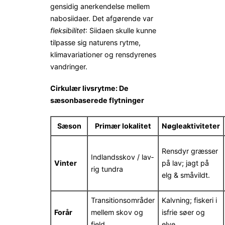
gensidig anerkendelse mellem
nabosiidaer. Det afgørende var
fleksibilitet
: Siidaen skulle kunne
tilpasse sig naturens rytme,
klimavariationer og rensdyrenes
vandringer.
Cirkulær livsrytme: De
sæsonbaserede flytninger
Sæson
Primær lokalitet
Nøgleaktiviteter
Rensdyr græsser
Indlands­skov / lav­
Vinter
på lav; jagt på
rig tundra
elg & småvildt.
Transitionsområder
Kalvning; fiskeri i
Forår
mellem skov og
isfrie søer og
fjeld
elve.