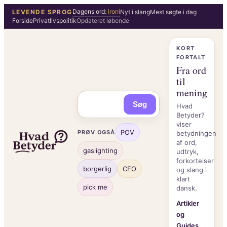
Spring
Dagens ord:
ironi
LEVENDE SPROG
Nyt i slang
Mest søgte i dag
Forside
Privatlivspolitik
Opdateret løbende
til
indhold
KORT
FORTALT
Fra ord
til
mening
Søg
Hvad
Betyder?
viser
POV
PRØV OGSÅ
betydningen
af ord,
gaslighting
udtryk,
forkortelser
borgerlig
CEO
og slang i
klart
pick me
dansk.
Artikler
og
Guides