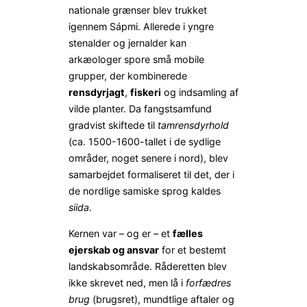
nationale grænser blev trukket
igennem Sápmi. Allerede i yngre
stenalder og jernalder kan
arkæologer spore små mobile
grupper, der kombinerede
rensdyrjagt
,
fiskeri
og indsamling af
vilde planter. Da fangstsamfund
gradvist skiftede til
tamrensdyrhold
(ca. 1500-1600-tallet i de sydlige
områder, noget senere i nord), blev
samarbejdet formaliseret til det, der i
de nordlige samiske sprog kaldes
siida
.
Kernen var – og er – et
fælles
ejerskab og ansvar
for et bestemt
landskabsområde. Råderetten blev
ikke skrevet ned, men lå i
forfædres
brug
(brugsret), mundtlige aftaler og