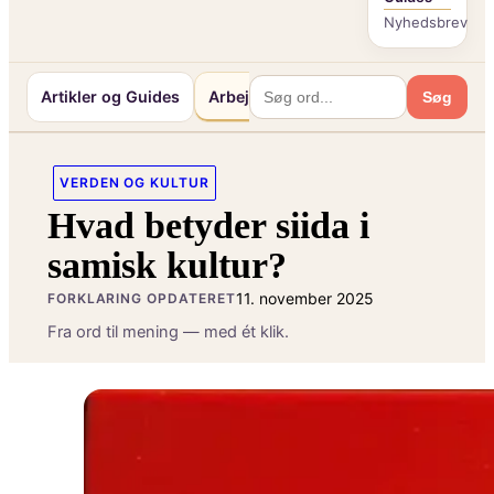
Nyhedsbrev
Artikler og Guides
Arbejde og Karriereliv
Mennesker 
Søg
VERDEN OG KULTUR
Hvad betyder siida i
samisk kultur?
11. november 2025
FORKLARING OPDATERET
Fra ord til mening — med ét klik.