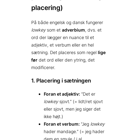
placering)
På både engelsk og dansk fungerer
lowkey
som et
adverbium
, dvs. et
ord der lægger en nuance til et
adjektiv, et verbum eller en hel
sætning. Det placeres som regel
lige
før
det ord eller den ytring, det
modificerer.
1. Placering i sætningen
Foran et adjektiv:
“Det er
lowkey
sjovt.” (= lidt/ret sjovt
eller sjovt, men jeg siger det
ikke højt.)
Foran et verbum:
“Jeg
lowkey
hader mandage.” (= jeg hader
dem en smule / i al