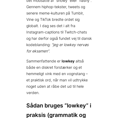
det modsatte af “showy” eller “flashy”.
Gennem hiphop-tekster, tweets og
senere meme-kulturen på Tumblr,
Vine og TikTok bredte ordet sig
globalt. I dag ses det i alt fra
Instagram-captions til Twitch-chats
og har derfor også fundet vej til dansk
kodeblanding:
“jeg er lowkey nervøs
for eksamen”
.
Sammenfattende er
lowkey
altså
både en diskret forstærker og et
hemmeligt vink med en vognstang –
et praktisk ord, når man vil udtrykke
noget uden at råbe det ud til hele
verden.
Sådan bruges “lowkey” i
praksis (grammatik og