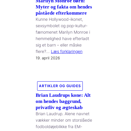
Marilyn Monroe børn:
Myter og fakta om hendes
påståede efterkommere
Kunne Hollywood-ikonet,
sexsymbolet og pop-kultur-
fænomenet Marilyn Monroe i
hemmelighed have efterladt
sig et barn – eller måske
flere?…
Læs forklaringen
19. april 2026
ARTIKLER OG GUIDES
Brian Laudrups kone: Alt
om hendes baggrund,
privatliv og ægteskab
Brian Laudrup. Alene navnet
vækker minder om storslåede
fodboldøjeblikke fra EM-