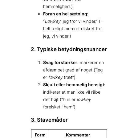
hemmelighed.)
Foran en hel sætning:
“
Lowkey
, jeg tror vi vinder.” (=
helt ærligt men ret diskret tror
jeg, vi vinder.)
2. Typiske betydnings­nuancer
Svag forstærker:
markerer en
afdæmpet grad af noget (“jeg
er
lowkey
træt”).
Skjult eller hemmelig hensigt:
indikerer at man ikke vil råbe
det højt (“hun er
lowkey
forelsket i ham”).
3. Stavemåder
Form
Kommentar