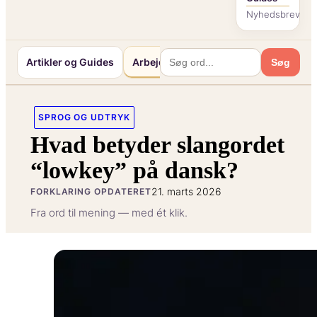
Nyhedsbrev
Artikler og Guides
Arbejde og Karriereliv
Mennesker o
Søg
SPROG OG UDTRYK
Hvad betyder slangordet
“lowkey” på dansk?
21. marts 2026
FORKLARING OPDATERET
Fra ord til mening — med ét klik.