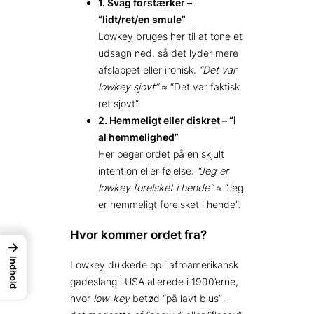
1. Svag forstærker –
“lidt/ret/en smule”
Lowkey bruges her til at tone et
udsagn ned, så det lyder mere
afslappet eller ironisk:
“Det var
lowkey sjovt”
≈ “Det var faktisk
ret sjovt”.
2. Hemmeligt eller diskret – “i
al hemmelighed”
Her peger ordet på en skjult
intention eller følelse:
“Jeg er
lowkey forelsket i hende”
≈ “Jeg
er hemmeligt forelsket i hende”.
Hvor kommer ordet fra?
→
Indhold
Lowkey dukkede op i afroamerikansk
gadeslang i USA allerede i 1990’erne,
hvor
low-key
betød “på lavt blus” –