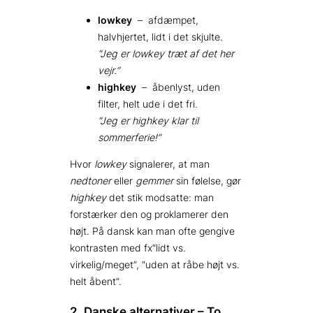
lowkey
– afdæmpet,
halvhjertet, lidt i det skjulte.
“Jeg er lowkey træt af det her
vejr.”
highkey
– åbenlyst, uden
filter, helt ude i det fri.
“Jeg er highkey klar til
sommerferie!”
Hvor
lowkey
signalerer, at man
nedtoner
eller
gemmer
sin følelse, gør
highkey
det stik modsatte: man
forstærker den og proklamerer den
højt. På dansk kan man ofte gengive
kontrasten med fx“lidt vs.
virkelig/meget”, “uden at råbe højt vs.
helt åbent”.
2. Danske alternativer – To