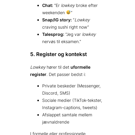
Chat:
“Er
lowkey
broke efter
weekenden
”
Snap/IG story:
“
Lowkey
craving sushi right now”
Talesprog:
“Jeg var
lowkey
nervøs til eksamen.”
5. Register og kontekst
Lowkey
hører til det
uformelle
register
. Det passer bedst i:
Private beskeder (Messenger,
Discord, SMS)
Sociale medier (TikTok-tekster,
Instagram-captions, tweets)
Afslappet samtale mellem
jævnaldrende
I formelle eller professionelle