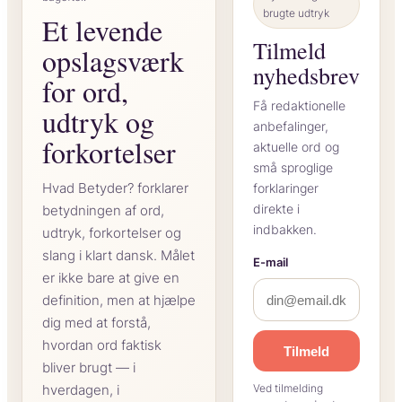
brugte udtryk
Et levende
Tilmeld
opslagsværk
nyhedsbrev
for ord,
Få redaktionelle
udtryk og
anbefalinger,
forkortelser
aktuelle ord og
små sproglige
Hvad Betyder? forklarer
forklaringer
direkte i
betydningen af ord,
indbakken.
udtryk, forkortelser og
slang i klart dansk. Målet
E-mail
er ikke bare at give en
definition, men at hjælpe
dig med at forstå,
hvordan ord faktisk
Tilmeld
bliver brugt — i
hverdagen, i
Ved tilmelding