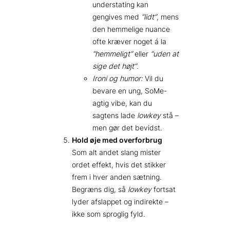
understating kan
gengives med
“lidt”
, mens
den hemmelige nuance
ofte kræver noget á la
“hemmeligt”
eller
“uden at
sige det højt”
.
Ironi og humor:
Vil du
bevare en ung, SoMe-
agtig vibe, kan du
sagtens lade
lowkey
stå –
men gør det bevidst.
Hold øje med overforbrug
Som alt andet slang mister
ordet effekt, hvis det stikker
frem i hver anden sætning.
Begræns dig, så
lowkey
fortsat
lyder afslappet og indirekte –
ikke som sproglig fyld.