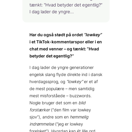
tænkt: “Hvad betyder det egentlig?”
I dag lader de yngre…
Har du også stødt på ordet
“lowkey”
i et TikTok-kommentarspor eller i en
chat med venner – og tænkt: “Hvad
betyder det egentlig?”
I dag lader de yngre generationer
engelsk slang flyde direkte ind i dansk
hverdagssprog, og
“lowkey”
er et af
de mest populære – men samtidig
mest misforståede – buzzwords.
Nogle bruger det som en
blid
forstærker
(“den film var lowkey
sjov”), andre som en
hemmelig
indrømmelse
(“jeg er lowkey
forelsket”). Hvordan kan ét lille ord