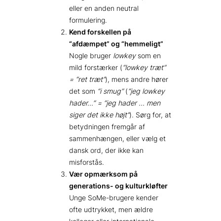
eller en anden neutral
formulering.
Kend forskellen på
“afdæmpet” og “hemmeligt”
Nogle bruger
lowkey
som en
mild forstærker (
“lowkey træt”
= “ret træt”
), mens andre hører
det som
“i smug”
(
“jeg lowkey
hader…” = “jeg hader … men
siger det ikke højt”
). Sørg for, at
betydningen fremgår af
sammenhængen, eller vælg et
dansk ord, der ikke kan
misforstås.
Vær opmærksom på
generations- og kulturkløfter
Unge SoMe-brugere kender
ofte udtrykket, men ældre