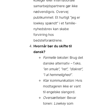
kolleger eller internationale
samarbejdspartnere gør ikke
nødvendigvis. Overvej
publikummet: Et hurtigt “jeg er
lowkey spændt” i et familie-
nyhedsbrev kan skabe
forvirring hos
bedsteforældrene.
Hvornår bør du skifte til
dansk?
Formelle tekster:
Brug det
danske alternativ – f.eks.
“en smule”, “ret”, “diskret”,
“i al hemmelighed”
.
Klar kommunikation:
Hvis
modtageren ikke er vant
til engelske slangord.
Oversættelser:
Bevar
tonen:
Lowkey
som