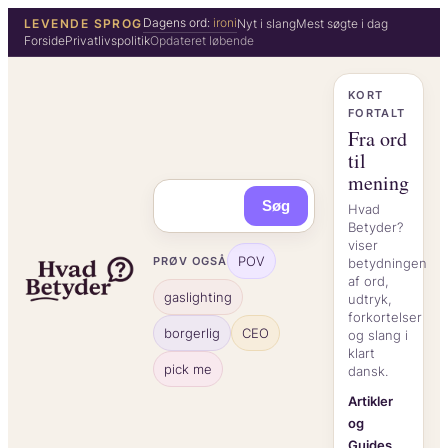
Spring
Dagens ord:
ironi
LEVENDE SPROG
Nyt i slang
Mest søgte i dag
Forside
Privatlivspolitik
Opdateret løbende
til
indhold
KORT
FORTALT
Fra ord
til
mening
Søg
Hvad
Betyder?
viser
POV
PRØV OGSÅ
betydningen
af ord,
gaslighting
udtryk,
forkortelser
borgerlig
CEO
og slang i
klart
pick me
dansk.
Artikler
og
Guides