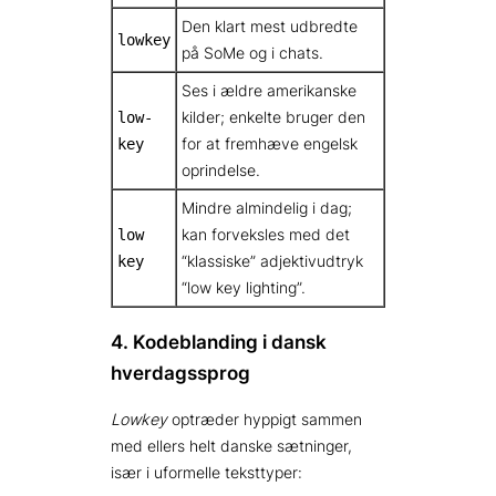
Den klart mest udbredte
lowkey
på SoMe og i chats.
Ses i ældre amerikanske
kilder; enkelte bruger den
low-
for at fremhæve engelsk
key
oprindelse.
Mindre almindelig i dag;
kan forveksles med det
low
“klassiske” adjektiv­udtryk
key
“low key lighting”.
4. Kodeblanding i dansk
hverdags­sprog
Lowkey
optræder hyppigt sammen
med ellers helt danske sætninger,
især i uformelle teksttyper: