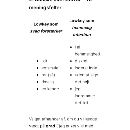
meningsfelter
Lowkey som
Lowkey som
hemmelig
svag forstærker
intention
i al
hemmelighed
lidt
diskret
en smule
inderst inde
ret (så)
uden at sige
rimelig
det højt
en kende
jeg
indrømmer
det lidt
Valget afhænger af, om du vil lægge
vægt på
grad
(“jeg er
ret
vild med