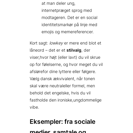
at man deler ung,
internetpræget sprog med
modtageren. Det er en social
identitetsmarkør på linje med
emojis og memereferencer.
Kort sagt:
lowkey
er mere end blot et
låneord – det er et
stilvalg
, der
viser,hvor højt (eller lavt) du vil skrue
op for følelserne, og hvor meget du vil
afslørefor dine lyttere eller følgere.
Vælg dansk ækvivalent, når tonen
skal være neutraleller formel, men
behold det engelske, hvis du vil
fastholde den ironiske,ungdommelige
vibe.
Eksempler: fra sociale
medier, samtale og