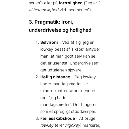
serien”) eller på
fortrolighed
(“jeg er
i
al hemmelighed
vild med serien”).
3. Pragmatik: Ironi,
underdrivelse og høflighed
Selvironi
– Ved at sig “jeg er
lowkey besat af TikTok” antyder
man, at man godt selv kan se,
det er useriøst. Underdrivelsen
gør udtalelsen sjovere.
Høflig distance
– “Jeg lowkey
hader mandagsmøder” er
mindre konfrontatorisk end et
rent “jeg hader
mandagsmøder”. Det fungerer
som et sprogligt støddæmper.
Fællesskabskode
– At bruge
lowkey
(eller
highkey
) markerer,