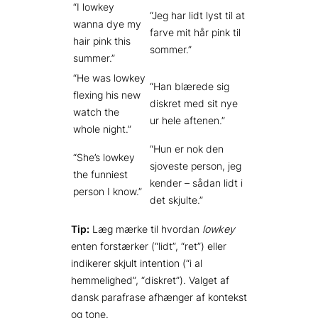
“I lowkey
“Jeg har lidt lyst til at
wanna dye my
farve mit hår pink til
hair pink this
sommer.”
summer.”
“He was lowkey
“Han blærede sig
flexing his new
diskret med sit nye
watch the
ur hele aftenen.”
whole night.”
“Hun er nok den
“She’s lowkey
sjoveste person, jeg
the funniest
kender – sådan lidt i
person I know.”
det skjulte.”
Tip:
Læg mærke til hvordan
lowkey
enten forstærker (“lidt”, “ret”) eller
indikerer skjult intention (“i al
hemmelighed”, “diskret”). Valget af
dansk parafrase afhænger af kontekst
og tone.