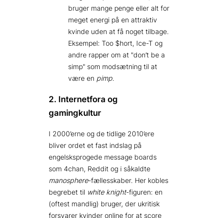
bruger mange penge eller alt for
meget energi på en attraktiv
kvinde uden at få noget tilbage.
Eksempel: Too $hort, Ice-T og
andre rapper om at
don’t be a
simp
som modsætning til at
være en
pimp
.
2. Internetfora og
gamingkultur
I 2000’erne og de tidlige 2010’ere
bliver ordet et fast indslag på
engelsksprogede message boards
som 4chan, Reddit og i såkaldte
manosphere
-fællesskaber. Her kobles
begrebet til
white knight
-figuren: en
(oftest mandlig) bruger, der ukritisk
forsvarer kvinder online for at score