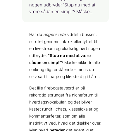
nogen udbryde: “Stop nu med at
være sådan en simp!”? Måske…
Har du
nogensinde
siddet i bussen,
scrollet gennem TikTok eller lyttet til
en livestream og pludselig hørt nogen
udbryde:
“Stop nu med at være
sådan en simp!”
? Måske nikkede alle
omkring dig forstående – mens du
selv sad tilbage og kløede dig i håret.
Det lille firebogstavs­ord er på
rekordtid sprunget fra nicheforum til
hverdags­vokabular, og det bliver
kastet rundt i chats, klasselokaler og
kommentarfelter, som om alle
instinktivt ved, hvad det dækker over.
Men hvad
betyder
det egentlig at