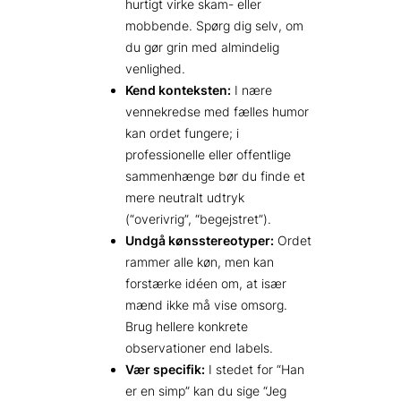
hurtigt virke skam- eller
mobbende. Spørg dig selv, om
du gør grin med almindelig
venlighed.
Kend konteksten:
I nære
vennekredse med fælles humor
kan ordet fungere; i
professionelle eller offentlige
sammenhænge bør du finde et
mere neutralt udtryk
(“overivrig”, “begejstret”).
Undgå kønsstereotyper:
Ordet
rammer alle køn, men kan
forstærke idéen om, at især
mænd ikke må vise omsorg.
Brug hellere konkrete
observationer end labels.
Vær specifik:
I stedet for “Han
er en simp” kan du sige “Jeg