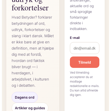
anbefalinger,
forkortelser
aktuelle ord og
små sproglige
Hvad Betyder? forklarer
forklaringer
direkte i
betydningen af ord,
indbakken.
udtryk, forkortelser og
slang i klart dansk. Målet
E-mail
er ikke bare at give en
definition, men at hjælpe
dig med at forstå,
hvordan ord faktisk
Tilmeld
bliver brugt — i
hverdagen, i
Ved tilmelding
accepterer du at
arbejdslivet, i kulturen
modtage
og i debatten.
redaktionelle e-mails.
Du kan altid afmelde
dig igen.
Dagens ord
Artikler og guides