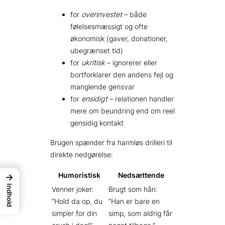
for
overinvestet
– både
følelsesmæssigt og ofte
økonomisk (gaver, donationer,
ubegrænset tid)
for
ukritisk
– ignorerer eller
bortforklarer den andens fejl og
manglende gensvar
for
ensidigt
– relationen handler
mere om beundring end om reel
gensidig kontakt
Brugen spænder fra harmløs drilleri til
direkte nedgørelse:
Humoristisk
Nedsættende
→
Indhold
Venner joker:
Brugt som hån:
“Hold da op, du
“Han er bare en
simp’er for din
simp, som aldrig får