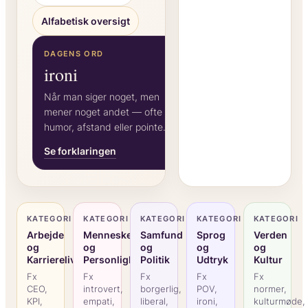
Alfabetisk oversigt
DAGENS ORD
ironi
Når man siger noget, men
mener noget andet — ofte for
humor, afstand eller pointe.
Se forklaringen
KATEGORI
KATEGORI
KATEGORI
KATEGORI
KATEGORI
Arbejde
Mennesker
Samfund
Sprog
Verden
og
og
og
og
og
Karriereliv
Personlighed
Politik
Udtryk
Kultur
Fx
Fx
Fx
Fx
Fx
CEO,
introvert,
borgerlig,
POV,
normer,
KPI,
empati,
liberal,
ironi,
kulturmøde,