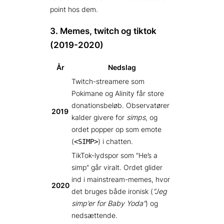
point hos dem.
3. Memes, twitch og tiktok
(2019-2020)
År
Nedslag
Twitch-streamere som
Pokimane og Alinity får store
donationsbeløb. Observatører
2019
kalder givere for
simps
, og
ordet popper op som emote
(
) i chatten.
<SIMP>
TikTok-lydspor som
He’s a
simp
går viralt. Ordet glider
ind i mainstream-memes, hvor
2020
det bruges både ironisk (
”Jeg
simp’er for Baby Yoda”
) og
nedsættende.