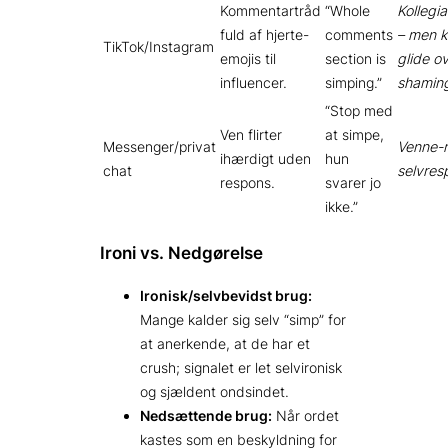
Kommentartråd
“Whole
Kollegial
fuld af hjerte-
comments
– men 
TikTok/Instagram
emojis til
section is
glide ov
influencer.
simping.”
shamin
“Stop med
Ven flirter
at simpe,
Messenger/privat
Venne-
ihærdigt uden
hun
chat
selvres
respons.
svarer jo
ikke.”
Ironi vs. Nedgørelse
Ironisk/selvbevidst brug:
Mange kalder sig selv “simp” for
at anerkende, at de har et
crush; signalet er let selvironisk
og sjældent ondsindet.
Nedsættende brug:
Når ordet
kastes som en beskyldning for