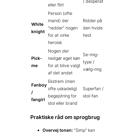
/ desperat
eller flirt
Person (ofte
mand) der
Ridder på
White
“redder” nogen
den hvide
knight
for at virke
hest
heroisk
Nogen der
Se-mig-
Pick-
nedgør eget køn
type /
me
for at blive valgt
vælg-mig
af det andet
Ekstrem (men
Fanboy
ofte uskadelig)
Superfan /
/
begejstring for
idol-fan
fangirl
idol eller brand
Praktiske råd om sprogbrug
Overvej tonen:
“Simp” kan