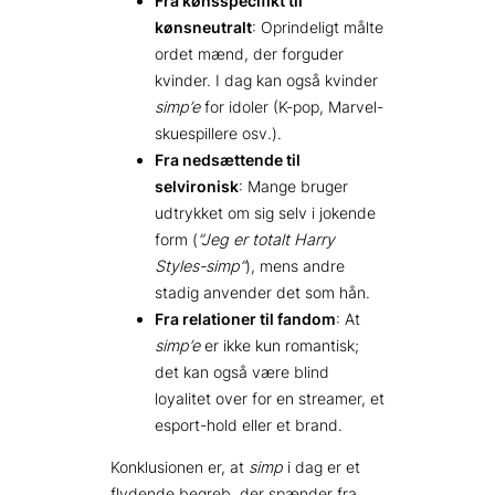
Fra kønsspecifikt til
kønsneutralt
: Oprindeligt målte
ordet mænd, der forguder
kvinder. I dag kan også kvinder
simp’e
for idoler (K-pop, Marvel-
skuespillere osv.).
Fra nedsættende til
selvironisk
: Mange bruger
udtrykket om sig selv i jokende
form (
”Jeg er totalt Harry
Styles-simp”
), mens andre
stadig anvender det som hån.
Fra relationer til fandom
: At
simp’e
er ikke kun romantisk;
det kan også være blind
loyalitet over for en streamer, et
esport-hold eller et brand.
Konklusionen er, at
simp
i dag er et
flydende begreb, der spænder fra