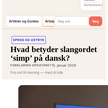
Nyhedsbrev
Artikler og Guides
Arbejde og Karriereliv
Mennesker o
Søg
SPROG OG UDTRYK
Hvad betyder slangordet
‘simp’ på dansk?
15. januar 2026
FORKLARING OPDATERET
Fra ord til mening — med ét klik.