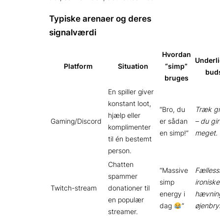
Typiske arenaer og deres
signalværdi
Hvordan
Underl
Platform
Situation
“simp”
bud
bruges
En spiller giver
konstant loot,
“Bro, du
Træk g
hjælp eller
Gaming/Discord
er sådan
– du gir
komplimenter
en simp!”
meget.
til én bestemt
person.
Chatten
“Massive
Fælless
spammer
simp
ironiske
Twitch-stream
donationer til
energy i
hævnin
en populær
dag
”
øjenbry
streamer.