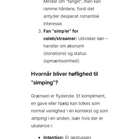
Minder om “fangirl”, men kan
ramme hårdere, fordi det
antyder desperat romantisk
interesse.
Fan “simp’er” for
celeb/streamer:
Udvisker køn –
handler om økonomi
(donations) og status
(opmærksomhed).
Hvornår bliver høflighed til
“simping”?
Grænsen er flydende. Et kompliment,
en gave eller hjælp kan tolkes som
normal venlighed i én kontekst og som
simping
i en anden, især hvis der er
ubalance i:
Intention:
Er gestussen