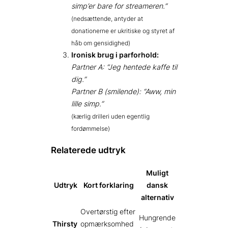
simp’er bare for streameren.”
(nedsættende, antyder at
donationerne er ukritiske og styret af
håb om gensidighed)
Ironisk brug i parforhold:
Partner A: “Jeg hentede kaffe til
dig.”
Partner B (smilende): “Aww, min
lille simp.”
(kærlig drilleri uden egentlig
fordømmelse)
Relaterede udtryk
Muligt
Udtryk
Kort forklaring
dansk
alternativ
Overtørstig efter
Hungrende
Thirsty
opmærksomhed