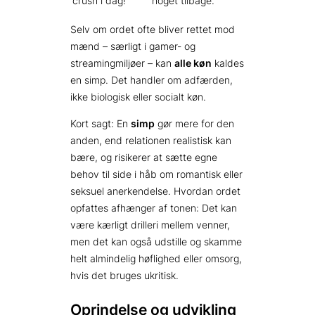
crush i dag!”
noget tilbage.”
Selv om ordet ofte bliver rettet mod
mænd – særligt i gamer- og
streamingmiljøer – kan
alle køn
kaldes
en simp. Det handler om adfærden,
ikke biologisk eller socialt køn.
Kort sagt: En
simp
gør mere for den
anden, end relationen realistisk kan
bære, og risikerer at sætte egne
behov til side i håb om romantisk eller
seksuel anerkendelse. Hvordan ordet
opfattes afhænger af tonen: Det kan
være kærligt drilleri mellem venner,
men det kan også udstille og skamme
helt almindelig høflighed eller omsorg,
hvis det bruges ukritisk.
Oprindelse og udvikling