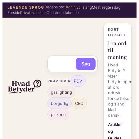
Spring
Dagens ord:
ironi
LEVENDE SPROG
Nyt i slang
Mest søgte i dag
Forside
Privatlivspolitik
Opdateret løbende
til
indhold
KORT
FORTALT
Fra ord
til
mening
Søg
Hvad
Betyder?
viser
POV
PRØV OGSÅ
betydningen
af ord,
gaslighting
udtryk,
forkortelser
borgerlig
CEO
og slang i
klart
pick me
dansk.
Artikler
og
Guides