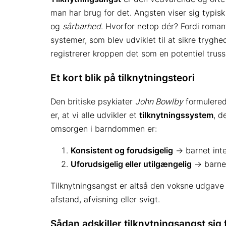
man har brug for det. Angsten viser sig typis
og
sårbarhed
. Hvorfor netop dér? Fordi romant
systemer, som blev udviklet til at sikre trygh
registrerer kroppen det som en potentiel truss
Et kort blik på tilknytningsteori
Den britiske psykiater
John Bowlby
formulered
er, at vi alle udvikler et
tilknytningssystem
, d
omsorgen i barndommen er:
Konsistent og forudsigelig
→ barnet inter
Uforudsigelig eller utilgængelig
→ barnet
Tilknytningsangst er altså den voksne udgav
afstand, afvisning eller svigt.
Sådan adskiller tilknytningsangst sig