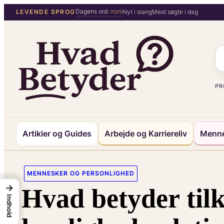
Spring
Dagens ord:
ironi
LEVENDE SPROG
Nyt i slang
Mest søgte i dag
til
indhold
PR
Artikler og Guides
Arbejde og Karriereliv
Menne
MENNESKER OG PERSONLIGHED
→
Hvad betyder tilk
Indhold