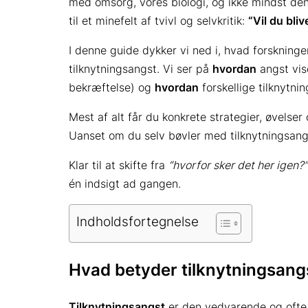
med omsorg, vores biologi, og ikke mindst den
til et minefelt af tvivl og selvkritik:
“Vil du bli
I denne guide dykker vi ned i, hvad forskningen
tilknytningsangst. Vi ser på
hvordan
angst vise
bekræftelse) og
hvordan
forskellige tilknytn
Mest af alt får du konkrete strategier, øvelser
Uanset om du selv bøvler med tilknytningsangst,
Klar til at skifte fra
“hvorfor sker det her igen?”
én indsigt ad gangen.
Indholdsfortegnelse
Hvad betyder tilknytningsangs
Tilknytningsangst
er den vedvarende og ofte 