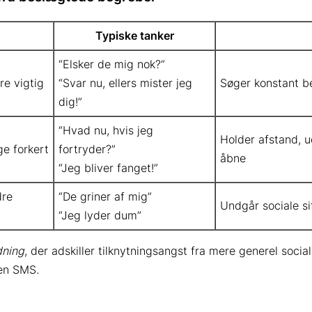
Typiske tanker
“Elsker de mig nok?”
re vigtig
“Svar nu, ellers mister jeg
Søger konstant b
dig!”
“Hvad nu, hvis jeg
Holder afstand, u
ge forkert
fortryder?”
åbne
“Jeg bliver fanget!”
dre
“De griner af mig”
Undgår sociale sit
“Jeg lyder dum”
dning
, der adskiller tilknytningsangst fra mere generel soci
 en SMS.