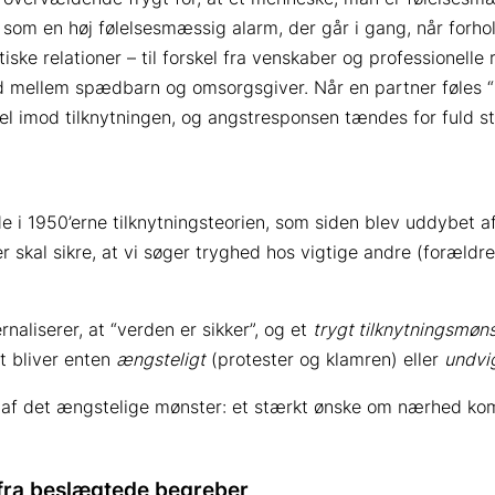
k som en høj følelsesmæssig alarm, der går i gang, når forho
iske relationer – til forskel fra venskaber og professionelle
ed mellem spædbarn og omsorgsgiver. Når en partner føles “l
el imod tilknytningen, og angstresponsen tændes for fuld st
e i 1950’erne tilknytningsteorien, som siden blev uddybet 
er skal sikre, at vi søger tryghed hos vigtige andre (forældr
naliserer, at “verden er sikker”, og et
trygt tilknytningsmøn
 bliver enten
ængsteligt
(protester og klamren) eller
undvi
e af det ængstelige mønster: et stærkt ønske om nærhed ko
 fra beslægtede begreber