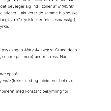
ldet bevæger sig ind i zoner af
intimitet
 relationer – aktiverer de samme biologiske
angt væk” (fysisk eller følelsesmæssigt),
yrke.
af psykologen
Mary Ainsworth
. Grundideen
e, senere partnere) under stress. Når
ster
opstår.
gende
(lukker ned og minimerer behov).
mbineret med konstant bekymring for