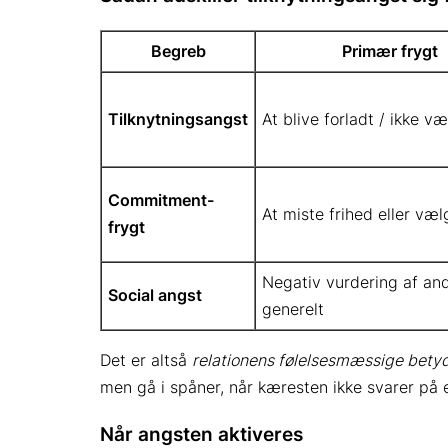
Begreb
Primær frygt
Tilknytningsangst
At blive forladt / ikke væ
Commitment-
At miste frihed eller væl
frygt
Negativ vurdering af an
Social angst
generelt
Det er altså
relationens følelsesmæssige bety
men gå i spåner, når kæresten ikke svarer på
Når angsten aktiveres