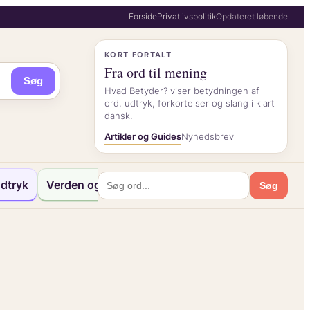
Forside
Privatlivspolitik
Opdateret løbende
KORT FORTALT
Fra ord til mening
Søg
Hvad Betyder? viser betydningen af
ord, udtryk, forkortelser og slang i klart
dansk.
Artikler og Guides
Nyhedsbrev
dtryk
Verden og Kultur
Søg