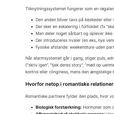
Tilknytningssystemet fungerer som en røgalar
Den anden bliver tavs på beskeder eller 
Der sker en eskalering i forholdet (fx “sk
Man deler noget sårbart og oplever ikke ø
Der introduceres rivaler (en eks, nye ven
Fysiske afstande: weekendture uden part
Når alarmsystemet går i gang, stiger puls, ad
(“skriv igen”, “tjek deres story”, “mød op uanm
kontrol eller clinginess, mens den ængstelige 
Hvorfor netop i romantiske relationer
Romantiske partnere fylder den plads, hvor v
Biologisk forstærkning:
Hormoner som oxy
Afhængighed af eksklusiv respons:
Vore