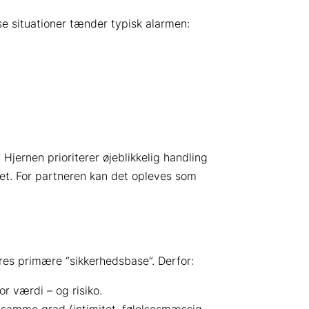
se situationer tænder typisk alarmen:
Hjernen prioriterer øjeblikkelig handling
oldet. For partneren kan det opleves som
res primære “sikkerhedsbase”. Derfor:
r værdi – og risiko.
i samme grad (intimitet, følelsesmæssig