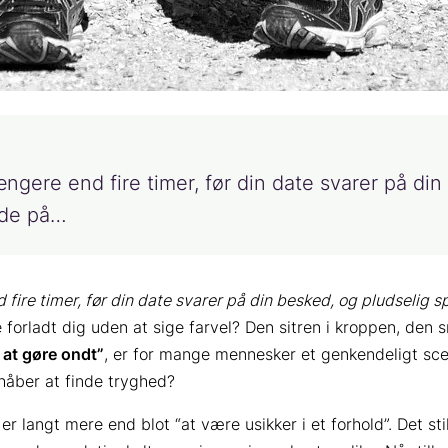
gere end fire timer, før din date svarer på din 
 de på…
fire timer, før din date svarer på din besked, og pludselig sp
 forladt dig uden at sige farvel? Den sitren i kroppen, den 
 at gøre ondt”
, er for mange mennesker et genkendeligt sce
 håber at finde tryghed?
 er langt mere end blot “at være usikker i et forhold”. Det st