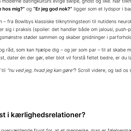
 moderne datingkulturs evige swipe, ghost og like. Når tilkn
ve hos mig?”
og
“Er jeg god nok?”
ligger som et lydspor i b
 – fra Bowlbys klassiske tilknytningsteori til nutidens neuro
r sig i praksis (spoiler: det handler både om jalousi, push
ingsmønstre støder sammen og skaber gnidninger i parforhol
 og råd, som kan hjælpe dig – og jer som par – til at skabe 
 dater én der gør, eller blot vil forstå feltet bedre, er du l
til
“nu ved jeg, hvad jeg kan gøre”
? Scroll videre, og lad o
t i kærlighedsrelationer?
overvældende frygt for, at et menneske, man er følelsesmæs