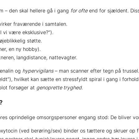
m – den skal hellere gå i gang
for ofte
end for sjældent. Dis
virker fraværende i samtalen.
al vi være eksklusive?”).
jeblikkelig støtte.
ner, en ny hobby).
neren, langdistance, nattevagter.
renalin og
hypervigilans
– man scanner efter tegn på trussel. 
eldt”), hvilket kan sætte en stressfyldt spiral i gang i forh
blot forsøger at
genoprette tryghed
.
?
ores oprindelige omsorgspersoner engang stod: De bliver vo
tocin (ved berøring/sex) binder os tættere og skruer op fo
s partner skal
typisk
levere noget, ingen andre bør levere 