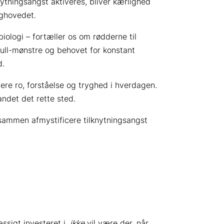
ytningsangst aktiveres, bliver kærlighed
aghovedet.
biologi – fortæller os om rødderne til
-pull-mønstre og behovet for konstant
d.
mere ro, forståelse og tryghed i hverdagen.
andet det rette sted.
s sammen afmystificere tilknytningsangst
sigt investeret i,
ikke
vil være der, når