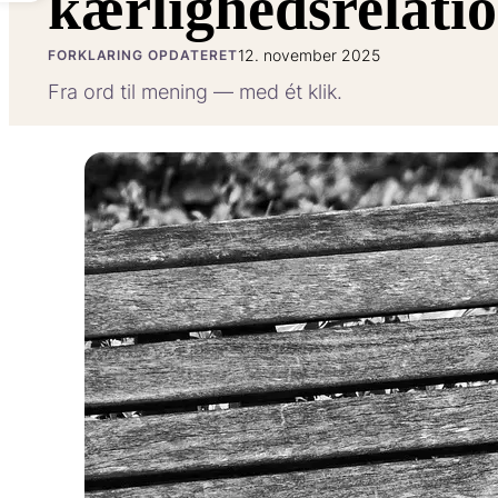
kærlighedsrelati
12. november 2025
FORKLARING OPDATERET
Fra ord til mening — med ét klik.