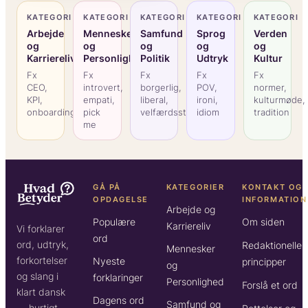
KATEGORI
KATEGORI
KATEGORI
KATEGORI
KATEGORI
Arbejde
Mennesker
Samfund
Sprog
Verden
og
og
og
og
og
Karriereliv
Personlighed
Politik
Udtryk
Kultur
Fx
Fx
Fx
Fx
Fx
CEO,
introvert,
borgerlig,
POV,
normer,
KPI,
empati,
liberal,
ironi,
kulturmøde,
onboarding
pick
velfærdsstat
idiom
tradition
me
GÅ PÅ
KATEGORIER
KONTAKT OG
OPDAGELSE
INFORMATION
Arbejde og
Populære
Om siden
Karriereliv
Vi forklarer
ord
ord, udtryk,
Redaktionelle
Mennesker
forkortelser
Nyeste
principper
og
og slang i
forklaringer
Personlighed
Forslå et ord
klart dansk
Dagens ord
Samfund og
— hurtigt,