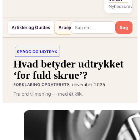
Nyhedsbrev
Artikler og Guides
Arbejde og Karriereliv
Mennesker o
Søg
SPROG OG UDTRYK
Hvad betyder udtrykket
‘for fuld skrue’?
8. november 2025
FORKLARING OPDATERET
Fra ord til mening — med ét klik.