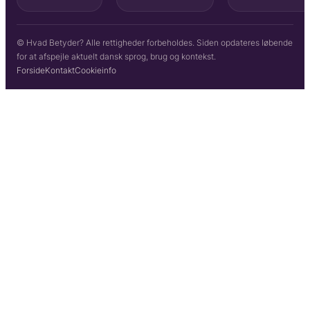
© Hvad Betyder? Alle rettigheder forbeholdes. Siden opdateres løbende
for at afspejle aktuelt dansk sprog, brug og kontekst.
Forside
Kontakt
Cookieinfo