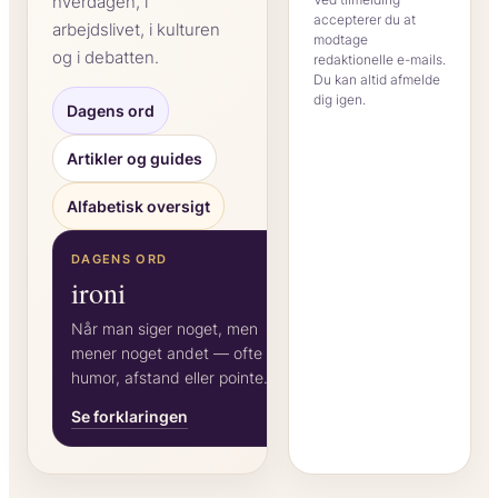
hverdagen, i
accepterer du at
arbejdslivet, i kulturen
modtage
og i debatten.
redaktionelle e-mails.
Du kan altid afmelde
dig igen.
Dagens ord
Artikler og guides
Alfabetisk oversigt
DAGENS ORD
ironi
Når man siger noget, men
mener noget andet — ofte for
humor, afstand eller pointe.
Se forklaringen