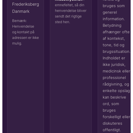
Frederiksberg
emnefeltet, så din
bruges som
henvendelse bliver
Danmark
generel
sendt det rigtige
information.
Bemærk:
sted hen.
Betydning
Henvendelse
afhænger ofte
og kontakt på
adressen er ikke
af kontekst,
mulig.
tone, tid og
brugssituation.
Indholdet er
ikke juridisk,
medicinsk eller
professionel
rådgivning, og
enkelte opslag
kan beskrive
ord, som
bruges
forskelligt eller
diskuteres
offentligt.