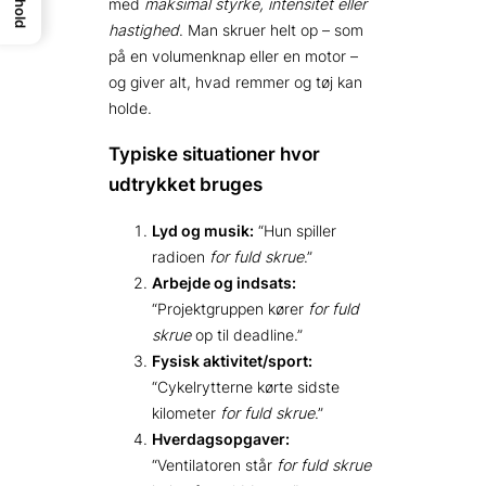
Indhold
med
maksimal styrke, intensitet eller
hastighed
. Man skruer helt op – som
på en volumenknap eller en motor –
og giver alt, hvad remmer og tøj kan
holde.
Typiske situationer hvor
udtrykket bruges
Lyd og musik:
“Hun spiller
radioen
for fuld skrue
.”
Arbejde og indsats:
“Projektgruppen kører
for fuld
skrue
op til deadline.”
Fysisk aktivitet/sport:
“Cykelrytterne kørte sidste
kilometer
for fuld skrue
.”
Hverdagsopgaver:
“Ventilatoren står
for fuld skrue