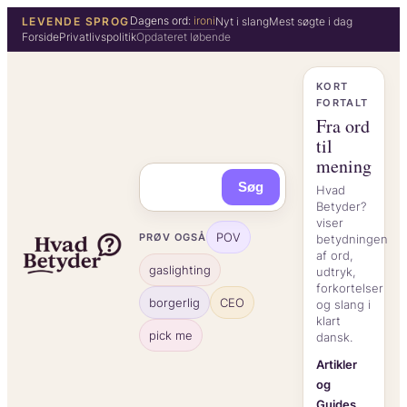
Spring
Dagens ord:
ironi
LEVENDE SPROG
Nyt i slang
Mest søgte i dag
Forside
Privatlivspolitik
Opdateret løbende
til
indhold
KORT
FORTALT
Fra ord
til
mening
Søg
Hvad
Betyder?
viser
POV
PRØV OGSÅ
betydningen
af ord,
gaslighting
udtryk,
forkortelser
borgerlig
CEO
og slang i
klart
pick me
dansk.
Artikler
og
Guides