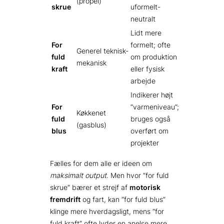
(propel)
skrue
uformelt-
neutralt
Lidt mere
For
formelt; ofte
Generel teknisk-
fuld
om produktion
mekanisk
kraft
eller fysisk
arbejde
Indikerer højt
For
“varmeniveau”;
Køkkenet
fuld
bruges også
(gasblus)
blus
overført om
projekter
Fælles for dem alle er ideen om
maksimalt output
. Men hvor “for fuld
skrue” bærer et strejf af
motorisk
fremdrift
og fart, kan “for fuld blus”
klinge mere hverdagsligt, mens “for
fuld kraft” ofte lyder en anelse mere