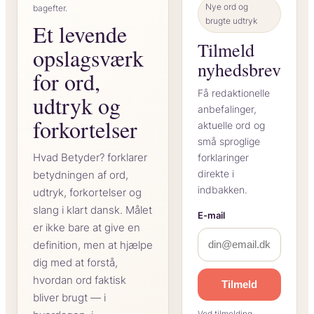
Nye ord og
bagefter.
brugte udtryk
Et levende
Tilmeld
opslagsværk
nyhedsbrev
for ord,
Få redaktionelle
udtryk og
anbefalinger,
forkortelser
aktuelle ord og
små sproglige
Hvad Betyder? forklarer
forklaringer
direkte i
betydningen af ord,
indbakken.
udtryk, forkortelser og
slang i klart dansk. Målet
E-mail
er ikke bare at give en
definition, men at hjælpe
dig med at forstå,
hvordan ord faktisk
Tilmeld
bliver brugt — i
Ved tilmelding