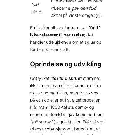
understreger aktiv indsats
fuld
(“Løberne
gav den fuld
skrue
skrue
på sidste omgang”).
Fælles for alle varianter er, at
“fuld”
ikke refererer til beruselse
; det
handler udelukkende om at skrue op
for tempo eller kraft.
Oprindelse og udvikling
Udtrykket
“for fuld skrue”
stammer
ikke – som man ellers kunne tro – fra
skruer og møtrikker, men fra
skruen
på et skib eller et fly, altså propellen.
Når man i 1800-tallets damp- og
senere motorskibe gav kommandoen
“full screw”
(engelsk) eller
“fuld skrue”
(dansk søfartsjargon), betød det, at