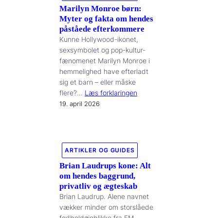
Marilyn Monroe børn:
Myter og fakta om hendes
påståede efterkommere
Kunne Hollywood-ikonet,
sexsymbolet og pop-kultur-
fænomenet Marilyn Monroe i
hemmelighed have efterladt
sig et barn – eller måske
flere?…
Læs forklaringen
19. april 2026
ARTIKLER OG GUIDES
Brian Laudrups kone: Alt
om hendes baggrund,
privatliv og ægteskab
Brian Laudrup. Alene navnet
vækker minder om storslåede
fodboldøjeblikke fra EM-