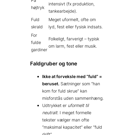
På
intensivt (fx produktion,
højtryk
tankearbejde).
Fuld
Meget uformelt, ofte om
skrald
lyd, fest eller fysisk indsats.
For
Folkeligt, farverigt – typisk
fulde
om larm, fest eller musik.
gardiner
Faldgruber og tone
Ikke at forveksle med “fuld” =
beruset.
Sætninger som “han
kom for fuld skrue” kan
misforstås uden sammenhæng.
Udtrykket er
uformelt til
neutralt
. I meget formelle
tekster vælger man ofte
“maksimal kapacitet” eller “fuld
drift”.