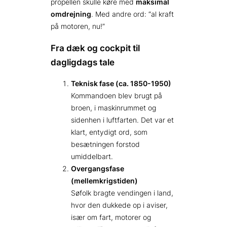
propellen skulle køre med
maksimal
omdrejning
. Med andre ord: “al kraft
på motoren, nu!”
Fra dæk og cockpit til
dagligdags tale
Teknisk fase (ca. 1850-1950)
Kommandoen blev brugt på
broen, i maskinrummet og
sidenhen i luftfarten. Det var et
klart, entydigt ord, som
besætningen forstod
umiddelbart.
Overgangs­fase
(mellemkrigstiden)
Søfolk bragte vendingen i land,
hvor den dukkede op i aviser,
især om fart, motorer og