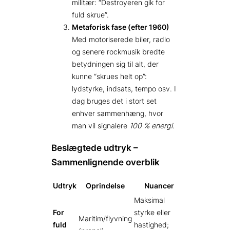
militær: “Destroyeren gik for
fuld skrue”.
Metaforisk fase (efter 1960)
Med motoriserede biler, radio
og senere rockmusik bredte
betydningen sig til alt, der
kunne “skrues helt op”:
lydstyrke, indsats, tempo osv. I
dag bruges det i stort set
enhver sammenhæng, hvor
man vil signalere
100 % energi
.
Beslægtede udtryk –
Sammenlignende overblik
Udtryk
Oprindelse
Nuancer
Maksimal
For
styrke eller
Maritim/flyvning
fuld
hastighed;