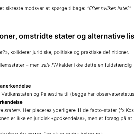
 det sikreste modsvar at spørge tilbage:
”Efter hvilken liste?”
ioner, omstridte stater og alternative li
er?»
, kolliderer juridiske, politiske og praktiske definitioner.
lemsstater – men
selv FN
kalder ikke dette en fuldstændig li
 anerkendelse
Vatikanstaten og Palæstina til (begge har observatørstatu
erkendelse
e stater»
. Her placeres yderligere 11 de facto-stater (fx K
ionen er ikke en juridisk «godkendelse», men et forsøg på at 