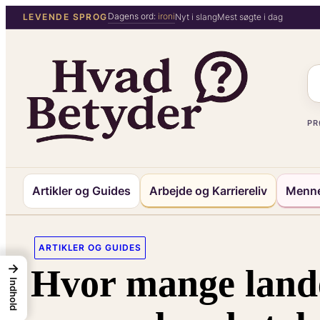
Spring
Dagens ord:
ironi
LEVENDE SPROG
Nyt i slang
Mest søgte i dag
til
indhold
PR
Artikler og Guides
Arbejde og Karriereliv
Menne
ARTIKLER OG GUIDES
→
Hvor mange lande
Indhold