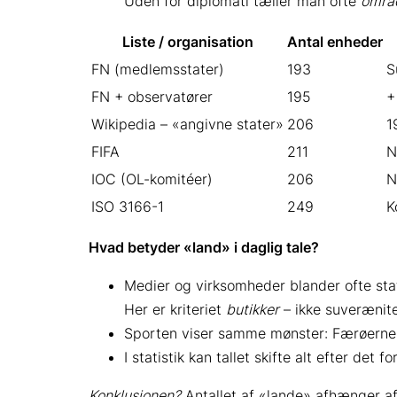
Uden for diplomati tæller man ofte
områ
Liste / organisation
Antal enheder
FN (medlemsstater)
193
S
FN + observatører
195
+
Wikipedia – «angivne stater»
206
1
FIFA
211
N
IOC (OL-komitéer)
206
N
ISO 3166-1
249
K
Hvad betyder «land» i daglig tale?
Medier og virksomheder blander ofte stat
Her er kriteriet
butikker
– ikke suverænite
Sporten viser samme mønster: Færøerne de
I statistik kan tallet skifte alt efter d
Konklusionen?
Antallet af «lande» afhænger af,