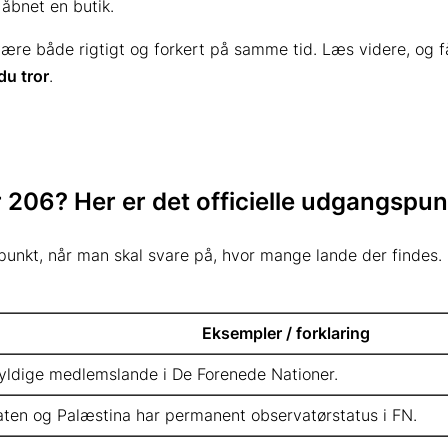
åbnet en butik.
 være både rigtigt og forkert på samme tid. Læs videre, og 
du tror
.
er 206? Her er det officielle udgangspu
unkt, når man skal svare på, hvor mange lande der findes. 
Eksempler / forklaring
gyldige medlemslande i De Forenede Nationer.
aten og Palæstina har permanent observatørstatus i FN.