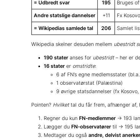
= Udbredt svar
195
Bruges of
Andre statslige dannelser
+11
Fx Kosovo
= Wikipedias samlede tal
206
Samlet li
Wikipedia skelner desuden mellem
ubestridt 
190 stater
anses for
ubestridt
– her er de
16 stater
er
omstridte
:
6 af FN’s egne medlemsstater (bl.a.
1 observatørstat (Palæstina)
9 øvrige statsdannelser (fx Kosovo
Pointen?
Hvilket
tal du får frem, afhænger af, 
Regner du kun
FN-medlemmer
→ 193 lan
Lægger du
FN-observatører
til → 195 la
Medtager du også
andre, delvist anerke