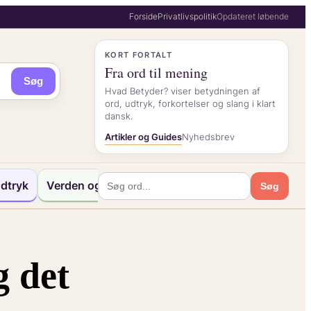
Forside
Privatlivspolitik
Opdateret løbende
KORT FORTALT
Fra ord til mening
Søg
Hvad Betyder? viser betydningen af
ord, udtryk, forkortelser og slang i klart
dansk.
Artikler og Guides
Nyhedsbrev
dtryk
Verden og Kultur
Søg
 det