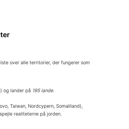
ster
ste over alle territorier, der fungerer som
s) og lander på
195 lande
.
osovo, Taiwan, Nordcypern, Somaliland),
spejle realiteterne på jorden.