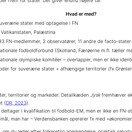
der
frem for stater. Det giver endnu højere tal:
Hvad er med?
uveræne stater med optagelse i FN
 Vatikanstaten, Palæstina
93 FN-medlemmer, 2 observatører, 11 andre de facto-stater
ationale fodboldforbund (Skotland, Færøerne m.fl. tæller m
ationale olympiske komitéer – overlapper, men er ikke iden
oder for suveræne stater + afhængige territorier (fx Grønla
er, territorier og markeder. Detailkæden
Jysk
fremhæver eks
t (
DR, 2023
).
ltager i kvalifikation til fodbold-EM, men er ikke en FN-st
et formål, man har – Verdensbanken opererer fx med «økonomier
 om du leder efter folkeretlig anerkendelse, praktisk selvst