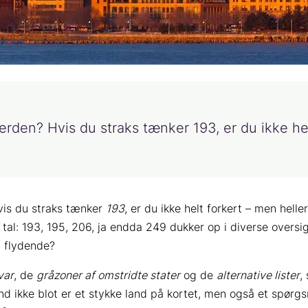
rden? Hvis du straks tænker 193, er du ikke hel
is du straks tænker
193
, er du ikke helt forkert – men helle
ge tal: 193, 195, 206, ja endda 249 dukker op i diverse overs
 flydende?
var
, de
gråzoner af omstridte stater
og de
alternative lister
,
and ikke blot er et stykke land på kortet, men også et spør