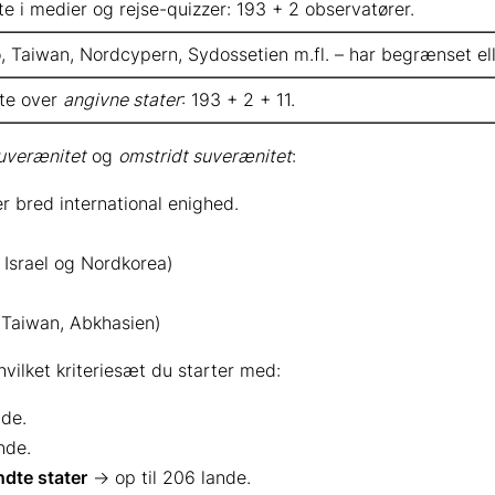
te i medier og rejse-quizzer: 193 + 2 observatører.
, Taiwan, Nordcypern, Sydossetien m.fl. – har begrænset el
ste over
angivne stater
: 193 + 2 + 11.
suverænitet
og
omstridt suverænitet
:
r bred international enighed.
 Israel og Nordkorea)
, Taiwan, Abkhasien)
hvilket kriteriesæt du starter med:
de.
nde.
ndte stater
→ op til 206 lande.