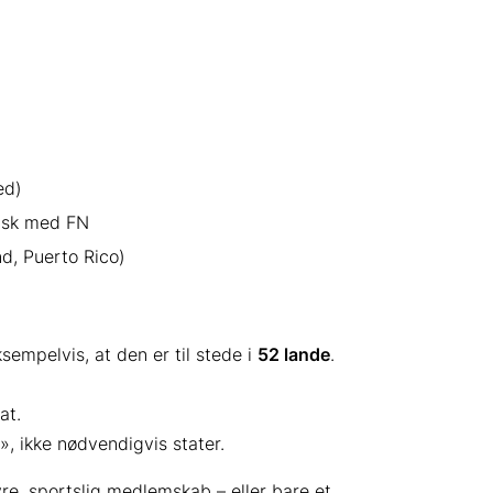
ed)
tisk med FN
nd, Puerto Rico)
empelvis, at den er til stede i
52 lande
.
at.
», ikke nødvendigvis stater.
yre, sportslig medlemskab – eller bare et