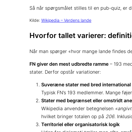
Så når spørgsmålet stilles til en pub-quiz, er
Kilde:
Wikipedia – Verdens lande
Hvorfor tallet varierer: definit
Når man spørger
«hvor mange lande findes d
FN giver den mest udbredte ramme
– 193 med
stater. Derfor opstår variationer:
Suveræne stater med bred international
Typisk FN’s 193 medlemmer. Mange føjer 
Stater med begrænset eller omstridt an
Wikipedia anvender betegnelsen
«angivn
hvilket bringer totalen op på
206
. Inklus
Territoriel eller organisatorisk logik