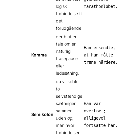
logisk
marathonløbet.
forbindelse til
det
forudgående.
der blot er
tale om en
Han erkendte,
naturlig
Komma
at han måtte
frasepause
træne hårdere.
eller
ledsætning.
du vil koble
to
selvstændige
sætninger
Han var
sammen
overtræt;
Semikolon
uden
og
,
alligevel
men hvor
fortsatte han.
forbindelsen