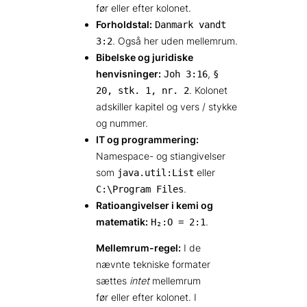
før eller efter kolonet.
Forholdstal:
Danmark vandt
. Også her uden mellemrum.
3:2
Bibelske og juridiske
henvisninger:
,
Joh 3:16
§
. Kolonet
20, stk. 1, nr. 2
adskiller kapitel og vers / stykke
og nummer.
IT og programmering:
Namespace- og stiangivelser
som
eller
java.util:List
.
C:\Program Files
Ratioangivelser i kemi og
matematik:
.
H₂:O = 2:1
Mellemrum-regel:
I de
nævnte tekniske formater
sættes
intet
mellemrum
før eller efter kolonet. I