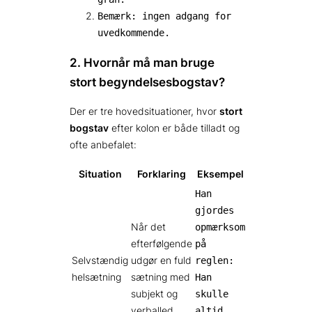
Bemærk: ingen adgang for
uvedkommende.
2. Hvornår må man bruge
stort begyndelsesbogstav?
Der er tre hovedsituationer, hvor
stort
bogstav
efter kolon er både tilladt og
ofte anbefalet:
Situation
Forklaring
Eksempel
Han
gjordes
Når det
opmærksom
efterfølgende
på
Selvstændig
udgør en fuld
reglen:
helsætning
sætning med
Han
subjekt og
skulle
verballed.
altid