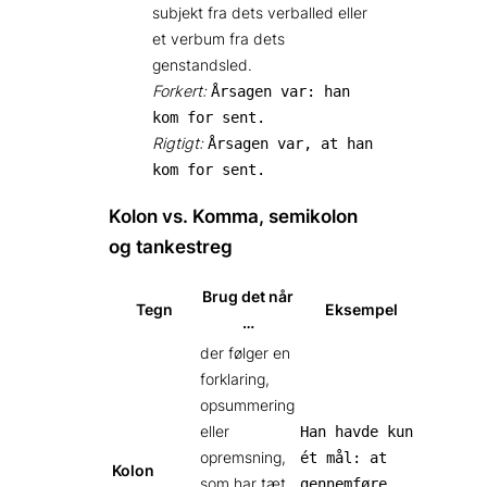
subjekt fra dets verballed eller
et verbum fra dets
genstandsled.
Forkert:
Årsagen var: han
kom for sent.
Rigtigt:
Årsagen var, at han
kom for sent.
Kolon vs. Komma, semikolon
og tankestreg
Brug det når
Tegn
Eksempel
…
der følger en
forklaring,
opsummering
eller
Han havde kun
opremsning,
ét mål: at
Kolon
som har tæt
gennemføre