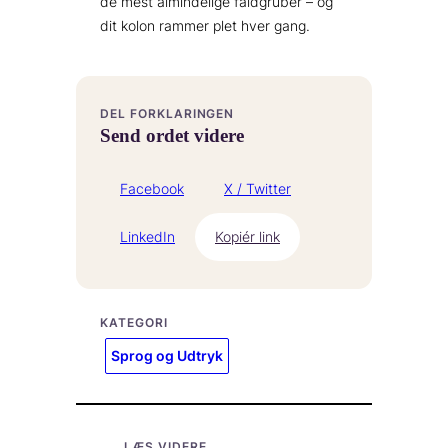
de mest almindelige faldgruber – og
dit kolon rammer plet hver gang.
DEL FORKLARINGEN
Send ordet videre
Facebook
X / Twitter
LinkedIn
Kopiér link
KATEGORI
Sprog og Udtryk
LÆS VIDERE