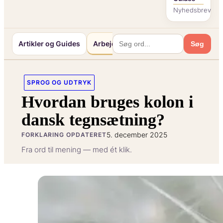
Nyhedsbrev
Artikler og Guides
Arbejde og Karriereliv
Mennesker o
Søg
SPROG OG UDTRYK
Hvordan bruges kolon i
dansk tegnsætning?
5. december 2025
FORKLARING OPDATERET
Fra ord til mening — med ét klik.