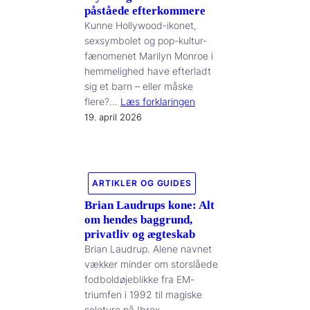
påståede efterkommere
Kunne Hollywood-ikonet,
sexsymbolet og pop-kultur-
fænomenet Marilyn Monroe i
hemmelighed have efterladt
sig et barn – eller måske
flere?…
Læs forklaringen
19. april 2026
ARTIKLER OG GUIDES
Brian Laudrups kone: Alt
om hendes baggrund,
privatliv og ægteskab
Brian Laudrup. Alene navnet
vækker minder om storslåede
fodboldøjeblikke fra EM-
triumfen i 1992 til magiske
soloture på Ibrox…