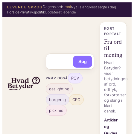
Spring
Dagens ord:
ironi
LEVENDE SPROG
Nyt i slang
Mest søgte i dag
Forside
Privatlivspolitik
Opdateret løbende
til
indhold
KORT
FORTALT
Fra ord
til
mening
Søg
Hvad
Betyder?
viser
POV
PRØV OGSÅ
betydningen
af ord,
gaslighting
udtryk,
forkortelser
borgerlig
CEO
og slang i
klart
pick me
dansk.
Artikler
og
Guides