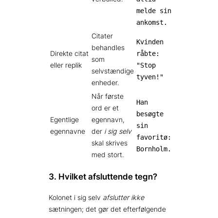
melde sin
ankomst.
Citater
Kvinden
behandles
Direkte citat
råbte:
som
eller replik
"Stop
selvstændige
tyven!"
enheder.
Når første
Han
ord er et
besøgte
Egentlige
egennavn,
sin
egennavne
der
i sig selv
favoritø:
skal skrives
Bornholm.
med stort.
3. Hvilket afsluttende tegn?
Kolonet i sig selv
afslutter ikke
sætningen; det gør det efterfølgende