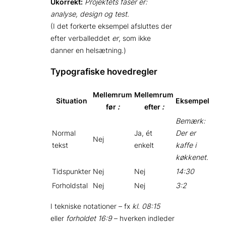
Ukorrekt:
Projektets faser er:
analyse, design og test.
(I det forkerte eksempel afsluttes der
efter verballeddet
er
, som ikke
danner en helsætning.)
Typografiske hovedregler
Mellemrum
Mellemrum
Situation
Eksempel
før
:
efter
:
Bemærk:
Normal
Ja, ét
Der er
Nej
tekst
enkelt
kaffe i
køkkenet.
Tidspunkter
Nej
Nej
14:30
Forholdstal
Nej
Nej
3:2
I tekniske notationer – fx
kl. 08:15
eller
forholdet 16:9
– hverken indleder