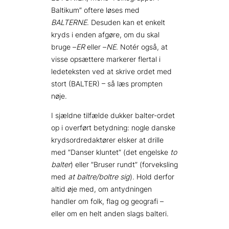
Baltikum” oftere løses med
BALTERNE
. Desuden kan et enkelt
kryds i enden afgøre, om du skal
bruge –
ER
eller –
NE
. Notér også, at
visse opsættere markerer flertal i
ledeteksten ved at skrive ordet med
stort (BALTER) – så læs prompten
nøje.
I sjældne tilfælde dukker balter-ordet
op i overført betydning: nogle danske
krydsordredaktører elsker at drille
med ”Danser kluntet” (det engelske
to
balter
) eller ”Bruser rundt” (forveksling
med
at baltre/boltre sig
). Hold derfor
altid øje med, om antydningen
handler om folk, flag og geografi –
eller om en helt anden slags balteri.