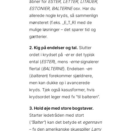
åbner for
ESTER, LETTER, LITAUER,
ESTONIER, BALTERNE
osv. Har du
allerede nogle kryds, så sammenlign
mønsteret (f.eks. _E_T_R) med de
mulige løsninger – det sparer tid og
gætterier.
2. Kig på endelser og tal.
Slutter
ordet i krydset på
-er
er det typisk
ental (
ESTER
), mens
-erne
signalerer
flertal (
BALTERNE
). Endelsen
-en
(
balteren
) forekommer sjældnere,
men kan dukke op i avancerede
kryds. Tjek også kasus­former, hvis
krydsordet leger med fx “til balteren”.
3. Hold øje med store bogstaver.
Starter ledetråden med stort
(
“Balter”
) kan det betyde et
egennavn
– fx den amerikanske skuespiller
Larry