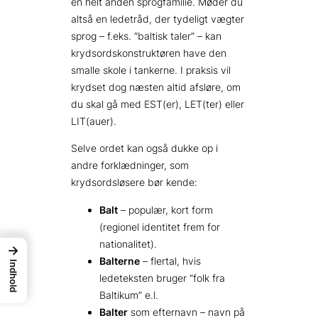
en helt anden sprogfamilie. Møder du
altså en ledetråd, der tydeligt vægter
sprog – f.eks. “baltisk taler” – kan
krydsordskonstruktøren have den
smalle skole i tankerne. I praksis vil
krydset dog næsten altid afsløre, om
du skal gå med EST(er), LET(ter) eller
LIT(auer).
Selve ordet kan også dukke op i
andre forklædninger, som
krydsordsløsere bør kende:
Balt
– populær, kort form
(regionel identitet frem for
nationalitet).
→
Balterne
– flertal, hvis
Indhold
ledeteksten bruger “folk fra
Baltikum” e.l.
Balter
som efternavn – navn på