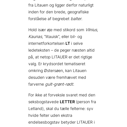
fra Litauen og ligger derfor naturligt
inden for den brede, geografiske
forståelse af begrebet
balter
.
Hold især øje med stikord som
Vilnius
,
Kaunas
, “litauisk”, eller bil- og
internetforkortelsen
LT
i selve
ledeteksten – de peger næsten altid
på, at netop LITAUER er det rigtige
valg. Er krydsordet tematiseret
omkring Østersøen, kan Litauen
desuden være fremhævet med
farverne
gult-grønt-rødt
.
For ikke at forveksle svaret med den
seksbogstavede
LETTER
(person fra
Letland), skal du tælle felterne: syv
hvide felter uden ekstra
endelsesbogstav betyder LITAUER i