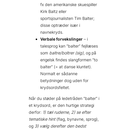
fx den amerikanske skuespiller
Kirk Baltz eller
sportsjournalisten Tim Balter;
disse optræder især i
navnekryds.
Verbale forvekslinger
– i
talesprog kan “balter” fejllæses
som
baltre/boltrer (sig)
, og på
engelsk findes slangformen “to
balter” (= at danse kluntet).
Normalt er sådanne
betydninger dog uden for
krydsordsfeltet.
Når du støder på ledetråden “balter” i
et krydsord, er den hurtige strategi
derfor:
1) tæl ruderne
,
2) se efter
tematiske hint
(flag, bynavne, sprog),
og
3) vælg derefter den bedst