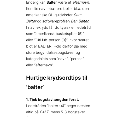
Endelig kan
Balter
være et
efternavn
.
Kendte navnebærere tæller bl.a. den
amerikanske OL-guldvinder
Sam
Balter
og softwareprofilen
Ben Balter
.
I navnekryds får du typisk en ledetråd
som “amerikansk basketspiller (5)”
eller “GitHub-person (3)”, hvor svaret
blot er BALTER. Hold derfor øje med
store begyndelsesbogstaver og
kategorihints som “navn”, “person”
eller “efternavn”.
Hurtige krydsordtips til
‘balter’
1. Tjek bogstavlængden først.
Ledetråden “balter (4)” peger næsten
altid på
BALT
, mens 5-8 bogstaver