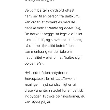
Selvom
balter
i krydsord oftest
henviser til en person fra Baltikum,
kan ordet let forveksles med de
danske verber
baltre
og
boltre (sig)
.
De betyder begge “at lege vildt eller
tumle rundt”, og staves næsten ens,
så dobbelttjek altid ledetrådens
sammenhæng (er der tale om
nationalitet – eller om at “baltre sig i
bølgerne”?).
Hvis ledetråden antyder en
bevægelse
eller et
vandtema
, er
løsningen højst sandsynligt en af
disse varianter i stedet for en baltisk
indbygger. Typiske bøjningsformer, du
kan støde på, er: