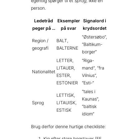
egentlig spørger til et
sprog
, ikke en
person.
Ledetråd
Eksempler
Signalord i
peger på …
på svar
krydsordet
“Østersøbo”,
Region /
BALT,
“Baltikum-
geografi
BALTERNE
borger”
LETTER,
“Riga-
LITAUER,
mand”, “fra
Nationalitet
ESTER,
Vilnius”,
ESTONIER
“Esti-”
“tales i
LETTISK,
Kaunas”,
Sprog
LITAUISK,
“baltisk
ESTISK
idiom”
Brug derfor denne hurtige checkliste:
Kig efter store bogstaver (EE,