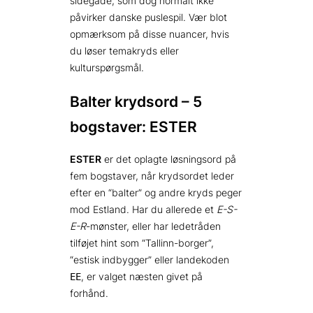
sidegade, som dog normalt ikke
påvirker danske puslespil. Vær blot
opmærksom på disse nuancer, hvis
du løser temakryds eller
kulturspørgsmål.
Balter krydsord – 5
bogstaver: ESTER
ESTER
er det oplagte løsningsord på
fem bogstaver, når kryds­ordet leder
efter en “balter” og andre kryds peger
mod Estland. Har du allerede et
E-S-
E-R
-mønster, eller har ledetråden
tilføjet hint som “Tallinn-borger”,
“estisk indbygger” eller landekoden
, er valget næsten givet på
EE
forhånd.