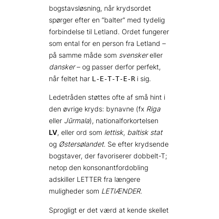
bogstavsløsning, når krydsordet
spørger efter en “balter” med tydelig
forbindelse til Letland. Ordet fungerer
som ental for en person fra Letland –
på samme måde som
svensker
eller
dansker
– og passer derfor perfekt,
når feltet har
i sig.
L-E-T-T-E-R
Ledetråden støttes ofte af små hint i
den øvrige kryds: bynavne (fx
Riga
eller
Jūrmala
), nationalforkortelsen
LV
, eller ord som
lettisk
,
baltisk stat
og
Østersølandet
. Se efter krydsende
bogstaver, der favoriserer dobbelt-T;
netop den konsonantfordobling
adskiller LETTER fra længere
muligheder som
LETlÆNDER
.
Sprogligt er det værd at kende skellet