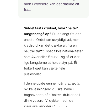
men i krydsord kan det dække alt
fra…
Siddet fast i krydset, hvor “balter”
nægter at gå op?
Du er langt fra den
eneste. Ordet ser uskyldigt ud, men i
krydsord kan det dække alt fra en
neutral
balt
til specifikke nationaliteter
som
letter
eller
litauer
– og så er der
lige længderne at holde styr på. Ét
forkert gæt kan vælte hele
puslespillet.
I denne guide gennemgår vi
præcis
,
hvilke løsningsord du skal have i
baghovedet, når “balter” dukker op i
din krydsord. Vi dykker ned i de
klassiske længder (4, 5, 6, 7