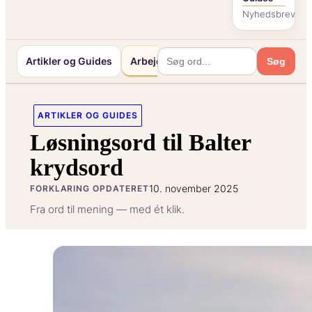
Nyhedsbrev
Artikler og Guides
Arbejde og Karriereliv
Mennesker o
Søg
ARTIKLER OG GUIDES
Løsningsord til Balter
krydsord
10. november 2025
FORKLARING OPDATERET
Fra ord til mening — med ét klik.