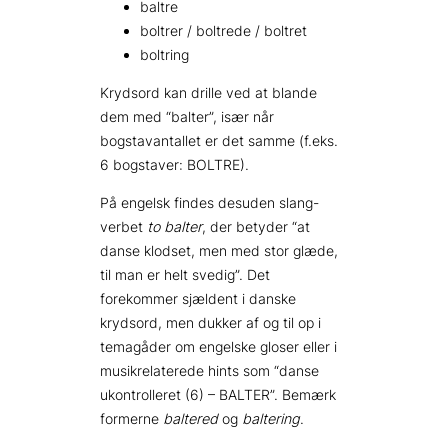
baltre
boltrer / boltrede / boltret
boltring
Krydsord kan drille ved at blande
dem med “balter”, især når
bogstavantallet er det samme (f.eks.
6 bogstaver: BOLTRE).
På engelsk findes desuden slang-
verbet
to balter
, der betyder “at
danse klodset, men med stor glæde,
til man er helt svedig”. Det
forekommer sjældent i danske
krydsord, men dukker af og til op i
temagåder om engelske gloser eller i
musikrelaterede hints som “danse
ukontrolleret (6) – BALTER”. Bemærk
formerne
baltered
og
baltering
.