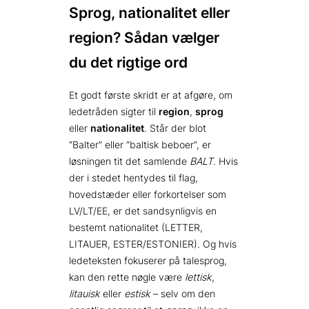
Sprog, nationalitet eller
region? Sådan vælger
du det rigtige ord
Et godt første skridt er at afgøre, om
ledetråden sigter til
region
,
sprog
eller
nationalitet
. Står der blot
“Balter” eller “baltisk beboer”, er
løsningen tit det samlende
BALT
. Hvis
der i stedet hentydes til flag,
hovedstæder eller forkortelser som
LV/LT/EE, er det sandsynligvis en
bestemt nationalitet (LETTER,
LITAUER, ESTER/ESTONIER). Og hvis
ledeteksten fokuserer på talesprog,
kan den rette nøgle være
lettisk
,
litauisk
eller
estisk
– selv om den