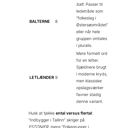
balt
. Passer til
ledetråde som
”folkeslag i
BALTERNE
8
Østersøområdet”
eller når hele
gruppen omtales
i pluralis.
Mere formelt ord
for en letter.
Sjældnere brugt
i moderne kryds,
LETLÆNDER
9
men klassiske
opslagsværker
favner stadig
denne variant.
Husk at tjekke
ental versus flertal
:
”Indbygger i Tallinn” skriger på
ESTONIER
, mens ”Folkegrupper i