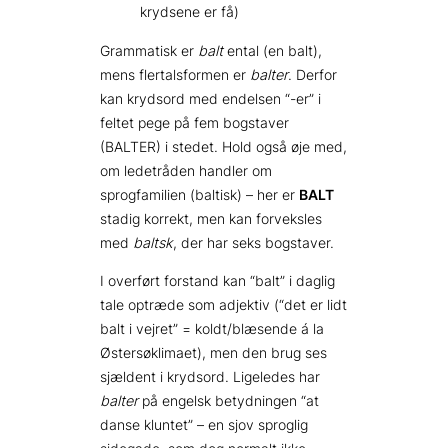
krydsene er få)
Grammatisk er
balt
ental (en balt),
mens flertalsformen er
balter
. Derfor
kan krydsord med endelsen “-er” i
feltet pege på fem bogstaver
(BALTER) i stedet. Hold også øje med,
om ledetråden handler om
sprogfamilien (baltisk) – her er
BALT
stadig korrekt, men kan forveksles
med
baltsk
, der har seks bogstaver.
I overført forstand kan “balt” i daglig
tale optræde som adjektiv (“det er lidt
balt i vejret” = koldt/blæsende á la
Østersøklimaet), men den brug ses
sjældent i krydsord. Ligeledes har
balter
på engelsk betydningen “at
danse kluntet” – en sjov sproglig