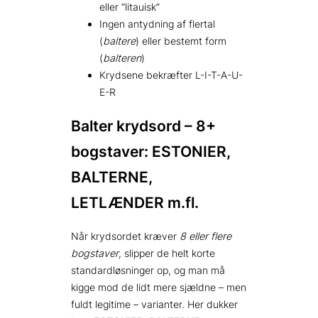
eller “litauisk”
Ingen antydning af flertal
(
baltere
) eller bestemt form
(
balteren
)
Krydsene bekræfter L-I-T-A-U-
E-R
Balter krydsord – 8+
bogstaver: ESTONIER,
BALTERNE,
LETLÆNDER m.fl.
Når krydsordet kræver
8 eller flere
bogstaver
, slipper de helt korte
standardløsninger op, og man må
kigge mod de lidt mere sjældne – men
fuldt legitime – varianter. Her dukker