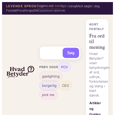
Spring
Dagens ord:
ironi
LEVENDE SPROG
Nyt i slang
Mest søgte i dag
Forside
Privatlivspolitik
Opdateret løbende
til
indhold
KORT
FORTALT
Fra ord
til
mening
Søg
Hvad
Betyder?
viser
POV
PRØV OGSÅ
betydningen
af ord,
gaslighting
udtryk,
forkortelser
borgerlig
CEO
og slang i
klart
pick me
dansk.
Artikler
og
Guides