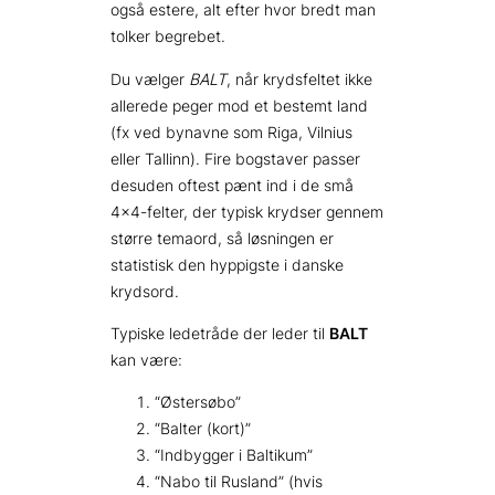
også estere, alt efter hvor bredt man
tolker begrebet.
Du vælger
BALT
, når krydsfeltet ikke
allerede peger mod et bestemt land
(fx ved bynavne som Riga, Vilnius
eller Tallinn). Fire bogstaver passer
desuden oftest pænt ind i de små
4×4-felter, der typisk krydser gennem
større temaord, så løsningen er
statistisk den hyppigste i danske
krydsord.
Typiske ledetråde der leder til
BALT
kan være:
“Østersøbo”
“Balter (kort)”
“Indbygger i Baltikum”
“Nabo til Rusland” (hvis