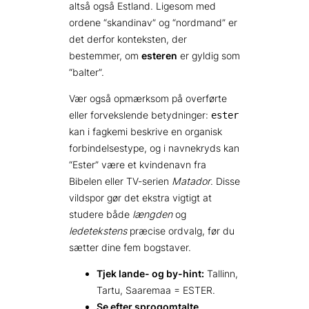
altså også Estland. Ligesom med
ordene “skandinav” og “nordmand” er
det derfor konteksten, der
bestemmer, om
esteren
er gyldig som
“balter”.
Vær også opmærksom på overførte
eller forvekslende betydninger:
ester
kan i fagkemi beskrive en organisk
forbindelsestype, og i navnekryds kan
“Ester” være et kvindenavn fra
Bibelen eller TV-serien
Matador
. Disse
vildspor gør det ekstra vigtigt at
studere både
længden
og
ledetekstens
præcise ordvalg, før du
sætter dine fem bogstaver.
Tjek lande- og by-hint:
Tallinn,
Tartu, Saaremaa = ESTER.
Se efter sprogomtalte