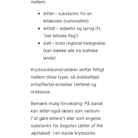
mellem:
letter
– substantiv for en
letlænder (nationalitet)
lettisk
– adjektiv og sprog (fx
“det lettiske flag”)
balt
– bred regional betegnelse
(kan dække alle tre baltiske
lande)
Krydsordskonstruktører skifter flittigt
mellem disse typer, så dobbelttjek
ental/flertal-endelser (
lettere
) og
ordklasse.
Bemærk mulig forveksling: På dansk
kan
letter
også læses som verbum
(“at gøre lettere”) eller som engelsk
substantiv for
bogstav
(
letter of the
alphabet
). I en dansk krydsords­