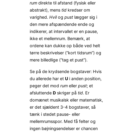
rum
direkte til afstand (fysisk eller
abstrakt), mens
tid
kredser om
varighed.
Hvil
og
pust
lægger sig i
den mere afspændende ende og
indikerer, at intervallet er en pause,
ikke et mellemrum. Bemærk, at
ordene kan dukke op både ved helt
tørre beskrivelser (“kort tidsrum”) og
mere billedlige (“tag et pust”).
Se på de krydsende bogstaver: Hvis
du allerede har et
U
i anden position,
peger det mod
rum
eller
pust
; et
afsluttende
D
skriger på
tid
. Er
domænet musikalsk eller matematisk,
er det sjældent 3-4 bogstaver, så
tænk i stedet pause- eller
mellemrumsspor. Med få felter og
ingen bøjningsendelser er chancen