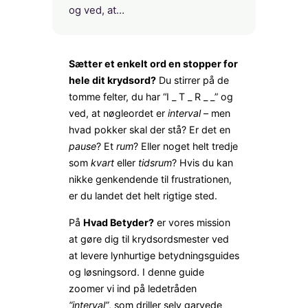
og ved, at…
Sætter et enkelt ord en stopper for
hele dit krydsord?
Du stirrer på de
tomme felter, du har “I _ T _ R _ _” og
ved, at nøgleordet er
interval
– men
hvad pokker skal der stå? Er det en
pause
? Et
rum
? Eller noget helt tredje
som
kvart
eller
tidsrum
? Hvis du kan
nikke genkendende til frustrationen,
er du landet det helt rigtige sted.
På
Hvad Betyder?
er vores mission
at gøre dig til krydsordsmester ved
at levere lynhurtige betydningsguides
og løsningsord. I denne guide
zoomer vi ind på ledetråden
“interval”
, som driller selv garvede