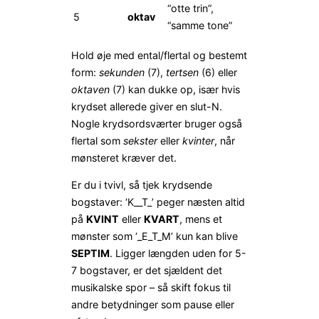
“otte trin”,
5
oktav
“samme tone”
Hold øje med ental/flertal og bestemt
form:
sekunden
(7),
tertsen
(6) eller
oktaven
(7) kan dukke op, især hvis
krydset allerede giver en slut-N.
Nogle krydsordsværter bruger også
flertal som
sekster
eller
kvinter
, når
mønsteret kræver det.
Er du i tvivl, så tjek krydsende
bogstaver: ‘K__T_’ peger næsten altid
på
KVINT
eller
KVART
, mens et
mønster som ‘_E_T_M’ kun kan blive
SEPTIM
. Ligger længden uden for 5-
7 bogstaver, er det sjældent det
musikalske spor – så skift fokus til
andre betydninger som pause eller