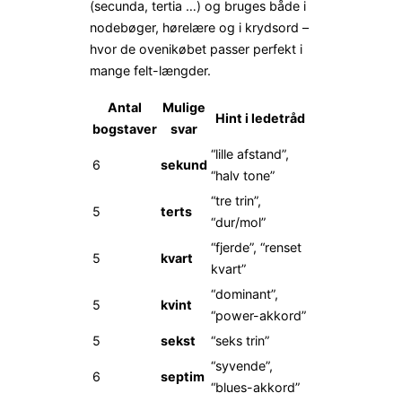
(secunda, tertia …) og bruges både i
nodebøger, hørelære og i krydsord –
hvor de ovenikøbet passer perfekt i
mange felt-længder.
Antal
Mulige
Hint i ledetråd
bogstaver
svar
“lille afstand”,
6
sekund
“halv tone”
“tre trin”,
5
terts
“dur/mol”
“fjerde”, “renset
5
kvart
kvart”
“dominant”,
5
kvint
“power-akkord”
5
sekst
“seks trin”
“syvende”,
6
septim
“blues-akkord”