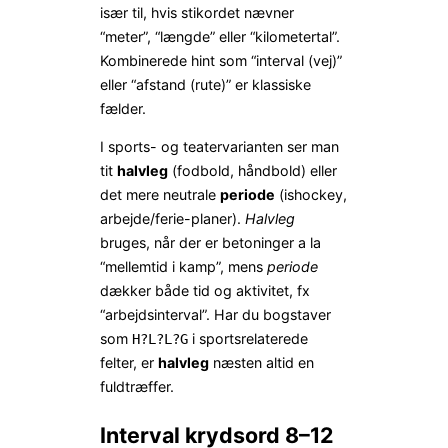
især til, hvis stikordet nævner
“meter”, “længde” eller “kilometertal”.
Kombinerede hint som “interval (vej)”
eller “afstand (rute)” er klassiske
fælder.
I sports- og teatervarianten ser man
tit
halvleg
(fodbold, håndbold) eller
det mere neutrale
periode
(ishockey,
arbejde/ferie-planer).
Halvleg
bruges, når der er betoninger a la
“mellemtid i kamp”, mens
periode
dækker både tid og aktivitet, fx
“arbejds­­interval”. Har du bogstaver
som
i sportsrelaterede
H?L?L?G
felter, er
halvleg
næsten altid en
fuldtræffer.
Interval krydsord 8–12