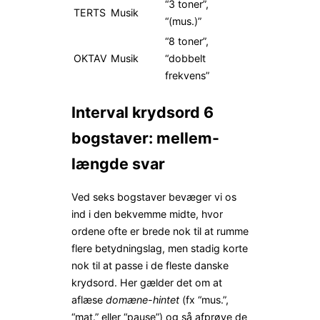
“3 toner”,
TERTS
Musik
“(mus.)”
“8 toner”,
OKTAV
Musik
“dobbelt
frekvens”
Interval krydsord 6
bogstaver: mellem-
længde svar
Ved seks bogstaver bevæger vi os
ind i den bekvemme midte, hvor
ordene ofte er brede nok til at rumme
flere betydningslag, men stadig korte
nok til at passe i de fleste danske
krydsord. Her gælder det om at
aflæse
domæne-hintet
(fx “mus.”,
“mat.” eller “pause”) og så afprøve de