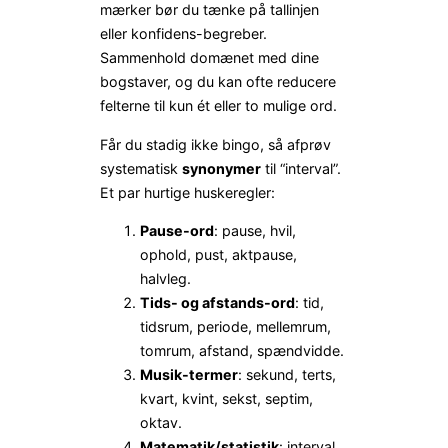
mærker bør du tænke på tallinjen
eller konfidens-begreber.
Sammenhold domænet med dine
bogstaver, og du kan ofte reducere
felterne til kun ét eller to mulige ord.
Får du stadig ikke bingo, så afprøv
systematisk
synonymer
til “interval”.
Et par hurtige huskeregler:
Pause-ord
: pause, hvil,
ophold, pust, aktpause,
halvleg.
Tids- og afstands-ord
: tid,
tidsrum, periode, mellemrum,
tomrum, afstand, spændvidde.
Musik-termer
: sekund, terts,
kvart, kvint, sekst, septim,
oktav.
Matematik/statistik
: interval,