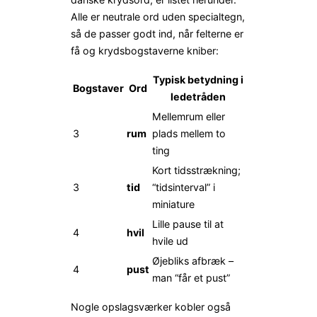
Alle er neutrale ord uden specialtegn,
så de passer godt ind, når felterne er
få og krydsbogstaverne kniber:
Typisk betydning i
Bogstaver
Ord
ledetråden
Mellemrum eller
3
rum
plads mellem to
ting
Kort tids­strækning;
3
tid
“tidsinterval” i
miniature
Lille pause til at
4
hvil
hvile ud
Øjebliks afbræk –
4
pust
man “får et pust”
Nogle opslagsværker kobler også