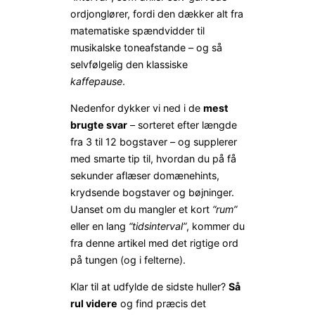
ordjonglører, fordi den dækker alt fra
matematiske spændvidder til
musikalske toneafstande – og så
selvfølgelig den klassiske
kaffepause
.
Nedenfor dykker vi ned i de
mest
brugte svar
– sorteret efter længde
fra 3 til 12 bogstaver – og supplerer
med smarte tip til, hvordan du på få
sekunder aflæser domænehints,
krydsende bogstaver og bøjninger.
Uanset om du mangler et kort
“rum”
eller en lang
“tidsinterval”
, kommer du
fra denne artikel med det rigtige ord
på tungen (og i felterne).
Klar til at udfylde de sidste huller?
Så
rul videre
og find præcis det