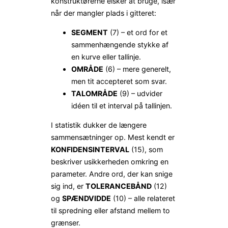
konstruktørerne elsker at bruge, især
når der mangler plads i gitteret:
SEGMENT
(7) – et ord for et
sammenhængende stykke af
en kurve eller tallinje.
OMRÅDE
(6) – mere generelt,
men tit accepteret som svar.
TALOMRÅDE
(9) – udvider
idéen til et interval på tallinjen.
I statistik dukker de længere
sammensætninger op. Mest kendt er
KONFIDENSINTERVAL
(15), som
beskriver usikkerheden omkring en
parameter. Andre ord, der kan snige
sig ind, er
TOLERANCEBÅND
(12)
og
SPÆNDVIDDE
(10) – alle relateret
til spredning eller afstand mellem to
grænser.