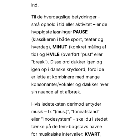
ind.
Til de hverdagslige betydninger –
små ophold i tid eller aktivitet – er de
hyppigste løsninger
PAUSE
(klassikeren i både sport, teater og
hverdag),
MINUT
(konkret måling af
tid) og
HVILE
(overført “pust” eller
“break”). Disse ord dukker igen og
igen op i danske krydsord, fordi de
er lette at kombinere med mange
konsonanter/vokaler og dækker hver
sin nuance af et afbræk.
Hvis lede­teksten derimod antyder
musik – fx “(mus.)”, “toneafstand”
eller “i node­system” – skal du i stedet
tænke på de fem-bogstavs navne
for musikalske intervaller:
KVART
,