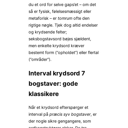
du et ord for selve gaps’et – om det
så er fysisk, følelsesmæssigt eller
metaforisk – er
tomrum
ofte den
rigtige nøgle. Tjek dog altid endelser
og krydsende felter;
seksbogstavsord bøjes sjældent,
men enkelte krydsord kræver
bestemt form (“opholdet”) eller flertal
(“områder”).
Interval krydsord 7
bogstaver: gode
klassikere
Når et krydsord efterspørger et
interval på
præcis syv bogstaver
, er
der nogle sikre gengangere, som
ordkonstruktører elsker. De tre