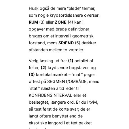
Husk også de mere “bløde” termer,
som nogle krydsordsløsnere overser:
RUM
(3) eller
ZONE
(4) kan i
opgaver med brede definitioner
bruges om et interval i geometrisk
forstand, mens
SPÆND
(5) dækker
afstanden mellem to værdier.
Vælg løsning ud fra:
(1)
antallet af
felter,
(2)
krydsende bogstaver, og
(3)
kontekstmærket – “mat.” peger
oftest på SEGMENT/OMRÅDE, mens
“stat.” næsten altid leder til
KONFIDENSINTERVAL eller et
beslægtet, længere ord. Er du i tvivl,
så test først de korte svar; de er
langt oftere benyttet end de
eksotiske langord i et tæt pakket