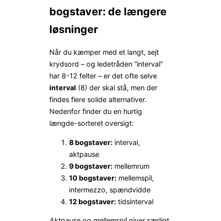
bogstaver: de længere
løsninger
Når du kæmper med et langt, sejt
krydsord – og ledetråden “interval”
har 8-12 felter – er det ofte selve
interval
(8) der skal stå, men der
findes flere solide alternativer.
Nedenfor finder du en hurtig
længde-sorteret oversigt:
8 bogstaver:
interval,
aktpause
9 bogstaver:
mellemrum
10 bogstaver:
mellemspil,
intermezzo, spændvidde
12 bogstaver:
tidsinterval
Aktpause
og
mellemspil
giver særligt