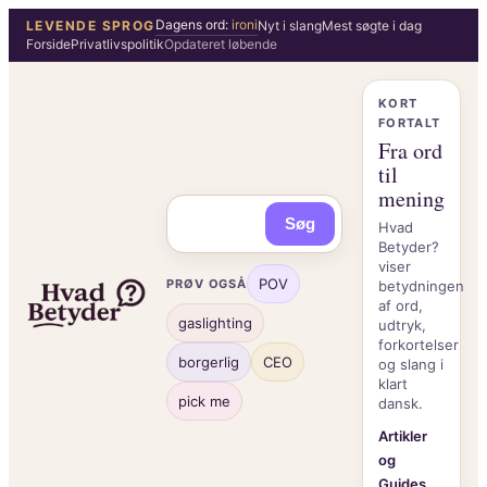
Spring
Dagens ord:
ironi
LEVENDE SPROG
Nyt i slang
Mest søgte i dag
Forside
Privatlivspolitik
Opdateret løbende
til
indhold
KORT
FORTALT
Fra ord
til
mening
Søg
Hvad
Betyder?
viser
POV
PRØV OGSÅ
betydningen
af ord,
gaslighting
udtryk,
forkortelser
borgerlig
CEO
og slang i
klart
pick me
dansk.
Artikler
og
Guides