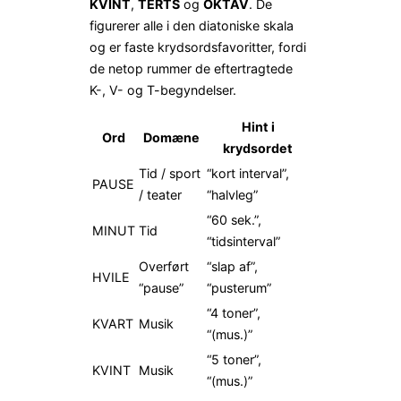
KVINT
,
TERTS
og
OKTAV
. De
figurerer alle i den diatoniske skala
og er faste krydsordsfavoritter, fordi
de netop rummer de eftertragtede
K-, V- og T-begyndelser.
Hint i
Ord
Domæne
krydsordet
Tid / sport
“kort interval”,
PAUSE
/ teater
“halvleg”
“60 sek.”,
MINUT
Tid
“tidsinterval”
Overført
“slap af”,
HVILE
“pause”
“pusterum”
“4 toner”,
KVART
Musik
“(mus.)”
“5 toner”,
KVINT
Musik
“(mus.)”