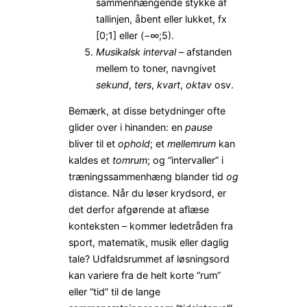
sammenhængende stykke af
tallinjen, åbent eller lukket, fx
[0;1] eller (−∞;5).
Musikalsk interval
– afstanden
mellem to toner, navngivet
sekund
,
ters
,
kvart
,
oktav
osv.
Bemærk, at disse betydninger ofte
glider over i hinanden: en
pause
bliver til et
ophold
; et
mellemrum
kan
kaldes et
tomrum
; og “intervaller” i
træningssammenhæng blander tid
og
distance. Når du løser krydsord, er
det derfor afgørende at aflæse
konteksten – kommer ledetråden fra
sport, matematik, musik eller daglig
tale? Udfaldsrummet af løsningsord
kan variere fra de helt korte “rum”
eller “tid” til de lange