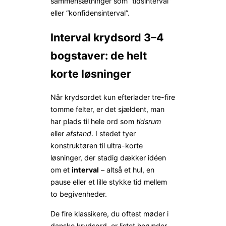
sammensætninger som “tidsinterval”
eller “konfidensinterval”.
Interval krydsord 3–4
bogstaver: de helt
korte løsninger
Når krydsordet kun efterlader tre-fire
tomme felter, er det sjældent, man
har plads til hele ord som
tidsrum
eller
afstand
. I stedet tyer
konstruktøren til ultra-korte
løsninger, der stadig dækker idéen
om et
interval
– altså et hul, en
pause eller et lille stykke tid mellem
to begivenheder.
De fire klassikere, du oftest møder i
danske krydsord, er listet herunder.