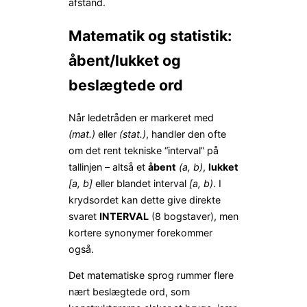
afstand.
Matematik og statistik:
åbent/lukket og
beslægtede ord
Når ledetråden er markeret med
(mat.)
eller
(stat.)
, handler den ofte
om det rent tekniske “interval” på
tallinjen – altså et
åbent
(a, b)
,
lukket
[a, b]
eller blandet interval
[a, b)
. I
krydsordet kan dette give direkte
svaret
INTERVAL
(8 bogstaver), men
kortere synonymer forekommer
også.
Det matematiske sprog rummer flere
nært beslægtede ord, som