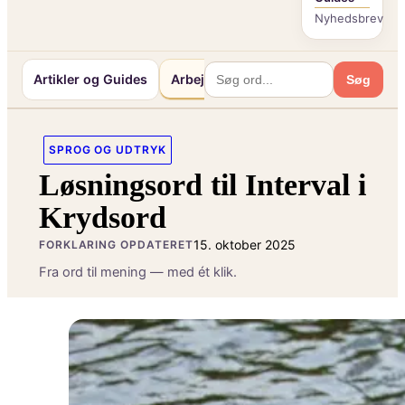
Nyhedsbrev
Artikler og Guides
Arbejde og Karriereliv
Mennesker 
Søg
SPROG OG UDTRYK
Løsningsord til Interval i
Krydsord
15. oktober 2025
FORKLARING OPDATERET
Fra ord til mening — med ét klik.