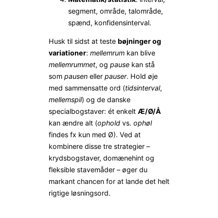
segment, område, talområde,
spænd, konfidensinterval.
Husk til sidst at teste
bøjninger og
variationer
:
mellemrum
kan blive
mellemrummet
, og
pause
kan stå
som
pausen
eller
pauser
. Hold øje
med sammensatte ord (
tidsinterval
,
mellemspil
) og de danske
specialbogstaver: ét enkelt
Æ/Ø/Å
kan ændre alt (
ophold
vs.
ophøl
findes fx kun med Ø). Ved at
kombinere disse tre strategier –
krydsbogstaver, domænehint og
fleksible stavemåder – øger du
markant chancen for at lande det helt
rigtige løsningsord.