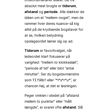
absolut mest brugte er
tidsrum
,
afstand
og
periode
. Alle dækker de
idéen om et “mellem-noget”, men de
rammer hver deres nuance-så kig
altid på de krydsende bogstaver for
at se, hvilken betydning
opslagsordet læner sig op ad.
Tidsrum
er favoritvalget, når
ledeordet klart fokuserer på
varighed
: “mellem to klokkeslæt”,
“periode af tid” eller blot “antal
minutter”. Ser du bogstavmønstre
som
eller “*i*s*r*u*”, er
TI?SRU?
chancen høj, at det er løsningen.
Peger vinklen i stedet på “afstand
mellem to punkter” eller “målt
længde”, er svaret ofte
afstand
. Slå