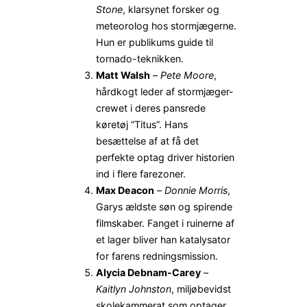
Stone
, klarsynet forsker og
meteorolog hos stormjægerne.
Hun er publikums guide til
tornado-teknikken.
Matt Walsh
–
Pete Moore
,
hårdkogt leder af stormjæger-
crewet i deres pansrede
køretøj “Titus”. Hans
besættelse af at få det
perfekte optag driver historien
ind i flere farezoner.
Max Deacon
–
Donnie Morris
,
Garys ældste søn og spirende
filmskaber. Fanget i ruinerne af
et lager bliver han katalysator
for farens redningsmission.
Alycia Debnam-Carey
–
Kaitlyn Johnston
, miljøbevidst
skolekammerat som optager