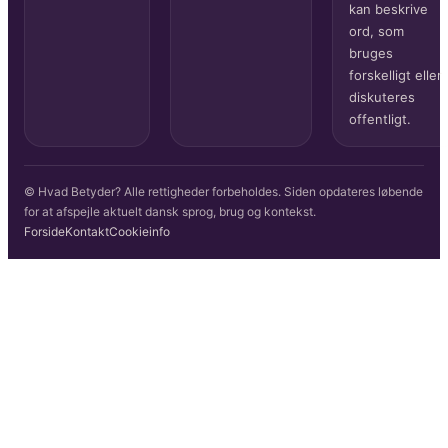
kan beskrive
ord, som
bruges
forskelligt eller
diskuteres
offentligt.
© Hvad Betyder? Alle rettigheder forbeholdes. Siden opdateres løbende
for at afspejle aktuelt dansk sprog, brug og kontekst.
Forside
Kontakt
Cookieinfo