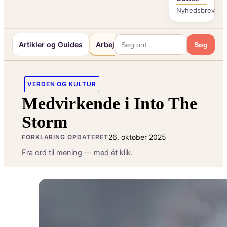
Nyhedsbrev
Artikler og Guides
Arbejde og Karriereliv
Mennesker 
Søg
VERDEN OG KULTUR
Medvirkende i Into The
Storm
26. oktober 2025
FORKLARING OPDATERET
Fra ord til mening — med ét klik.