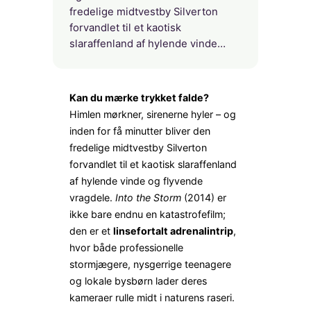
fredelige midt­vest­by Silverton
forvandlet til et kaotisk
slaraffenland af hylende vinde…
Kan du mærke trykket falde?
Himlen mørkner, sirenerne hyler – og
inden for få minutter bliver den
fredelige midt­vest­by Silverton
forvandlet til et kaotisk slaraffenland
af hylende vinde og flyvende
vragdele.
Into the Storm
(2014) er
ikke bare endnu en katastrofefilm;
den er et
linsefortalt adrenalintrip
,
hvor både professionelle
stormjægere, nysgerrige teenagere
og lokale bysbørn lader deres
kameraer rulle midt i naturens raseri.