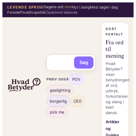
Spring
Dagens ord:
ironi
LEVENDE SPROG
Nyt i slang
Mest søgte i dag
Forside
Privatlivspolitik
Opdateret løbende
til
indhold
KORT
FORTALT
Fra ord
til
mening
Søg
Hvad
Betyder?
viser
POV
PRØV OGSÅ
betydningen
af ord,
gaslighting
udtryk,
forkortelser
borgerlig
CEO
og slang i
klart
pick me
dansk.
Artikler
og
Guides