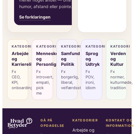
humor, afstand eller pointe.
Se forklaringen
KATEGORI
KATEGORI
KATEGORI
KATEGORI
KATEGORI
Arbejde
Mennesker
Samfund
Sprog
Verden
og
og
og
og
og
Karriereliv
Personlighed
Politik
Udtryk
Kultur
Fx
Fx
Fx
Fx
Fx
CEO,
introvert,
borgerlig,
POV,
normer,
KPI,
empati,
liberal,
ironi,
kulturmøde,
onboarding
pick
velfærdsstat
idiom
tradition
me
GÅ PÅ
KATEGORIER
KONTAKT OG
OPDAGELSE
INFORMATION
Arbejde og