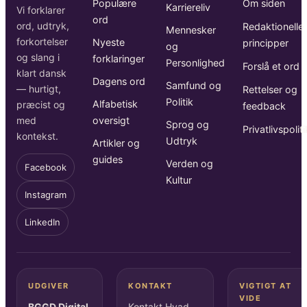
Populære
Om siden
Karriereliv
Vi forklarer
ord
ord, udtryk,
Redaktionelle
Mennesker
forkortelser
Nyeste
principper
og
og slang i
forklaringer
Personlighed
Forslå et ord
klart dansk
Dagens ord
Samfund og
— hurtigt,
Rettelser og
Politik
Alfabetisk
præcist og
feedback
oversigt
med
Sprog og
Privatlivspoliti
kontekst.
Udtryk
Artikler og
guides
Verden og
Facebook
Kultur
Instagram
LinkedIn
UDGIVER
KONTAKT
VIGTIGT AT
VIDE
BGGD Digital
Kontakt Hvad