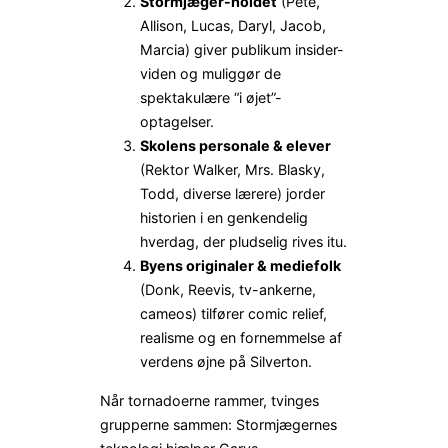
Stormjæger-holdet
(Pete,
Allison, Lucas, Daryl, Jacob,
Marcia) giver publikum insider-
viden og muliggør de
spektakulære “i øjet”-
optagelser.
Skolens personale & elever
(Rektor Walker, Mrs. Blasky,
Todd, diverse lærere) jorder
historien i en genkendelig
hverdag, der pludselig rives itu.
Byens originaler & mediefolk
(Donk, Reevis, tv-ankerne,
cameos) tilfører comic relief,
realisme og en fornemmelse af
verdens øjne på Silverton.
Når tornadoerne rammer, tvinges
grupperne sammen: Stormjægernes