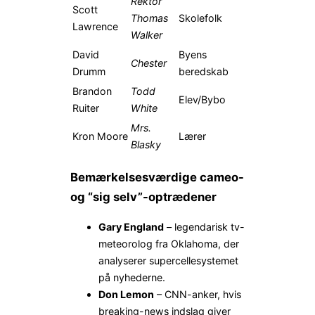
Rektor
Scott
Thomas
Skolefolk
Lawrence
Walker
David
Byens
Chester
Drumm
beredskab
Brandon
Todd
Elev/Bybo
Ruiter
White
Mrs.
Kron Moore
Lærer
Blasky
Bemærkelsesværdige cameo-
og “sig selv”-optrædener
Gary England
– legendarisk tv-
meteorolog fra Oklahoma, der
analyserer supercellesystemet
på nyhederne.
Don Lemon
– CNN-anker, hvis
breaking-news indslag giver