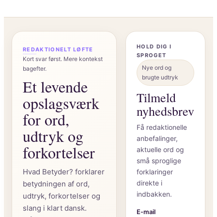
“
HOLD DIG I
REDAKTIONELT LØFTE
SPROGET
Kort svar først. Mere kontekst
Nye ord og
bagefter.
brugte udtryk
Et levende
Tilmeld
opslagsværk
nyhedsbrev
for ord,
Få redaktionelle
udtryk og
anbefalinger,
forkortelser
aktuelle ord og
små sproglige
Hvad Betyder? forklarer
forklaringer
direkte i
betydningen af ord,
indbakken.
udtryk, forkortelser og
slang i klart dansk.
E-mail