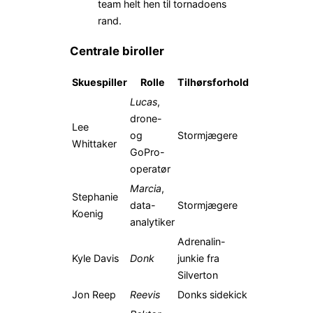
team helt hen til tornadoens
rand.
Centrale biroller
Skuespiller
Rolle
Tilhørsforhold
Lucas
,
drone-
Lee
og
Stormjægere
Whittaker
GoPro-
operatør
Marcia
,
Stephanie
data-
Stormjægere
Koenig
analytiker
Adrenalin-
Kyle Davis
Donk
junkie fra
Silverton
Jon Reep
Reevis
Donks sidekick