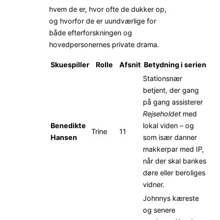
hvem de er, hvor ofte de dukker op,
og hvorfor de er uundværlige for
både efterforskningen og
hovedpersonernes private drama.
Skuespiller
Rolle
Afsnit
Betydning i serien
Stationsnær
betjent, der gang
på gang assisterer
Rejseholdet
med
Benedikte
lokal viden – og
Trine
11
Hansen
som især danner
makkerpar med IP,
når der skal bankes
døre eller beroliges
vidner.
Johnnys kæreste
og senere