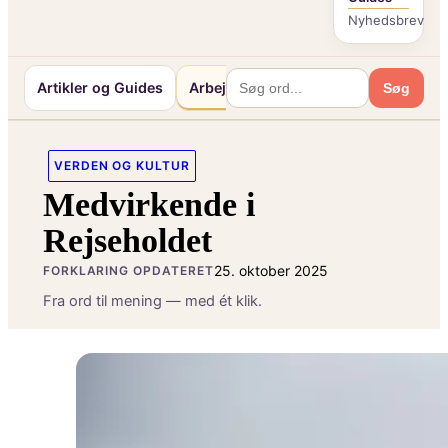
Nyhedsbrev
Artikler og Guides
Arbejde og Karriereliv
Mennesker 
Søg
VERDEN OG KULTUR
Medvirkende i
Rejseholdet
25. oktober 2025
FORKLARING OPDATERET
Fra ord til mening — med ét klik.