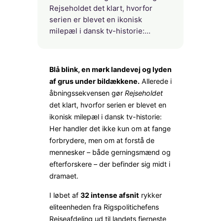
Rejseholdet det klart, hvorfor
serien er blevet en ikonisk
milepæl i dansk tv-historie:…
Blå blink, en mørk landevej og lyden
af grus under bildækkene.
Allerede i
åbningssekvensen gør
Rejseholdet
det klart, hvorfor serien er blevet en
ikonisk milepæl i dansk tv-historie:
Her handler det ikke kun om at fange
forbrydere, men om at forstå de
mennesker – både gerningsmænd og
efterforskere – der befinder sig midt i
dramaet.
I løbet af
32 intense afsnit
rykker
eliteenheden fra Rigspolitichefens
Rejseafdeling ud til landets fjerneste