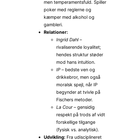
men temperamentsfuld. Spiller
poker med reglerne og
kæmper med alkohol og
gamble­ri.
Relationer:
Ingrid Dahl
–
rivaliserende loyalitet;
hendes struktur støder
mod hans intuition.
IP
– bedste ven og
drikkebror, men også
moralsk spejl, når IP
begynder at tvivle på
Fischers metoder.
La Cour
– gensidig
respekt på trods af vidt
forskellige tilgange
(fysisk vs. analytisk).
Udvikling:
Fra udisciplineret