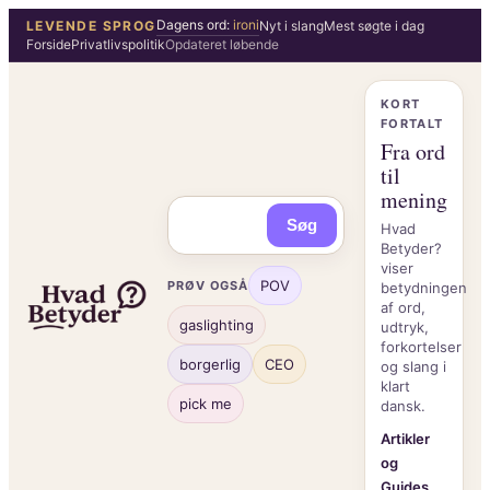
Spring
Dagens ord:
ironi
LEVENDE SPROG
Nyt i slang
Mest søgte i dag
Forside
Privatlivspolitik
Opdateret løbende
til
indhold
KORT
FORTALT
Fra ord
til
mening
Søg
Hvad
Betyder?
viser
POV
PRØV OGSÅ
betydningen
af ord,
gaslighting
udtryk,
forkortelser
borgerlig
CEO
og slang i
klart
pick me
dansk.
Artikler
og
Guides