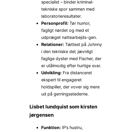
specialist – binder kriminal­
tekniske spor sammen med
laboratorie­resultater.
Personprofil:
Tør humor,
fagligt nørdet og med et
udpræget nattearbejds-gen.
Relationer:
Tættest på Johnny
i den tekniske del; jævnligt
faglige dyster med Fischer, der
er utålmodig efter hurtige svar.
Udvikling:
Fra distanceret
ekspert til engageret
holdspiller, der vover sig mere
ud på gerningsstederne.
Lisbet lundquist som kirsten
jørgensen
Funktion:
IP’s hustru,