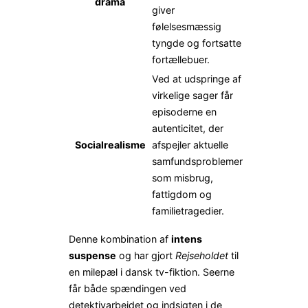
drama
giver
følelsesmæssig
tyngde og fortsatte
fortællebuer.
Ved at udspringe af
virkelige sager får
episoderne en
autenticitet, der
Socialrealisme
afspejler aktuelle
samfundsproblemer
som misbrug,
fattigdom og
familietragedier.
Denne kombination af
intens
suspense
og
har gjort
Rejseholdet
til
en milepæl i dansk tv-fiktion. Seerne
får både spændingen ved
detektivarbejdet og indsigten i de