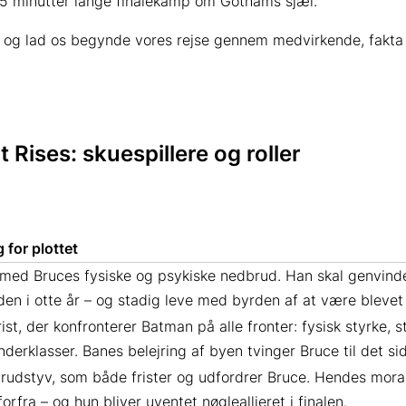
165 minutter lange finalekamp om Gothams sjæl.
– og lad os begynde vores rejse gennem medvirkende, fakta 
Rises: skuespillere og roller
 for plottet
 med Bruces fysiske og psykiske nedbrud. Han skal genvinde
den i otte år – og stadig leve med byrden af at være bleve
rist, der konfronterer Batman på alle fronter: fysisk styrke,
derklasser. Banes belejring af byen tvinger Bruce til det s
dbrudstyv, som både frister og udfordrer Bruce. Hendes mora
orfra – og hun bliver uventet nøgleallieret i finalen.