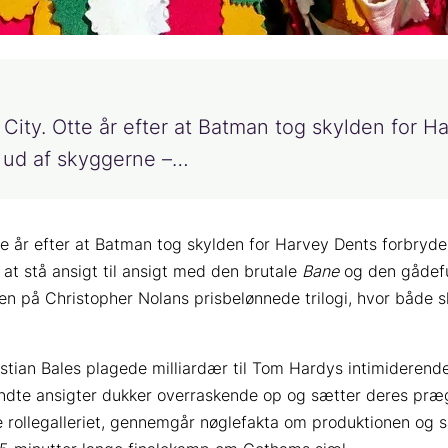
ity. Otte år efter at Batman tog skylden for Ha
 ud af skyggerne –…
e år efter at Batman tog skylden for Harvey Dents forbrydel
at stå ansigt til ansigt med den brutale
Bane
og den gådef
en på Christopher Nolans prisbelønnede trilogi, hvor både s
ian Bales plagede milliardær til Tom Hardys intimiderende t
ndte ansigter dukker overraskende op og sætter deres præ
 rollegalleriet, gennemgår nøglefakta om produktionen og sæ