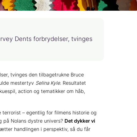
rvey Dents forbrydelser, tvinges
ser, tvinges den tilbagetrukne Bruce
ulde mestertyv
Selina Kyle
. Resultatet
kuespil, action og tematikker om håb,
errorist – egentlig for filmens historie og
g på Nolans dystre univers?
Det dykker vi
tter handlingen i perspektiv, så du får