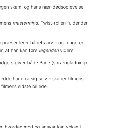
s egen skam, og hans nær-dødsoplevelse
ilmens
mastermind
. Twist-rollen fuldender
 repræsenterer håbets arv – og fungerer
r, at han kan føre
legenden
videre.
gadgets giver både Bane (sprængladning)
redde ham fra sig selv – skaber filmens
filmens sidste billede.
iser, hvordan mod og ansvar kan vokse i