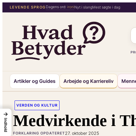
Spring
Dagens ord:
ironi
LEVENDE SPROG
Nyt i slang
Mest søgte i dag
til
indhold
PR
Artikler og Guides
Arbejde og Karriereliv
Menne
VERDEN OG KULTUR
→
Medvirkende i Th
Indhold
27. oktober 2025
FORKLARING OPDATERET