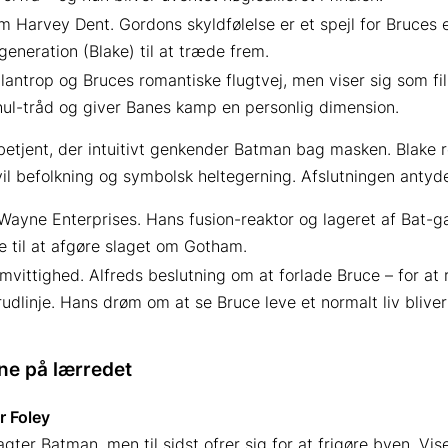
m Harvey Dent. Gordons skyldfølelse er et spejl for Bruce
eneration (Blake) til at træde frem.
ilantrop og Bruces romantiske flugtvej, men viser sig som f
Ghul-tråd og giver Banes kamp en personlig dimension.
tibetjent, der intuitivt genkender Batman bag masken. Blake
il befolkning og symbolsk heltegerning. Afslutningen antyde
Wayne Enterprises. Hans fusion-reaktor og lageret af Bat-
 til at afgøre slaget om Gotham.
vittighed. Alfreds beslutning om at forlade Bruce – for at 
dlinje. Hans drøm om at se Bruce leve et normalt liv bliver 
ne på lærredet
 Foley
agter Batman, men til sidst ofrer sig for at frigøre byen. V