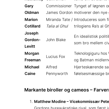
Gary
Commissioner
Tynget af løgnen o
Oldman
James Gordon
motiverer den nye g
Marion
Miranda Tate /
Introduceres som f
Cotillard
Talia al Ghul
trilogiens Ra’s al 
Joseph
En idealistisk poli
Gordon-
John Blake
som bro mellem civ
Levitt
Morgan
Teknologiguru hos 
Lucius Fox
Freeman
og Batman midlerne
Michael
Alfred
Hjerteskærende sam
Caine
Pennyworth
følelsesmæssige bru
Markante biroller og cameos – Farver
Matthew Modine – Vicekommissær Peter
Gordons bureaukratiske rival, som først j