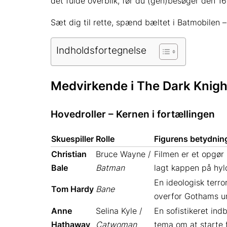
det fulde overblik, før du (gen)besøger den 
Sæt dig til rette, spænd bæltet i Batmobilen 
Indholdsfortegnelse
Medvirkende i The Dark Knight 
Hovedroller – Kernen i fortællingen
Skuespiller
Rolle
Figurens betydning
Christian
Bruce Wayne /
Filmen er et opgør
Bale
Batman
lagt kappen på hyl
En ideologisk terro
Tom Hardy
Bane
overfor Gothams un
Anne
Selina Kyle /
En sofistikeret in
Hathaway
Catwoman
tema om at starte f