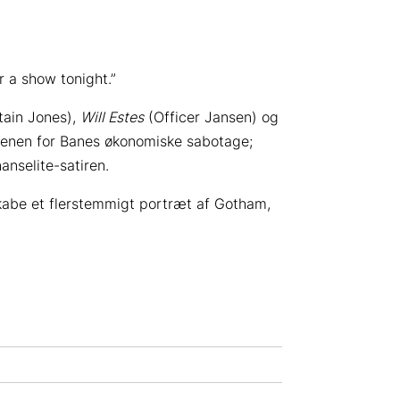
r a show tonight.”
ain Jones),
Will Estes
(Officer Jansen) og
enen for Banes økonomiske sabotage;
anselite-satiren.
kabe et flerstemmigt portræt af Gotham,