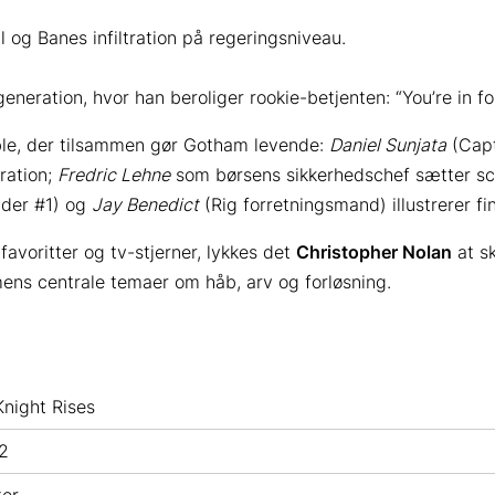
 og Banes infiltration på regeringsniveau.
neration, hvor han beroliger rookie-betjenten: “You’re in fo
ble, der tilsammen gør Gotham levende:
Daniel Sunjata
(Capt
eration;
Fredric Lehne
som børsens sikkerhedschef sætter sc
der #1) og
Jay Benedict
(Rig forretningsmand) illustrerer fin
favoritter og tv-stjerner, lykkes det
Christopher Nolan
at s
ilmens centrale temaer om håb, arv og forløsning.
Knight Rises
12
ter