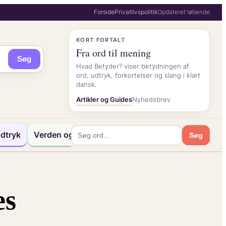
Forside
Privatlivspolitik
Opdateret løbende
KORT FORTALT
Fra ord til mening
Søg
Hvad Betyder? viser betydningen af
ord, udtryk, forkortelser og slang i klart
dansk.
Artikler og Guides
Nyhedsbrev
dtryk
Verden og Kultur
Søg
es