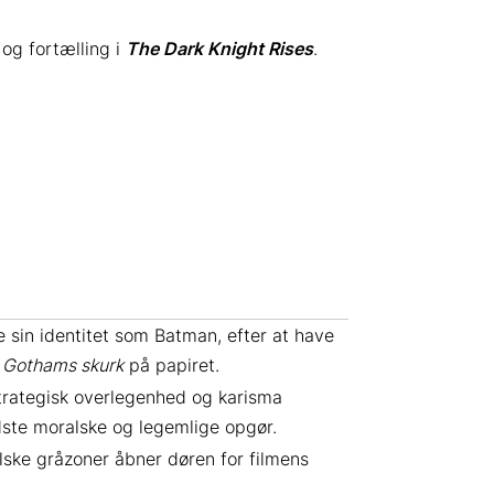
og fortælling i
The Dark Knight Rises
.
 sin identitet som Batman, efter at have
t
Gothams skurk
på papiret.
 strategisk overlegenhed og karisma
idste moralske og legemlige opgør.
lske gråzoner åbner døren for filmens