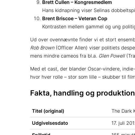
Brett Cullen – Kongresmedlem
Hans kidnapning viser Selinas dobbeltspil
Brent Briscoe – Veteran Cop
Kontrasten mellem gammel og ung politi­ge
Ud over ovennævnte finder vi et stort ensem
Rob Brown
(Officer Allen) viser politiets desp
mens mindre cameos fra bl.a.
Glen Powell
(Tra
Med et cast, der blander Oscar-vindere, indie-
hvor hver rolle – stor som lille – skubber til f
Fakta, handling og produktion
Titel (original)
The Dark 
Udgivelsesdato
17. juli 20
Spilletid
165 minut