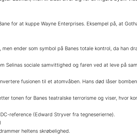
Bane for at kuppe Wayne Enterprises. Eksempel på, at Gotha
ærk, men ender som symbol på Banes totale kontrol, da han 
m Selinas sociale samvittighed og faren ved at leve på sam
konvertere fusionen til et atomvåben. Hans død låser bombe
ætter tonen for Banes teatralske terrorisme og viser, hvor k
 DC-reference (Edward Stryver fra tegneserierne).
l
ndrammer heltens skrøbelighed.