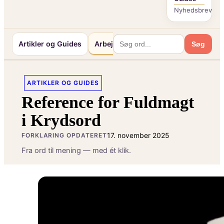
Nyhedsbrev
Artikler og Guides
Arbejde og Karriereliv
Mennesker 
Søg
ARTIKLER OG GUIDES
Reference for Fuldmagt
i Krydsord
17. november 2025
FORKLARING OPDATERET
Fra ord til mening — med ét klik.