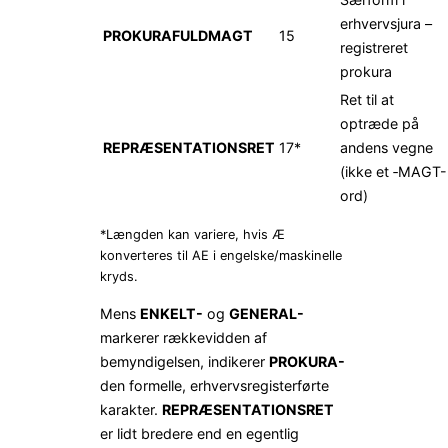
erhvervsjura –
PROKURAFULDMAGT
15
registreret
prokura
Ret til at
optræde på
REPRÆSENTATIONSRET
17*
andens vegne
(ikke et ‑MAGT-
ord)
*Længden kan variere, hvis Æ
konverteres til AE i engelske/maskinelle
kryds.
Mens
ENKELT-
og
GENERAL-
markerer rækkevidden af
bemyndigelsen, indikerer
PROKURA-
den formelle, erhvervs­register­førte
karakter.
REPRÆSENTATIONSRET
er lidt bredere end en egentlig