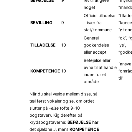
BEFØJELSE
9
ret til at gøre
“myndi
noget
“manda
Officiel tilladelse
“tillade
BEVILLING
9
– især fra
“konce
stat/kommune
“økono
Generel
“ok”, “
TILLADELSE
10
godkendelse
lys”,
eller accept
“godke
Beføjelse eller
“ansvar
evne til at handle
KOMPETENCE
10
“område
inden for et
til”
område
Når du skal vælge mellem disse, så
tæl først vokaler og se, om ordet
slutter på
-else
(ofte 9-10
bogstaver). Kig derefter på
krydsbogstaverne:
BEFØJELSE
har
det sjældne J, mens
KOMPETENCE