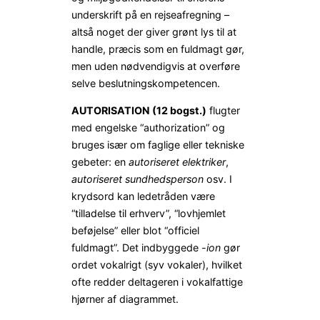
underskrift på en rejseafregning –
altså noget der giver grønt lys til at
handle, præcis som en fuldmagt gør,
men uden nødvendigvis at overføre
selve beslutnings­kompetencen.
AUTORISATION (12 bogst.)
flugter
med engelske “authorization” og
bruges især om faglige eller tekniske
gebeter: en
autoriseret elektriker
,
autoriseret sundhedsperson
osv. I
krydsord kan ledetråden være
“tilladelse til erhverv”, “lovhjemlet
beføjelse” eller blot “officiel
fuldmagt”. Det indbyggede
-ion
gør
ordet vokalrigt (syv vokaler), hvilket
ofte redder deltageren i vokal­fattige
hjørner af diagrammet.