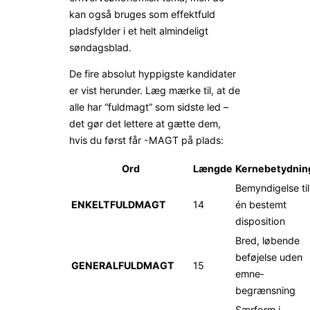
kan også bruges som effektfuld
pladsfylder i et helt almindeligt
søndags­blad.
De fire absolut hyppigste kandidater
er vist herunder. Læg mærke til, at de
alle har “fuldmagt” som sidste led –
det gør det lettere at gætte dem,
hvis du først får -MAGT på plads:
Ord
Længde
Kernebetydnin
Bemyndigelse til
ENKELTFULDMAGT
14
én bestemt
disposition
Bred, løbende
beføjelse uden
GENERALFULDMAGT
15
emne­
begrænsning
Særform i