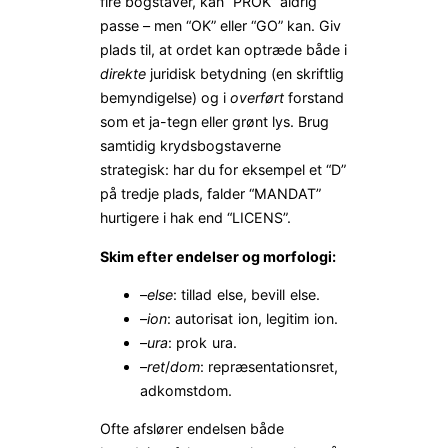
fire bogstaver, kan “PROK” aldrig
passe – men “OK” eller “GO” kan. Giv
plads til, at ordet kan optræde både i
direkte
juridisk betydning (en skriftlig
bemyndigelse) og i
overført
forstand
som et ja-tegn eller grønt lys. Brug
samtidig krydsbogstaverne
strategisk: har du for eksempel et “D”
på tredje plads, falder “MANDAT”
hurtigere i hak end “LICENS”.
Skim efter endelser og morfologi:
–
else
:
tillad
else
, bevill
else.
–
ion
: autorisat
ion, legitim
ion.
–
ura
: prok
ura.
–
ret
/
dom
: repræsentationsret,
adkomstdom.
Ofte afslører endelsen både