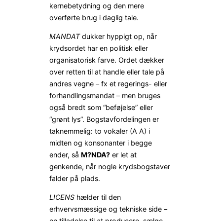
kernebetydning og den mere
overførte brug i daglig tale.
MANDAT
dukker hyppigt op, når
krydsordet har en politisk eller
organisatorisk farve. Ordet dækker
over retten til at handle eller tale på
andres vegne – fx et regerings- eller
forhandlingsmandat – men bruges
også bredt som “beføjelse” eller
“grønt lys”. Bogstavfordelingen er
taknemmelig: to vokaler (A A) i
midten og konsonanter i begge
ender, så
M?NDA?
er let at
genkende, når nogle krydsbogstaver
falder på plads.
LICENS
hælder til den
erhvervsmæssige og tekniske side –
en tilladelse til at producere, sælge,