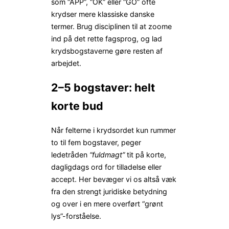
som “APP”, “OK” eller “GO” ofte
krydser mere klassiske danske
termer. Brug disciplinen til at zoome
ind på det rette fagsprog, og lad
krydsbogstaverne gøre resten af
arbejdet.
2–5 bogstaver: helt
korte bud
Når felterne i krydsordet kun rummer
to til fem bogstaver, peger
ledetråden
“fuldmagt”
tit på korte,
dagligdags ord for tilladelse eller
accept. Her bevæger vi os altså væk
fra den strengt juridiske betydning
og over i en mere overført “grønt
lys”-forståelse.