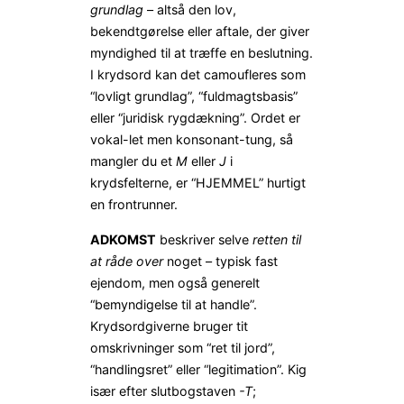
grundlag
– altså den lov,
bekendtgørelse eller aftale, der giver
myndighed til at træffe en beslutning.
I krydsord kan det camoufleres som
“lovligt grundlag”, “fuldmagtsbasis”
eller “juridisk rygdækning”. Ordet er
vokal-let men konsonant-tung, så
mangler du et
M
eller
J
i
krydsfelterne, er “HJEMMEL” hurtigt
en frontrunner.
ADKOMST
beskriver selve
retten til
at råde over
noget – typisk fast
ejendom, men også generelt
“bemyndigelse til at handle”.
Krydsordgiverne bruger tit
omskrivninger som “ret til jord”,
“handlingsret” eller “legitimation”. Kig
især efter slutbogstaven
-T
;