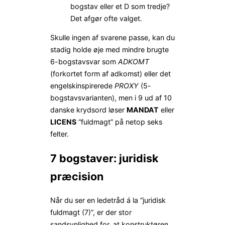
bogstav eller et D som tredje?
Det afgør ofte valget.
Skulle ingen af svarene passe, kan du
stadig holde øje med mindre brugte
6-bogstavsvar som
ADKOMT
(forkortet form af adkomst) eller det
engelskinspirerede
PROXY
(5-
bogstavsvarianten), men i 9 ud af 10
danske krydsord løser
MANDAT
eller
LICENS
“fuldmagt” på netop seks
felter.
7 bogstaver: juridisk
præcision
Når du ser en ledetråd á la “juridisk
fuldmagt (7)”, er der stor
sandsynlighed for, at konstruktøren