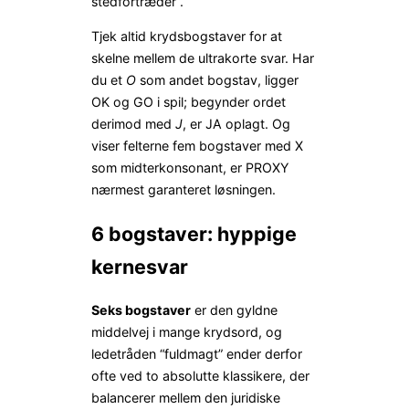
stedfortræder”.
Tjek altid krydsbogstaver for at
skelne mellem de ultrakorte svar. Har
du et
O
som andet bogstav, ligger
OK og GO i spil; begynder ordet
derimod med
J
, er JA oplagt. Og
viser felterne fem bogstaver med X
som midterkonsonant, er PROXY
nærmest garanteret løsningen.
6 bogstaver: hyppige
kernesvar
Seks bogstaver
er den gyldne
middelvej i mange krydsord, og
ledetråden “fuldmagt” ender derfor
ofte ved to absolutte klassikere, der
balancerer mellem den juridiske