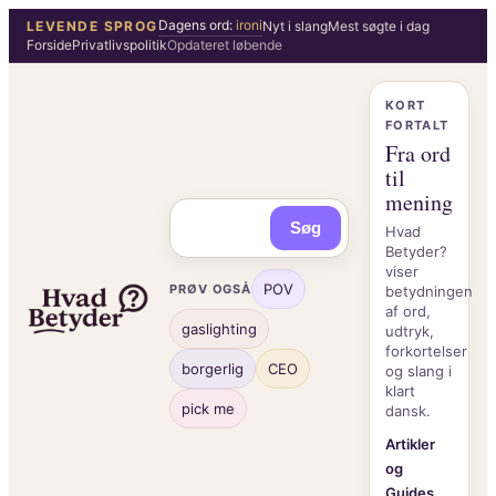
Spring
Dagens ord:
ironi
LEVENDE SPROG
Nyt i slang
Mest søgte i dag
Forside
Privatlivspolitik
Opdateret løbende
til
indhold
KORT
FORTALT
Fra ord
til
mening
Søg
Hvad
Betyder?
viser
POV
PRØV OGSÅ
betydningen
af ord,
gaslighting
udtryk,
forkortelser
borgerlig
CEO
og slang i
klart
pick me
dansk.
Artikler
og
Guides