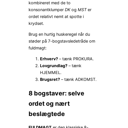
kombineret med de to
konsonantklumper
DK
og
MST
er
ordet relativt nemt at spotte i
krydset.
Brug en hurtig huske­regel når du
støder på 7-bogstavsledetråde om
fuldmagt:
Erhverv?
– tænk PROKURA.
Lovgrundlag?
– tænk
HJEMMEL.
Brugsret?
– tænk ADKOMST.
8 bogstaver: selve
ordet og nært
beslægtede
FULDMAGT
er den klassiske 8-