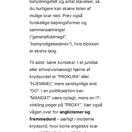
betydningsfelt og antal stavelser, så
du hurtigere kan skære listen af
mulige svar ned. Prøv også
forskellige bøjningsformer og
sammensætninger
(“
generalfuldmagt
”,
“
bemyndigelsesbrev
”), hvis blokken
er ekstra lang.
Til sidst:
tænk kontekst
. I et juridisk
eller erhvervsmæssigt hjørne af
krydsordet er “PROKURA” eller
“HJEMMEL” mere sandsynlige end
“GO”. I en politiksektion kan
“MANDAT” være oplagt, mens en IT-
vinkling peger på “PROXY”. Vær også
vågen over for
anglicismer og
fremmedord
– særligt i moderne
krydsord, hvor korte engelske svar