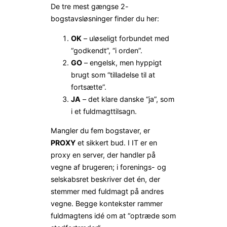
De tre mest gængse 2-
bogstavsløsninger finder du her:
OK
– uløseligt forbundet med
“godkendt”, “i orden”.
GO
– engelsk, men hyppigt
brugt som “tilladelse til at
fortsætte”.
JA
– det klare danske “ja”, som
i et fuldmagt­tilsagn.
Mangler du fem bogstaver, er
PROXY
et sikkert bud. I IT er en
proxy en server, der handler på
vegne af brugeren; i forenings- og
selskabsret beskriver det én, der
stemmer med fuldmagt på andres
vegne. Begge kontekster rammer
fuldmagtens idé om at “optræde som