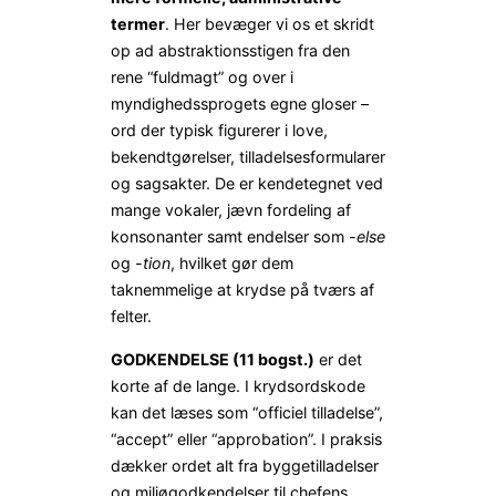
termer
. Her bevæger vi os et skridt
op ad abstraktionsstigen fra den
rene “fuldmagt” og over i
myndighedssprogets egne gloser –
ord der typisk figurerer i love,
bekendtgørelser, tilladelses­formularer
og sagsakter. De er kendetegnet ved
mange vokaler, jævn fordeling af
konsonanter samt endelser som
-else
og
-tion
, hvilket gør dem
taknemmelige at krydse på tværs af
felter.
GODKENDELSE (11 bogst.)
er det
korte af de lange. I krydsords­kode
kan det læses som “officiel tilladelse”,
“accept” eller “approbation”. I praksis
dækker ordet alt fra byggetilladelser
og miljøgodkendelser til chefens