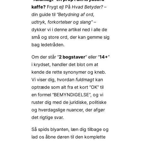
kaffe?
Frygt ej! På
Hvad Betyder?
–
din guide til
“Betydning af ord,
udtryk, forkortelser og slang”
–
dykker vi i denne artikel ned i alle de
små og store ord, der kan gemme sig
bag ledetråden.
Om der står “
2 bogstaver
” eller “
14+
”
i krydset, handler det blot om at
kende de rette synonymer og kneb.
Vi viser dig, hvordan
fuldmagt
kan
optræde som alt fra et kort “OK” til
en formel “BEMYNDIGELSE”, og vi
ruster dig med de juridiske, politiske
og hverdagslige nuancer, der afgør
det rigtige svar.
Så spids blyanten, læn dig tilbage og
lad os åbne døren til den komplette