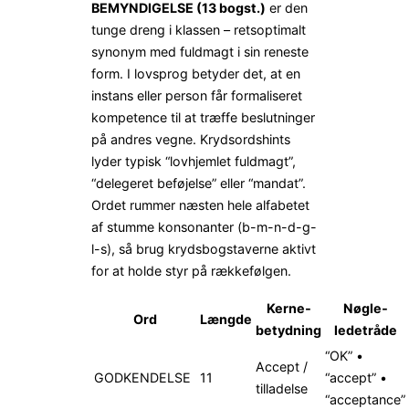
BEMYNDIGELSE (13 bogst.)
er den
tunge dreng i klassen – rets­optimalt
synonym med fuldmagt i sin reneste
form. I lovsprog betyder det, at en
instans eller person får formaliseret
kompetence til at træffe beslutninger
på andres vegne. Krydsordshints
lyder typisk “lovhjemlet fuldmagt”,
“delegeret beføjelse” eller “mandat”.
Ordet rummer næsten hele alfabetet
af stumme konsonanter (b-m-n-d-g-
l-s), så brug krydsbogstaverne aktivt
for at holde styr på rækkefølgen.
Kerne­
Nøgle­
Ord
Længde
betydning
ledetråde
“OK” •
Accept /
GODKENDELSE
11
“accept” •
tilladelse
“acceptance”