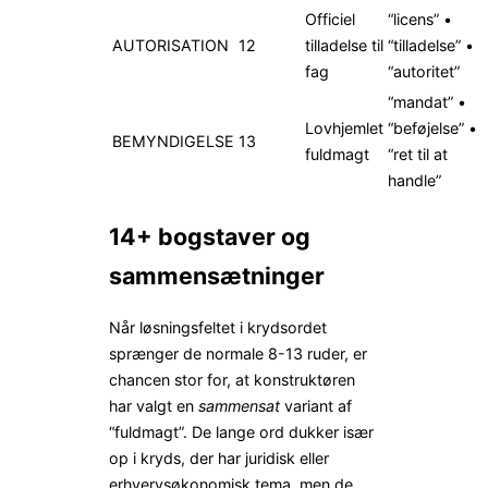
Officiel
“licens” •
AUTORISATION
12
tilladelse til
“tilladelse” •
fag
“autoritet”
“mandat” •
Lovhjemlet
“beføjelse” •
BEMYNDIGELSE
13
fuldmagt
“ret til at
handle”
14+ bogstaver og
sammensætninger
Når løsningsfeltet i krydsordet
sprænger de normale 8-13 ruder, er
chancen stor for, at konstruktøren
har valgt en
sam­mensat
variant af
“fuldmagt”. De lange ord dukker især
op i kryds, der har juridisk eller
erhvervsøkonomisk tema, men de