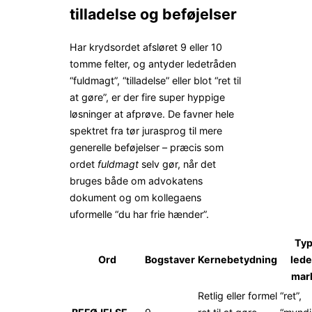
tilladelse og beføjelser
Har krydsordet afsløret 9 eller 10
tomme felter, og antyder ledetråden
“fuldmagt”, “tilladelse” eller blot “ret til
at gøre”, er der fire super hyppige
løsninger at afprøve. De favner hele
spektret fra tør jurasprog til mere
generelle beføjelser – præcis som
ordet
fuldmagt
selv gør, når det
bruges både om advokatens
dokument og om kollegaens
uformelle “du har frie hænder”.
Typ
Ord
Bogstaver
Kernebetydning
lede
mar
Retlig eller formel
“ret”,