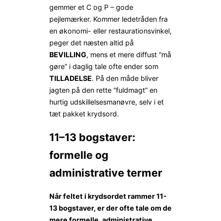
gemmer et C og P – gode
pejlemærker. Kommer ledetråden fra
en økonomi- eller restaurationsvinkel,
peger det næsten altid på
BEVILLING
, mens et mere diffust “må
gøre” i daglig tale ofte ender som
TILLADELSE
. På den måde bliver
jagten på den rette “fuldmagt” en
hurtig udskillelsesmanøvre, selv i et
tæt pakket krydsord.
11–13 bogstaver:
formelle og
administrative termer
Når feltet i krydsordet rammer 11-
13 bogstaver, er der ofte tale om de
mere formelle, administrative