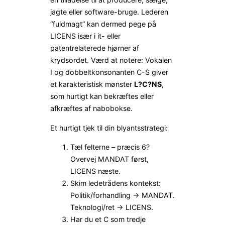
jagte eller software-bruge. Lederen
“fuldmagt” kan dermed pege på
LICENS især i it- eller
patentrelaterede hjørner af
krydsordet. Værd at notere: Vokalen
I og dobbeltkonsonanten C-S giver
et karakteristisk mønster
L?C?NS
,
som hurtigt kan bekræftes eller
afkræftes af nabobokse.
Et hurtigt tjek til din blyantsstrategi:
Tæl felterne – præcis 6?
Overvej MANDAT først,
LICENS næste.
Skim ledetrådens kontekst:
Politik/forhandling → MANDAT.
Teknologi/ret → LICENS.
Har du et C som tredje