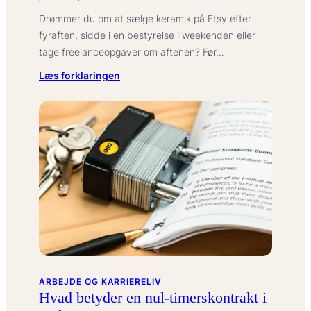
Drømmer du om at sælge keramik på Etsy efter
fyraften, sidde i en bestyrelse i weekenden eller
tage freelanceopgaver om aftenen? Før…
:
Læs forklaringen
Hvad
betyder
en
klausul
om
bibeskæftigelse
i
din
ansættelseskontrakt?
ARBEJDE OG KARRIERELIV
Hvad betyder en nul-timerskontrakt i