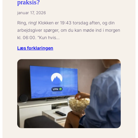
praksis?
januar 17, 2026
Ring, ring! Klokken er 19:43 torsdag aften, og din
arbejdsgiver spørger, om du kan møde ind i morgen
kl. 06:00. “Kun hvis…
:
Læs forklaringen
Hvad
betyder
en
nul-
timerskontrakt
i
praksis?