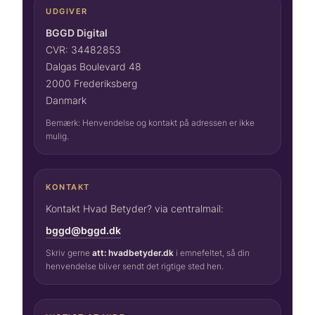
UDGIVER
BGGD Digital
CVR: 34482853
Dalgas Boulevard 48
2000 Frederiksberg
Danmark
Bemærk: Henvendelse og kontakt på adressen er ikke
mulig.
KONTAKT
Kontakt Hvad Betyder? via centralmail:
bggd@bggd.dk
Skriv gerne
att: hvadbetyder.dk
i emnefeltet, så din
henvendelse bliver sendt det rigtige sted hen.