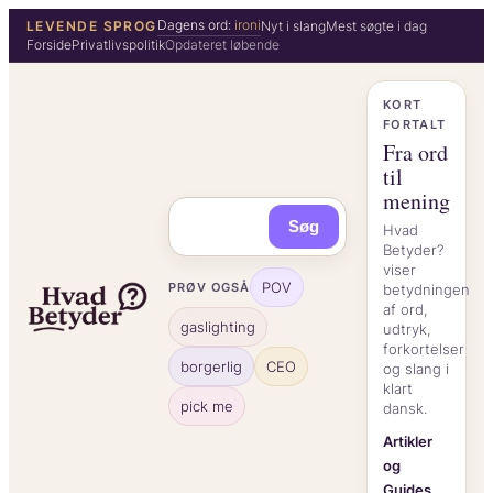
Spring
Dagens ord:
ironi
LEVENDE SPROG
Nyt i slang
Mest søgte i dag
Forside
Privatlivspolitik
Opdateret løbende
til
indhold
KORT
FORTALT
Fra ord
til
mening
Søg
Hvad
Betyder?
viser
POV
PRØV OGSÅ
betydningen
af ord,
gaslighting
udtryk,
forkortelser
borgerlig
CEO
og slang i
klart
pick me
dansk.
Artikler
og
Guides