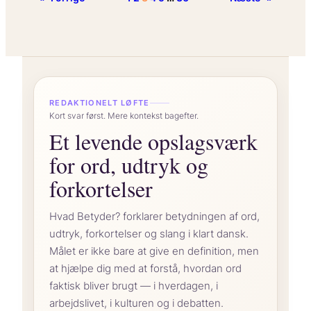
sikre
48-
svar
timersreglen
på
i
“
dosis
arbejdstidsloven?
og
timing
REDAKTIONELT LØFTE
Kort svar først. Mere kontekst bagefter.
Et levende opslagsværk
for ord, udtryk og
forkortelser
Hvad Betyder? forklarer betydningen af ord,
udtryk, forkortelser og slang i klart dansk.
Målet er ikke bare at give en definition, men
at hjælpe dig med at forstå, hvordan ord
faktisk bliver brugt — i hverdagen, i
arbejdslivet, i kulturen og i debatten.