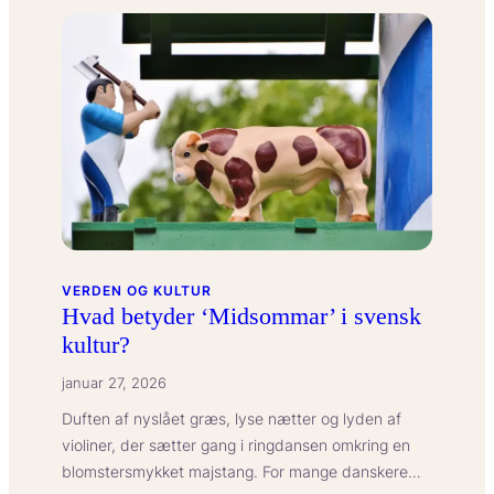
betyder
et
mistillidsvotum
i
Folketinget?
VERDEN OG KULTUR
Hvad betyder ‘Midsommar’ i svensk
kultur?
januar 27, 2026
Duften af nyslået græs, lyse nætter og lyden af
violiner, der sætter gang i ringdansen omkring en
blomstersmykket majstang. For mange danskere…