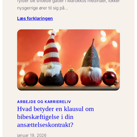
fylder de snoede gader i Marokkos medinaer, lokker
nysgerrige ører til sig på…
:
Læs forklaringen
Hvad
betyder
‘gnawa-
musik’
i
marokkansk
kultur?
ARBEJDE OG KARRIERELIV
Hvad betyder en klausul om
bibeskæftigelse i din
ansættelseskontrakt?
januar 19, 2026