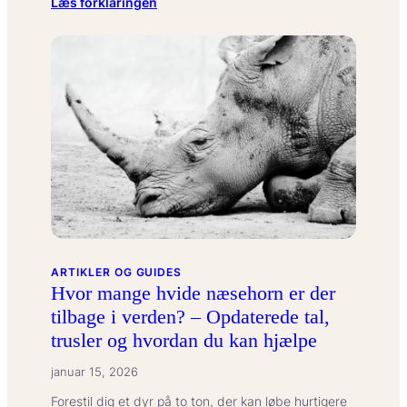
:
Læs forklaringen
Hvad
betyder
introversion
som
et
personlighedstræk?
ARTIKLER OG GUIDES
Hvor mange hvide næsehorn er der
tilbage i verden? – Opdaterede tal,
trusler og hvordan du kan hjælpe
januar 15, 2026
Forestil dig et dyr på to ton, der kan løbe hurtigere