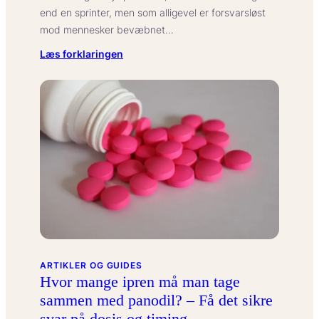
end en sprinter, men som alligevel er forsvarsløst
mod mennesker bevæbnet…
:
Læs forklaringen
Hvor
mange
hvide
næsehorn
er
der
tilbage
i
verden?
–
Opdaterede
tal,
ARTIKLER OG GUIDES
trusler
Hvor mange ipren må man tage
og
sammen med panodil? – Få det sikre
hvordan
svar på dosis og timing