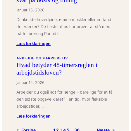
du
januar 15, 2026
kan
hjælpe
Dunkende hovedpine, ømme muskler eller en tand
der værker? De fleste af os har prøvet at stå med
både Ipren og Panodil…
:
Læs forklaringen
Hvor
mange
ARBEJDE OG KARRIERELIV
Hvad betyder 48-timersreglen i
ipren
arbejdstidsloven?
må
man
januar 14, 2026
tage
Arbejder du også lidt for længe – bare lige for at få
sammen
den sidste opgave klaret? I en tid, hvor fleksible
med
arbejdstider,…
panodil?
–
:
Læs forklaringen
Få
Hvad
det
betyder
«
Forrige
1
2
3
4
5
…
36
Næste
»