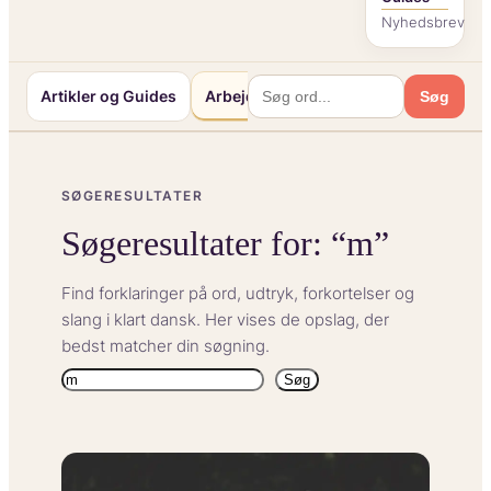
Nyhedsbrev
Artikler og Guides
Arbejde og Karriereliv
Mennesker o
Søg
SØGERESULTATER
Søgeresultater for: “m”
Find forklaringer på ord, udtryk, forkortelser og
slang i klart dansk. Her vises de opslag, der
bedst matcher din søgning.
Søg
Søg
igen