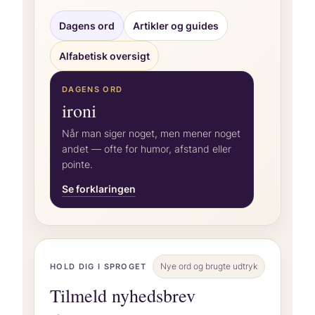
Dagens ord
Artikler og guides
Alfabetisk oversigt
DAGENS ORD
ironi
Når man siger noget, men mener noget
andet — ofte for humor, afstand eller
pointe.
Se forklaringen
Nye ord og brugte udtryk
HOLD DIG I SPROGET
Tilmeld nyhedsbrev