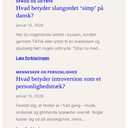
SPROG OG UDTRYK
Hvad betyder slangordet ‘simp’ på
dansk?
januar 15, 2026
Har du nogensinde siddet i bussen, scrollet
gennem TikTok eller lyttet til en livestream og
pludselig hørt nogen udbryde: “Stop nu med…
:
Læs forklaringen
Hvad
betyder
MENNESKER OG PERSONLIGHED
Hvad betyder introversion som et
slangordet
personlighedstræk?
‘simp’
på
januar 15, 2026
dansk?
Forestil dig, at festen er i fuld gang – musik,
småsnak og glimtende lyskæder overalt. Nogle
kaster sig ud på dansegulvet, mens…