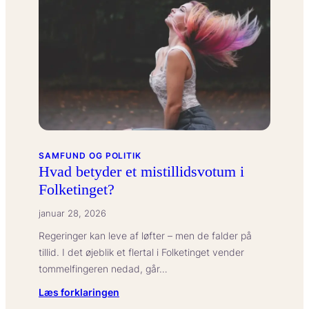
SAMFUND OG POLITIK
Hvad betyder et mistillidsvotum i
Folketinget?
januar 28, 2026
Regeringer kan leve af løfter – men de falder på
tillid. I det øjeblik et flertal i Folketinget vender
tommelfingeren nedad, går…
:
Læs forklaringen
Hvad