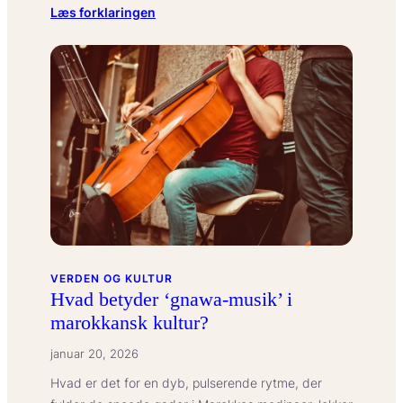
:
Læs forklaringen
Hvad
betyder
‘Midsommar’
i
svensk
kultur?
VERDEN OG KULTUR
Hvad betyder ‘gnawa-musik’ i
marokkansk kultur?
januar 20, 2026
Hvad er det for en dyb, pulserende rytme, der