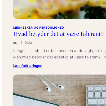
MENNESKER OG PERSONLIGHED
Hvad betyder det at være tolerant?
maj 18, 2023
I dagens samfund er tolerance en af de vigtigste e
Men hvad betyder det egentlig at være tolerant? T
:
Læs forklaringen
Hvad
betyder
det
at
være
tolerant?