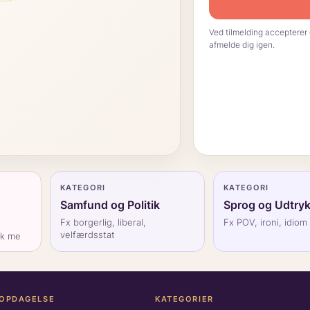
Ved tilmelding accepterer 
afmelde dig igen.
KATEGORI
KATEGORI
Samfund og Politik
Sprog og Udtry
Fx borgerlig, liberal,
Fx POV, ironi, idiom
velfærdsstat
ck me
 OPDAGELSE
KATEGORIER