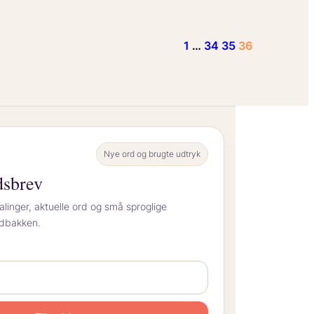
1
…
34
35
36
Nye ord og brugte udtryk
dsbrev
alinger, aktuelle ord og små sproglige
indbakken.