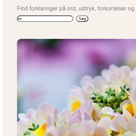
Find forklaringer på ord, udtryk, forkortelser o
Søg
Søg
igen