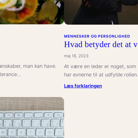
MENNESKER OG PERSONLIGHED
Hvad betyder det at v
maj 18, 2023
genskaber, man kan have.
At være en leder er noget, so
olerance…
har evnerne til at udfylde rolle
:
Læs forklaringen
Hvad
betyder
det
at
være
en