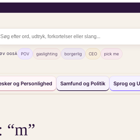
POV
gaslighting
borgerlig
CEO
pick me
ØV OGSÅ
sker og Personlighed
Samfund og Politik
Sprog og U
r: “m”