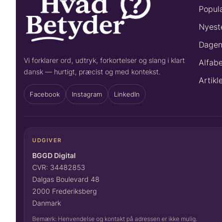
Popul
Nyeste
Dagen
Vi forklarer ord, udtryk, forkortelser og slang i klart
Alfabe
dansk — hurtigt, præcist og med kontekst.
Artikl
Facebook
Instagram
LinkedIn
UDGIVER
BGGD Digital
CVR: 34482853
Dalgas Boulevard 48
2000 Frederiksberg
Danmark
Bemærk: Henvendelse og kontakt på adressen er ikke mulig.