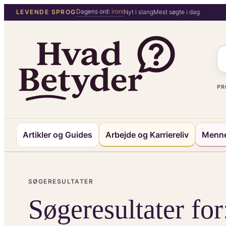
Spring
Dagens ord:
ironi
LEVENDE SPROG
Nyt i slang
Mest søgte i dag
til
indhold
PR
Artikler og Guides
Arbejde og Karriereliv
Menne
SØGERESULTATER
Søgeresultater fo