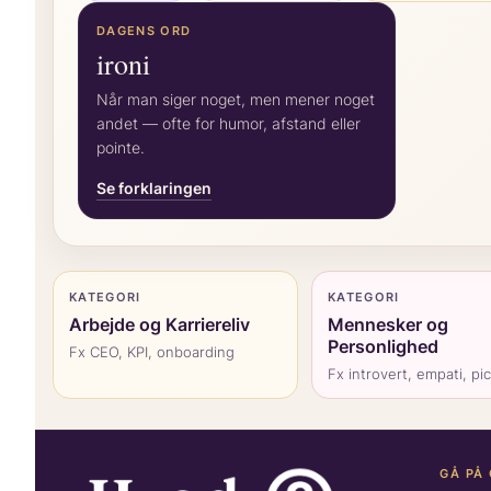
DAGENS ORD
ironi
Når man siger noget, men mener noget
andet — ofte for humor, afstand eller
pointe.
Se forklaringen
KATEGORI
KATEGORI
Arbejde og Karriereliv
Mennesker og
Personlighed
Fx CEO, KPI, onboarding
Fx introvert, empati, pi
GÅ PÅ