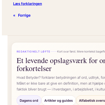
:
Læs forklaringen
Hvad
«
Forrige
betyder
det
at
være
en
kreativ
sjæl?
Kort svar først. Mere kontekst bageft
REDAKTIONELT LØFTE
Et levende opslagsværk for o
forkortelser
Hvad Betyder? forklarer betydningen af ord, udtryk, for
Målet er ikke bare at give en definition, men at hjælpe
faktisk bliver brugt — i hverdagen, i arbejdslivet, i kult
Dagens ord
Artikler og guides
Alfabetisk overs