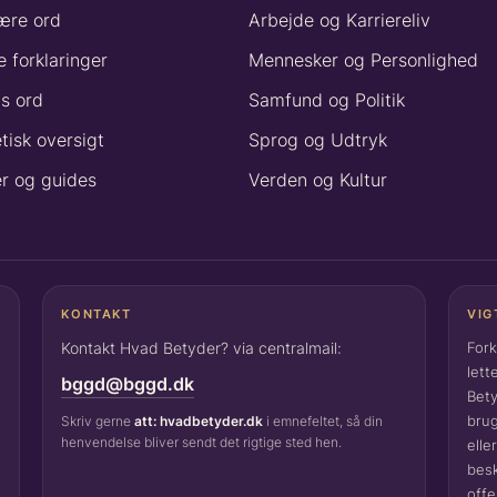
ære ord
Arbejde og Karriereliv
 forklaringer
Mennesker og Personlighed
s ord
Samfund og Politik
tisk oversigt
Sprog og Udtryk
er og guides
Verden og Kultur
KONTAKT
VIG
Kontakt Hvad Betyder? via centralmail:
Fork
lett
bggd@bggd.dk
Bety
brug
Skriv gerne
att: hvadbetyder.dk
i emnefeltet, så din
henvendelse bliver sendt det rigtige sted hen.
elle
besk
offe