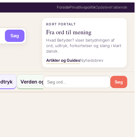
Forside
Privatlivspolitik
Opdateret løbende
KORT FORTALT
Fra ord til mening
Søg
Hvad Betyder? viser betydningen af
ord, udtryk, forkortelser og slang i klart
dansk.
Artikler og Guides
Nyhedsbrev
dtryk
Verden og Kultur
Søg