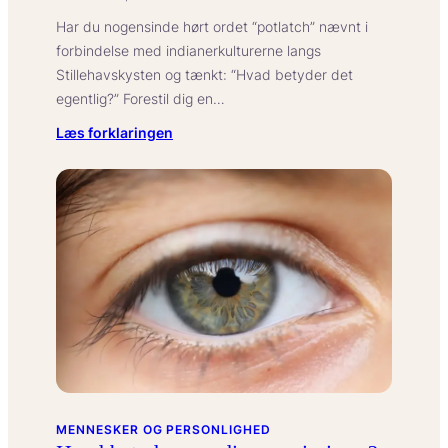
Har du nogensinde hørt ordet “potlatch” nævnt i
forbindelse med indianerkulturerne langs
Stillehavskysten og tænkt: “Hvad betyder det
egentlig?” Forestil dig en…
:
Læs forklaringen
Hvad
betyder
potlatch
i
oprindelige
nordvestamerikanske
kulturer?
MENNESKER OG PERSONLIGHED