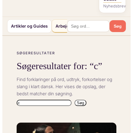
Nyhedsbrev
Artikler og Guides
Arbejde og Karriereliv
Mennesker o
Søg
SØGERESULTATER
Søgeresultater for: “c”
Find forklaringer på ord, udtryk, forkortelser og
slang i klart dansk. Her vises de opslag, der
bedst matcher din søgning.
Søg
Søg
igen