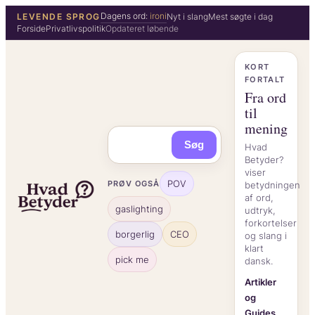
Spring
Dagens ord:
ironi
LEVENDE SPROG
Nyt i slang
Mest søgte i dag
Forside
Privatlivspolitik
Opdateret løbende
til
indhold
KORT
FORTALT
Fra ord
til
mening
Søg
Hvad
Betyder?
viser
POV
PRØV OGSÅ
betydningen
af ord,
gaslighting
udtryk,
forkortelser
borgerlig
CEO
og slang i
klart
pick me
dansk.
Artikler
og
Guides