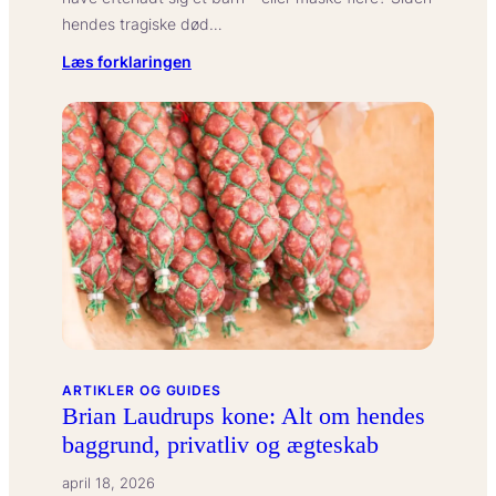
hendes tragiske død…
:
Læs forklaringen
Marilyn
Monroe
børn:
Myter
og
fakta
om
hendes
påståede
efterkommere
ARTIKLER OG GUIDES
Brian Laudrups kone: Alt om hendes
baggrund, privatliv og ægteskab
april 18, 2026