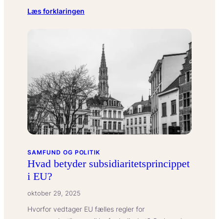
:
Læs forklaringen
Hvad
betyder
skjult
narcissisme
(covert)?
SAMFUND OG POLITIK
Hvad betyder subsidiaritetsprincippet
i EU?
oktober 29, 2025
Hvorfor vedtager EU fælles regler for