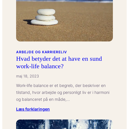
ARBEJDE OG KARRIERELIV
Hvad betyder det at have en sund
work-life balance?
maj 18, 2023
Work-life balance er et begreb, der beskriver en
tilstand, hvor arbejde og personligt liv er i harmoni
og balanceret på en måde,…
:
Læs forklaringen
Hvad
betyder