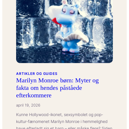
det
at
have
en
sund
work-
life
balance?
ARTIKLER OG GUIDES
Marilyn Monroe børn: Myter og
fakta om hendes påståede
efterkommere
april 19, 2026
Kunne Hollywood-ikonet, sexsymbolet og pop-
kultur-fænomenet Marilyn Monroe i hemmelighed
have efterladt sig et barn – eller måske flere? Siden