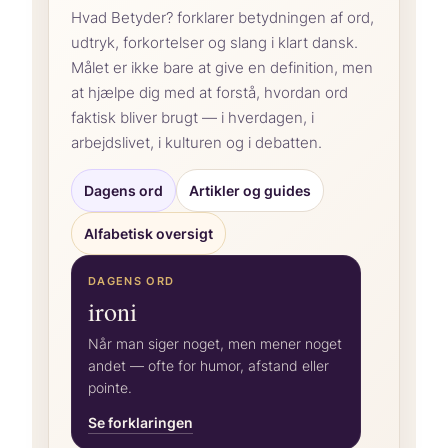
Hvad Betyder? forklarer betydningen af ord,
udtryk, forkortelser og slang i klart dansk.
Målet er ikke bare at give en definition, men
at hjælpe dig med at forstå, hvordan ord
faktisk bliver brugt — i hverdagen, i
arbejdslivet, i kulturen og i debatten.
Dagens ord
Artikler og guides
Alfabetisk oversigt
DAGENS ORD
ironi
Når man siger noget, men mener noget
andet — ofte for humor, afstand eller
pointe.
Se forklaringen