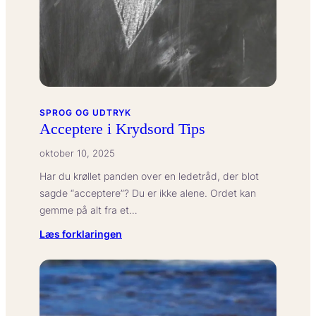
SPROG OG UDTRYK
Acceptere i Krydsord Tips
oktober 10, 2025
Har du krøllet panden over en ledetråd, der blot
sagde “acceptere”? Du er ikke alene. Ordet kan
gemme på alt fra et…
:
Læs forklaringen
Acceptere
i
Krydsord
Tips