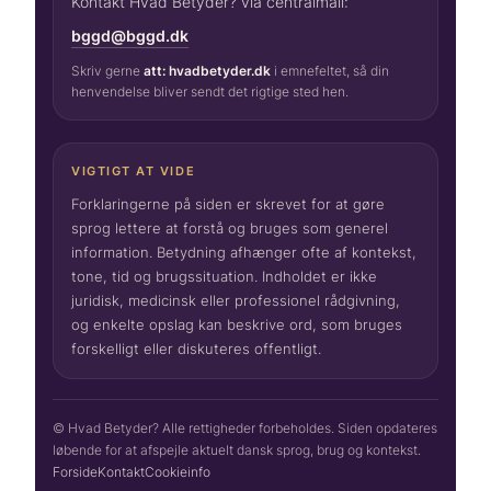
Kontakt Hvad Betyder? via centralmail:
bggd@bggd.dk
Skriv gerne
att: hvadbetyder.dk
i emnefeltet, så din
henvendelse bliver sendt det rigtige sted hen.
VIGTIGT AT VIDE
Forklaringerne på siden er skrevet for at gøre
sprog lettere at forstå og bruges som generel
information. Betydning afhænger ofte af kontekst,
tone, tid og brugssituation. Indholdet er ikke
juridisk, medicinsk eller professionel rådgivning,
og enkelte opslag kan beskrive ord, som bruges
forskelligt eller diskuteres offentligt.
© Hvad Betyder? Alle rettigheder forbeholdes. Siden opdateres
løbende for at afspejle aktuelt dansk sprog, brug og kontekst.
Forside
Kontakt
Cookieinfo