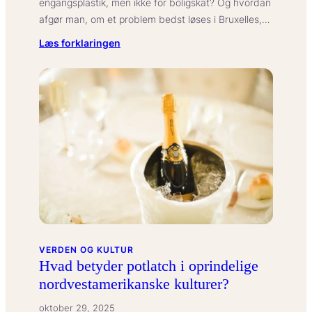
engangsplastik, men ikke for boligskat? Og hvordan
afgør man, om et problem bedst løses i Bruxelles,…
:
Læs forklaringen
Hvad
betyder
subsidiaritetsprincippet
i
EU?
VERDEN OG KULTUR
Hvad betyder potlatch i oprindelige
nordvestamerikanske kulturer?
oktober 29, 2025