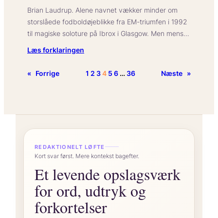
Brian Laudrup. Alene navnet vækker minder om
storslåede fodboldøjeblikke fra EM-triumfen i 1992
til magiske soloture på Ibrox i Glasgow. Men mens…
:
Læs forklaringen
Brian
Laudrups
«
Forrige
1
2
3
4
5
6
…
36
Næste
»
kone:
Alt
om
“
hendes
baggrund,
privatliv
REDAKTIONELT LØFTE
og
Kort svar først. Mere kontekst bagefter.
ægteskab
Et levende opslagsværk
for ord, udtryk og
forkortelser