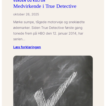
VERDEN OG KULTUR
Medvirkende i True Detective
oktober 26, 2025
Mørke sumpe, tågede motorveje og sneklædte
ødemarker. Siden True Detective første gang
tonede frem på HBO den 12. januar 2014, har
serien…
:
Læs forklaringen
Medvirkende
i
True
Detective