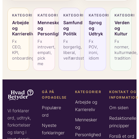
KATEGORI
KATEGORI
KATEGORI
KATEGORI
KATEGORI
Arbejde
Mennesker
Samfund
Sprog
Verden
og
og
og
og
og
Karriereliv
Personlighed
Politik
Udtryk
Kultur
Fx
Fx
Fx
Fx
Fx
CEO,
introvert,
borgerlig,
POV,
normer,
KPI,
empati,
liberal,
ironi,
kulturmøde,
onboarding
pick
velfærdsstat
idiom
tradition
me
GÅ PÅ
KATEGORIER
KONTAKT OG
OPDAGELSE
INFORMATION
Arbejde og
Populære
Om siden
Karriereliv
Vi forklarer
ord
ord, udtryk,
Redaktionelle
Mennesker
forkortelser
Nyeste
principper
og
og slang i
forklaringer
Personlighed
Forslå et ord