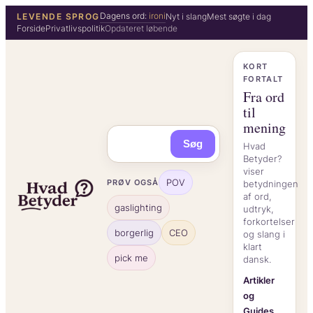
Spring
Dagens ord:
ironi
LEVENDE SPROG
Nyt i slang
Mest søgte i dag
Forside
Privatlivspolitik
Opdateret løbende
til
indhold
KORT
FORTALT
Fra ord
til
mening
Søg
Hvad
Betyder?
viser
POV
PRØV OGSÅ
betydningen
af ord,
gaslighting
udtryk,
forkortelser
borgerlig
CEO
og slang i
klart
pick me
dansk.
Artikler
og
Guides