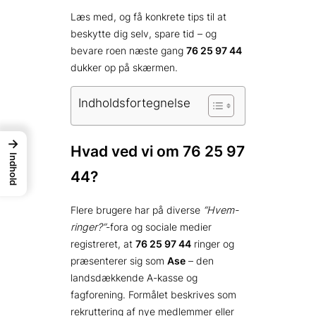
Læs med, og få konkrete tips til at
beskytte dig selv, spare tid – og
bevare roen næste gang
76 25 97 44
dukker op på skærmen.
Indholdsfortegnelse
→
Hvad ved vi om 76 25 97
Indhold
44?
Flere brugere har på diverse
“Hvem-
ringer?”
-fora og sociale medier
registreret, at
76 25 97 44
ringer og
præsenterer sig som
Ase
– den
landsdækkende A-kasse og
fagforening. Formålet beskrives som
rekruttering af nye medlemmer eller