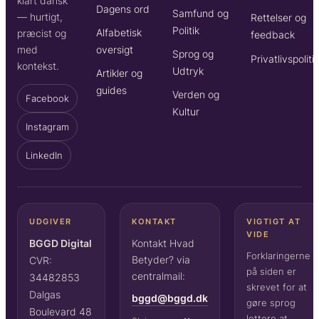
klart dansk
Dagens ord
Samfund og
— hurtigt,
Rettelser og
Politik
Alfabetisk
præcist og
feedback
oversigt
med
Sprog og
Privatlivspoliti
kontekst.
Udtryk
Artikler og
guides
Verden og
Facebook
Kultur
Instagram
LinkedIn
UDGIVER
KONTAKT
VIGTIGT AT
VIDE
BGGD Digital
Kontakt Hvad
Forklaringerne
Betyder? via
CVR:
på siden er
centralmail:
34482853
skrevet for at
Dalgas
bggd@bggd.dk
gøre sprog
Boulevard 48
lettere at