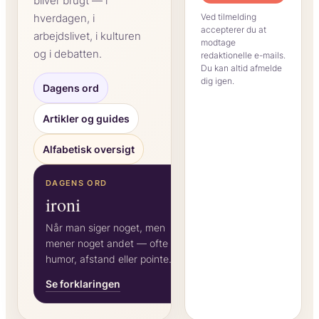
bliver brugt — i
hverdagen, i
Ved tilmelding
accepterer du at
arbejdslivet, i kulturen
modtage
og i debatten.
redaktionelle e-mails.
Du kan altid afmelde
dig igen.
Dagens ord
Artikler og guides
Alfabetisk oversigt
DAGENS ORD
ironi
Når man siger noget, men
mener noget andet — ofte for
humor, afstand eller pointe.
Se forklaringen