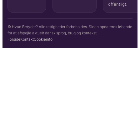
offentligt.
© Hvad Betyder? Alle rettigheder forbeholdes. Siden opdateres løbende
for at afspejle aktuelt dansk sprog, brug og kontekst.
Forside
Kontakt
Cookieinfo