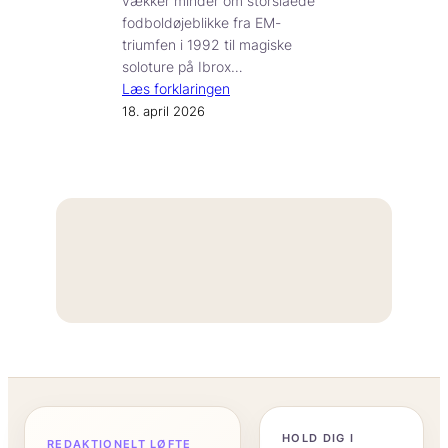
vækker minder om storslåede
fodboldøjeblikke fra EM-
triumfen i 1992 til magiske
soloture på Ibrox…
Læs forklaringen
18. april 2026
“
HOLD DIG I
REDAKTIONELT LØFTE