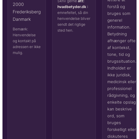
Skriv gerne
att:
2000
forstå og
hvadbetyder.dk
i
Frederiksberg
emnefeltet, så din
bruges som
henvendelse bliver
Danmark
generel
sendt det rigtige
information.
Bemærk:
sted hen.
Betydning
Henvendelse
afhænger ofte
og kontakt på
adressen er ikke
af kontekst,
mulig.
tone, tid og
brugssituation.
Indholdet er
ikke juridisk,
medicinsk eller
professionel
rådgivning, og
enkelte opslag
kan beskrive
ord, som
bruges
forskelligt eller
diskuteres