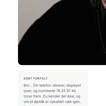
KORT FORTALT
Brrr… Din telefon vibrerer, displayet
lyser, og nummeret 76 25 97 44
toner frem. Du kender det ikke, og
om et øjeblik er opkaldet væk igen.