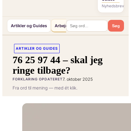
Nyhedsbrev
Artikler og Guides
Arbejde og Karriereliv
Mennesker o
Søg
ARTIKLER OG GUIDES
76 25 97 44 – skal jeg
ringe tilbage?
7. oktober 2025
FORKLARING OPDATERET
Fra ord til mening — med ét klik.