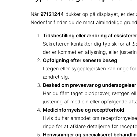
Når
97121244
dukker op på displayet, er der
Nedenfor finder du de mest almindelige grunde 
Tidsbestilling eller ændring af eksistere
Sekretæren kontakter dig typisk for at
b
der er kommet en aflysning, eller justeri
Opfølgning efter seneste besøg
Lægen eller sygeplejersken kan ringe for 
ændret sig.
Besked om prøvesvar og undersøgelser
Har du fået taget blodprøver, røntgen elle
justering af medicin eller opfølgende afta
Medicinfornyelse og receptforhold
Hvis du har anmodet om receptfornyelse, el
ringe for at afklare detaljerne før recepte
Henvisninger og specialiseret behandli