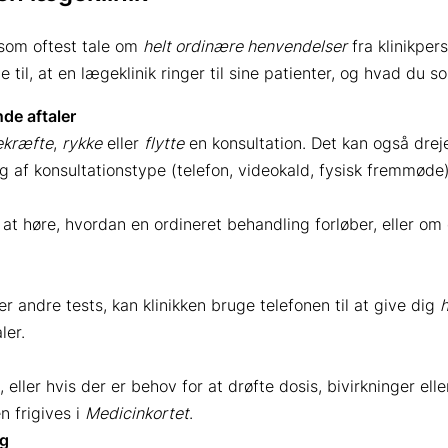
 som oftest tale om
helt ordinære henvendelser
fra klinikpe
til, at en lægeklinik ringer til sine patienter, og hvad du 
nde aftaler
ekræfte
,
rykke
eller
flytte
en konsultation. Det kan også dreje
ng af konsultationstype (telefon, videokald, fysisk fremmøde)
at høre, hvordan en ordineret behandling forløber, eller om
r andre tests, kan klinikken bruge telefonen til at give dig
h
ler.
ler hvis der er behov for at drøfte dosis, bivirkninger eller
n frigives i
Medicinkortet
.
ng