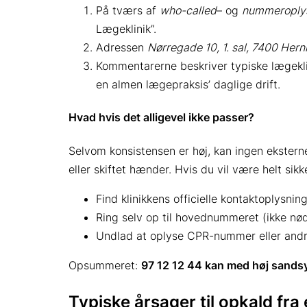
På tværs af
who-called
– og
nummeroply
Lægeklinik”.
Adressen
Nørregade 10, 1. sal, 7400 Hern
Kommentarerne beskriver typiske lægeklini
en almen lægepraksis’ daglige drift.
Hvad hvis det alligevel ikke passer?
Selvom konsistensen er høj, kan ingen ekstern
eller skiftet hænder. Hvis du vil være helt sikke
Find klinikkens officielle kontaktoplysni
Ring selv op til hovednummeret (ikke nø
Undlad at oplyse CPR-nummer eller andre
Opsummeret:
97 12 12 44 kan med høj sandsyn
Typiske årsager til opkald fra