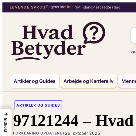
Spring
Dagens ord:
ironi
LEVENDE SPROG
Nyt i slang
Mest søgte i dag
til
indhold
PR
Artikler og Guides
Arbejde og Karriereliv
Menne
ARTIKLER OG GUIDES
→
97121244 – Hvad 
Indhold
26. oktober 2025
FORKLARING OPDATERET