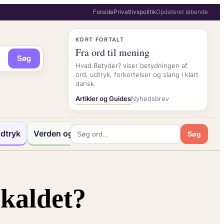
Forside
Privatlivspolitik
Opdateret løbende
KORT FORTALT
Fra ord til mening
Søg
Hvad Betyder? viser betydningen af
ord, udtryk, forkortelser og slang i klart
dansk.
Artikler og Guides
Nyhedsbrev
dtryk
Verden og Kultur
Søg
kaldet?