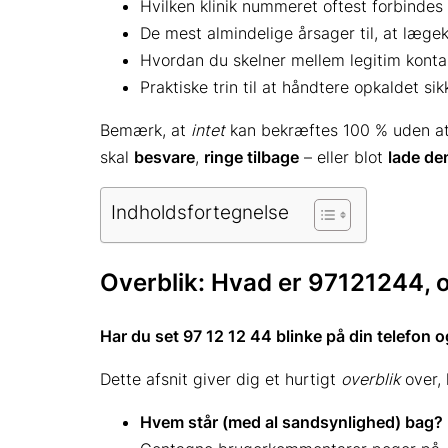
Hvilken klinik nummeret oftest forbinde
De mest almindelige årsager til, at lægekl
Hvordan du skelner mellem legitim konta
Praktiske trin til at håndtere opkaldet si
Bemærk, at
intet
kan bekræftes 100 % uden at 
skal
besvare
,
ringe tilbage
– eller blot
lade de
Indholdsfortegnelse
Overblik: Hvad er 97121244, o
Har du set 97 12 12 44 blinke på din telefon og
Dette afsnit giver dig et hurtigt
overblik
over, 
Hvem står (med al sandsynlighed) bag?