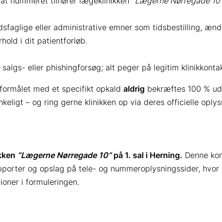
t nummeret tilhører lægeklinikken
“Lægerne Nørregade 10”, 
ds­faglige eller administrative emner som tidsbestilling, ænd
hold i dit patientforløb.
salgs- eller phishing­forsøg; alt peger på legitim klinik­kontak
 formålet med et specifikt opkald
aldrig
bekræftes 100 % ude
keligt – og ring gerne klinikken op via deres officielle oply
ikken
“Lægerne Nørregade 10”
på 1. sal i Herning.
Denne konk
pporter og opslag på tele- og nummeroplysningssider, hvo
ioner i formuleringen.