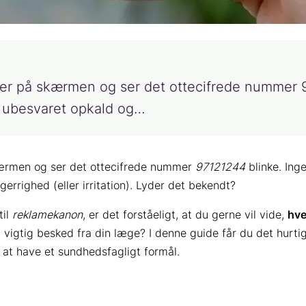
ger på skærmen og ser det ottecifrede nummer 
t ubesvaret opkald og…
ærmen og ser det ottecifrede nummer
97121244
blinke. Ing
rrighed (eller irritation). Lyder det bekendt?
til
reklamekanon
, er det forståeligt, at du gerne vil vide,
hv
n vigtig besked fra din læge? I denne guide får du det hurt
 at have et sundhedsfagligt formål.