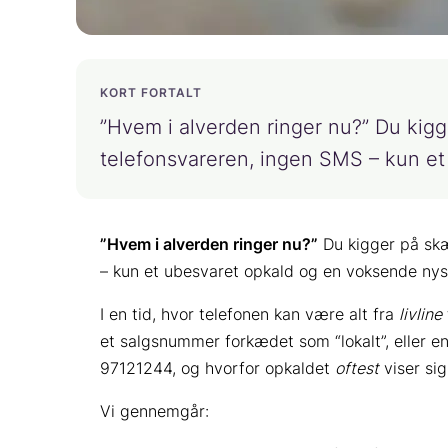
KORT FORTALT
”Hvem i alverden ringer nu?” Du kig
telefonsvareren, ingen SMS – kun e
”Hvem i alverden ringer nu?”
Du kigger på sk
– kun et ubesvaret opkald og en voksende nysge
I en tid, hvor telefonen kan være alt fra
livline
et salgsnummer forkædet som “lokalt”, eller e
97121244, og hvorfor opkaldet
oftest
viser sig
Vi gennemgår: