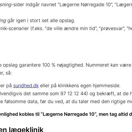
sning
-sider indgår navnet “Lægerne Nørregade 10”, “Lægern
ing
går igen i stort set alle opslag.
k-scenarier (f.eks. “de ville ændre min tid”, “prøvesvar”, “
e opslag garantere 100 % nøjagtighed. Nummeret kan være vi
r, så:
nger på
sundhed.dk
eller på klinikkens egen hjemmeside.
dvendigvis det samme som 97 12 12 44) og bekræft, at de h
 følsomme data, før du ved, at du taler med den rigtige m
lighed kobles til “Lægerne Nørregade 10”, men tag altid d
 en lægeklinik