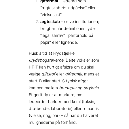
giftermål
– ledeord som
“ægteskabets indgåelse” eller
“vielsesakt”.
ægteskab
– selve institutionen;
brugbar når definitionen lyder
“legal samliv”, “parforhold på
papir” eller lignende.
Husk altid at krydstjekke
krydsbogstaverne
. Delte vokaler som
I-F-T kan hurtigt afsløre om du skal
vælge
giftstof
eller
giftermål
, mens et
start-B eller start-S typisk afgør
kampen mellem
brudepar
og
stryknin
.
Et godt tip er at markere, om
ledeordet hælder mod kemi (toksin,
dræbende, laboratorie) eller romantik
(vielse, ring, par) – så har du halveret
mulighederne på forhånd.