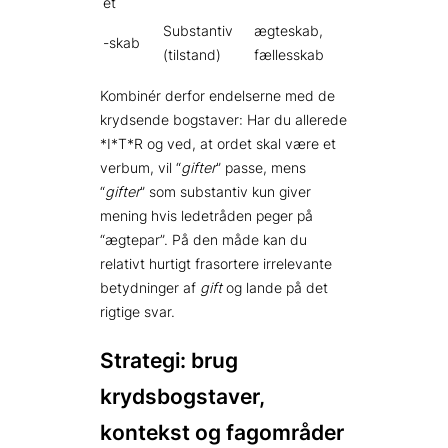
et
Substantiv
ægteskab,
-skab
(tilstand)
fællesskab
Kombinér derfor endelserne med de
krydsende bogstaver: Har du allerede
*I*T*R og ved, at ordet skal være et
verbum, vil “
gifter
” passe, mens
“
gifter
” som substantiv kun giver
mening hvis ledetråden peger på
“ægtepar”. På den måde kan du
relativt hurtigt frasortere irrelevante
betydninger af
gift
og lande på det
rigtige svar.
Strategi: brug
krydsbogstaver,
kontekst og fagområder