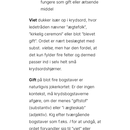
fungere som gift eller ætsende
middel
Viet
dukker især op i krydsord, hvor
ledetråden nævner “ægtefolk”,
“kirkelig ceremoni” eller blot “blevet
gift”. Ordet er nært beslægtet med
subst.
vielse
, men har den fordel, at
det kun fylder fire felter og dermed
passer ind i selv helt små
krydsordshjørner.
Gift
på blot fire bogstaver er
naturligvis jokerkortet: Er der ingen
kontekst, må krydsbogstaverne
afgøre, om der menes “giftstof”
(substantiv) eller “i ægteskab”
(adjektiv). Kig efter tværgående
bogstaver som f.eks.
I
for at undgå, at
ordet forvandler sig til “viet” eller