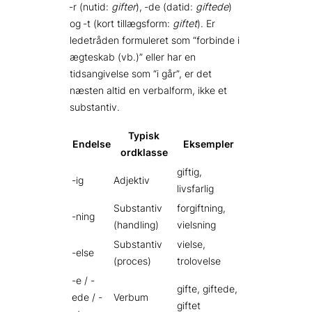
‑r (nutid:
gifter
), ‑de (datid:
giftede
)
og ‑t (kort tillægsform:
giftet
). Er
ledetråden formuleret som “forbinde i
ægteskab (vb.)” eller har en
tidsangivelse som “i går”, er det
næsten altid en verbalform, ikke et
substantiv.
Typisk
Endelse
Eksempler
ordklasse
giftig,
-ig
Adjektiv
livsfarlig
Substantiv
forgiftning,
-ning
(handling)
vielsning
Substantiv
vielse,
-else
(proces)
trolovelse
-e / -
gifte, giftede,
ede / -
Verbum
giftet