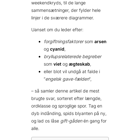
weekendkryds, til de lange
sammensætninger, der fylder hele
linjer i de sværere diagrammer.
Uanset om du leder efter:
forgiftningsfaktorer
som
arsen
og
cyanid
,
bryllupsrelaterede begreber
som
viet
og
ægteskab
,
eller blot vil undgå at falde i
“
engelsk gave-fælden
”,
– så samler denne artikel de mest
brugte svar, sorteret efter længde,
ordklasse og sproglige spor. Tag en
dyb indånding, spids blyanten på ny,
og lad os låse
gift-gåden
én gang for
alle.