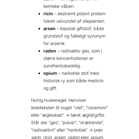
kemiske våben.
ricin
– ekstremt potent protein­
toksin udvundet af olieplanten.
arsen
– klassisk giftstof; både
grundstof og folkeligt synonym
for arsenik.
radon
– radioaktiv gas, som i
større koncentrationer er
sundhedsskadelig.
opium
– narkotisk stof med
historisk ry som både medicin
og gift.
Hurtig huskeregel: Henviser
ledeteksten til noget “viet”, “ceremoni”
eller “ægteskab” → tænk
ægte
/
gifte
.
Står der “gas”, “pulver”, “dræbende”,
“radioaktivt” eller “narkotisk” → prøv
sarin
,
ricin
,
arsen
,
radon
eller
opium
.