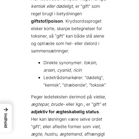
kemisk eller dødeligt
, er “gift” som
regel brugt i betydningen
giftstof/poison
. Krydsordssproget
elsker korte, skarpe betegnelser for
toksiner, så “gift” kan både stå alene
og optræde som hel- eller del­ord i
sammensætninger.
Direkte synonymer:
toksin,
arsen, cyanid, ricin
Ledetrådsmarkører: “dødelig”,
“kemisk”, “dræbende”, “toksisk”
Peger ledeteksten derimod på
vielse,
ægtepar, brude-
eller lign., er “gift” et
→
adjektiv for ægteskabelig status
.
Indhold
Her kan løsningen være selve ordet
“gift”, eller afledte former som
viet,
ægte, hustru, ægtemand
, afhængigt