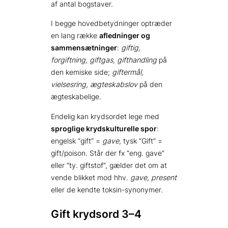
af antal bogstaver.
I begge hovedbetydninger optræder
en lang række
afledninger og
sammensætninger
:
giftig,
forgiftning, giftgas, gifthandling
på
den kemiske side;
giftermål,
vielsesring, ægteskabslov
på den
ægteskabelige.
Endelig kan krydsordet lege med
sproglige krydskulturelle spor
:
engelsk “gift” =
gave
, tysk “Gift” =
gift/poison. Står der fx “eng. gave”
eller “ty. giftstof”, gælder det om at
vende blikket mod hhv.
gave, present
eller de kendte toksin-synonymer.
Gift krydsord 3–4