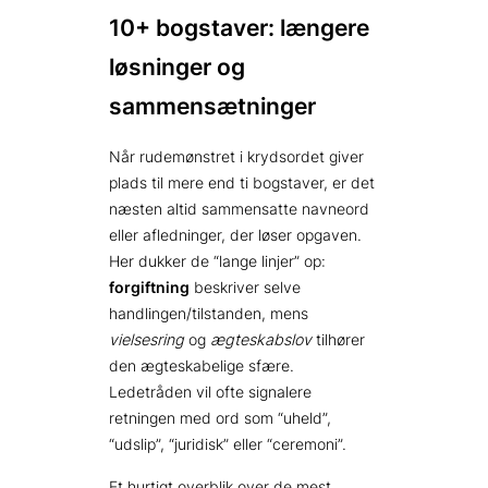
10+ bogstaver: længere
løsninger og
sammensætninger
Når rudemønstret i krydsordet giver
plads til mere end ti bogstaver, er det
næsten altid sammensatte navneord
eller afledninger, der løser opgaven.
Her dukker de “lange linjer” op:
forgiftning
beskriver selve
handlingen/tilstanden, mens
vielsesring
og
ægteskabslov
tilhører
den ægteskabelige sfære.
Ledetråden vil ofte signalere
retningen med ord som “uheld”,
“udslip”, “juridisk” eller “ceremoni”.
Et hurtigt overblik over de mest