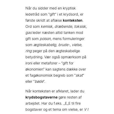
Når du sidder med en kryptisk
ledetråd som “gift” i et krydsord, er
første skridt at aflæse
konteksten
.
Ord som
kemisk, dræbende, toksisk,
gas
leder næsten altid tanken mod
gift som
poison
, mens formuleringer
som
ægteskabelig, brude-, vielse,
ring
peger på den ægteskabelige
betydning. Vær også opmærksom på
ironi eller metaforer – “gift for
økonomien” kan sagtens dække over
et fag­økonomisk begreb som “
skat
”
eller “
bøde
”.
Når konteksten er afklaret, lader du
krydsbogstaverne
gøre resten af
arbejdet. Har du f.eks. _E_E til fire
bogstaver og et tema om vielse, er
V I