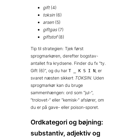
gift
(4)
toksin
(6)
arsen
(5)
giftgas
(7)
giftstof
(8)
Tip til strategien: Tjek først
sprogmarkøren, derefter bogstav-
antallet fra krydsene. Finder du fx “ty.
Gift (6)”, og du har
, er
T _ K S I N
svaret næsten sikkert
TOKSIN
. Uden
sprogmarkør kan du bruge
sammenhængen: ord som “jul-”,
“trolovet-” eller “kemisk-” afslører, om
du er på gave- eller poison-sporet.
Ordkategori og bøjning:
substantiv, adjektiv og