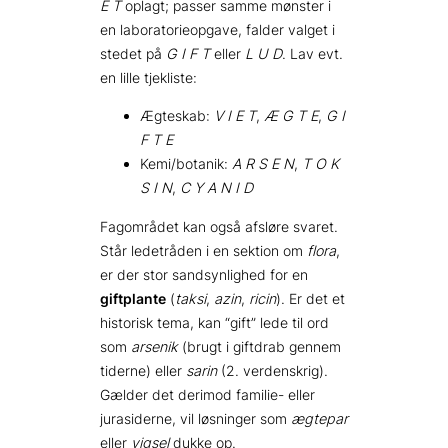
E T
oplagt; passer samme mønster i
en laboratorie­opgave, falder valget i
stedet på
G I F T
eller
L U D
. Lav evt.
en lille tjekliste:
Ægteskab:
V I E T
,
Æ G T E
,
G I
F T E
Kemi/botanik:
A R S E N
,
T O K
S I N
,
C Y A N I D
Fagområdet kan også afsløre svaret.
Står ledetråden i en sektion om
flora
,
er der stor sandsynlighed for en
giftplante
(
taksi
,
azin
,
ricin
). Er det et
historisk tema, kan “gift” lede til ord
som
arsenik
(brugt i giftdrab gennem
tiderne) eller
sarin
(2. verdenskrig).
Gælder det derimod familie- eller
jurasiderne, vil løsninger som
ægtepar
eller
vigsel
dukke op.