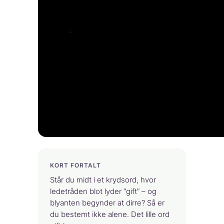
KORT FORTALT
Står du midt i et krydsord, hvor
ledetråden blot lyder “gift” – og
blyanten begynder at dirre? Så er
du bestemt ikke alene. Det lille ord