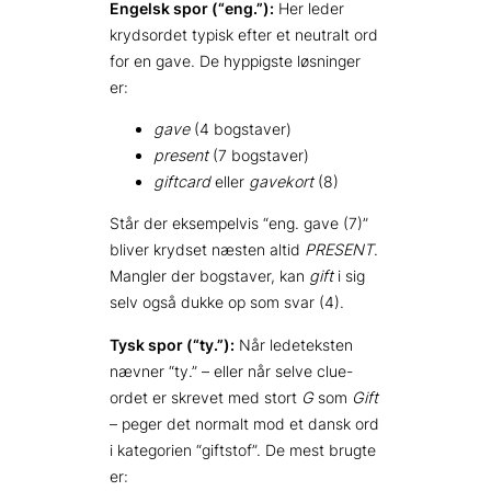
Engelsk spor (“eng.”):
Her leder
krydsordet typisk efter et neutralt ord
for en gave. De hyppigste løsninger
er:
gave
(4 bogstaver)
present
(7 bogstaver)
giftcard
eller
gavekort
(8)
Står der eksempelvis “eng. gave (7)”
bliver krydset næsten altid
PRESENT
.
Mangler der bogstaver, kan
gift
i sig
selv også dukke op som svar (4).
Tysk spor (“ty.”):
Når ledeteksten
nævner “ty.” – eller når selve clue-
ordet er skrevet med stort
G
som
Gift
– peger det normalt mod et dansk ord
i kategorien “giftstof”. De mest brugte
er: