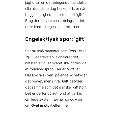
jagt efter en dødbringende hændelse
eller den store dag i kirken – især når
begge muligheder starter med “gift”.
Brug derfor sammensætningsleddet
efter bindestregen som rettesnor.
Engelsk/tysk spor: ‘gift’
Ser du små markører som
“eng.”
eller
“ty.”
i ledeteksten, signalerer det
næsten altid, at svaret skal findes via
et fremmedsprog. Her er
“gift”
et
klassisk falsk ven: på engelsk betyder
det “gave”, mens
tysk
Gift
betyder
det samme som det danske “giftstof”.
Det er derfor oplagt først at tjekke,
om ledeteksten nævner sprog – og
om
G-et er stort eller lille
.