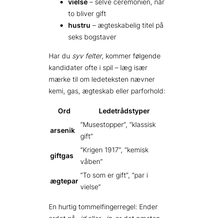
vielse
– selve ceremonien, når
to bliver gift
hustru
– ægteskabelig titel på
seks bogstaver
Har du
syv felter
, kommer følgende
kandidater ofte i spil – læg især
mærke til om ledeteksten nævner
kemi, gas, ægteskab eller parforhold:
Ord
Ledetrådstyper
“Musestopper”, “klassisk
arsenik
gift”
“Krigen 1917”, “kemisk
giftgas
våben”
“To som er gift”, “par i
ægtepar
vielse”
En hurtig tommelfingerregel: Ender