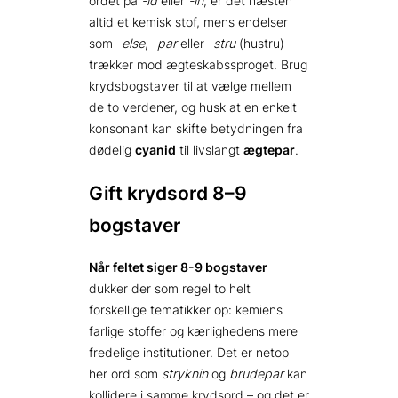
ordet på
-id
eller
-in
, er det næsten
altid et kemisk stof, mens endelser
som
-else
,
-par
eller
-stru
(hustru)
trækker mod ægteskabssproget. Brug
krydsbogstaver til at vælge mellem
de to verdener, og husk at en enkelt
konsonant kan skifte betydningen fra
dødelig
cyanid
til livslangt
ægtepar
.
Gift krydsord 8–9
bogstaver
Når feltet siger 8-9 bogstaver
dukker der som regel to helt
forskellige tematikker op: kemiens
farlige stoffer og kærlighedens mere
fredelige institutioner. Det er netop
her ord som
stryknin
og
brudepar
kan
kollidere i samme krydsord – og det er