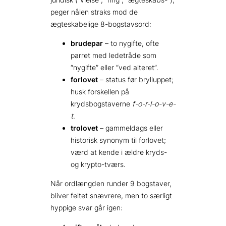
peger nålen straks mod de
ægteskabelige 8-bogstavsord:
brudepar
– to nygifte, ofte
parret med ledetråde som
“nygifte” eller “ved alteret”.
forlovet
– status før brylluppet;
husk forskellen på
krydsbogstaverne
f-o-r-l-o-v-e-
t
.
trolovet
– gammeldags eller
historisk synonym til forlovet;
værd at kende i ældre kryds-
og krypto-tværs.
Når ordlængden runder 9 bogstaver,
bliver feltet snævrere, men to særligt
hyppige svar går igen: