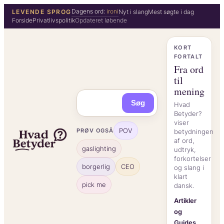
Spring
Dagens ord:
ironi
LEVENDE SPROG
Nyt i slang
Mest søgte i dag
Forside
Privatlivspolitik
Opdateret løbende
til
indhold
KORT
FORTALT
Fra ord
til
mening
Søg
Hvad
Betyder?
viser
POV
PRØV OGSÅ
betydningen
af ord,
gaslighting
udtryk,
forkortelser
borgerlig
CEO
og slang i
klart
pick me
dansk.
Artikler
og
Guides