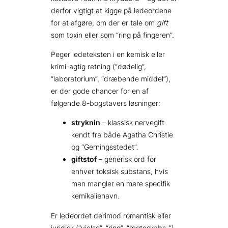
derfor vigtigt at kigge på ledeordene
for at afgøre, om der er tale om
gift
som toxin eller som “ring på fingeren”.
Peger ledeteksten i en kemisk eller
krimi-agtig retning (“dødelig”,
“laboratorium”, “dræbende middel”),
er der gode chancer for en af
følgende 8-bogstavers løsninger:
stryknin
– klassisk nervegift
kendt fra både Agatha Christie
og “Gerningsstedet”.
giftstof
– generisk ord for
enhver toksisk substans, hvis
man mangler en mere specifik
kemikalienavn.
Er ledeordet derimod romantisk eller
juridisk (“vielse”, “ring”, “ægteskabs-”),