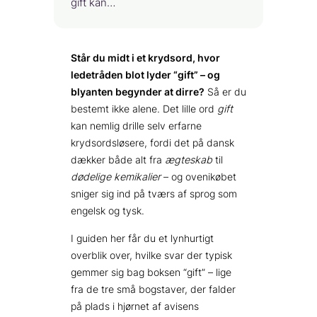
gift kan…
Står du midt i et krydsord, hvor
ledetråden blot lyder “gift” – og
blyanten begynder at dirre?
Så er du
bestemt ikke alene. Det lille ord
gift
kan nemlig drille selv erfarne
krydsordsløsere, fordi det på dansk
dækker både alt fra
ægteskab
til
dødelige kemikalier
– og ovenikøbet
sniger sig ind på tværs af sprog som
engelsk og tysk.
I guiden her får du et lynhurtigt
overblik over, hvilke svar der typisk
gemmer sig bag boksen “gift” – lige
fra de tre små bogstaver, der falder
på plads i hjørnet af avisens