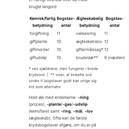
brugte langord:
Kemisk/farlig
Bogstav-
Ægteskabelig
Bogstav-
betydning
antal
betydning
antal
forgiftning
11
vielsesring
11
giftplante
10
ægteskabslov
12
giftmorder
10
giftermålssag*
12
giftudslip
10
brudeslør**
9 (næsten)
* ses sjældnere, men fungerer i brede
krydsord | ** viser, at enkelte ord
under ti bogstaver godt kan snige sig
ind som alternativ
Hold øje med endelserne:
-ning
(proces),
-plante
/
-gas
/
-udslip
(kemi/fare) samt
-ring
,
-mål
,
-lov
(ægteskab). Ofte kan de første
krydsbogstaver afgøre, om du er på