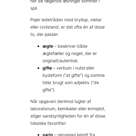
her de følgende løsninger kommer i
spil.
Pejer ledetråden mod bryllup, vielse
eller civilstand, er det ofte én af disse
to, der passer:
ægte
– beskriver både
ægtefæller og noget, der er
originalt/autentisk.
gifte
– verbum i nutid eller
bydeform (“at gifte”) og somme
tider brugt som adjektiv (“de
gifte”).
Når opgaven derimod lugter af
laboratorium, kemikalier eller krimiplot,
stiger sandsynligheden for én af disse
toksiske favoritter:
sarin
– nervegas kendt fra