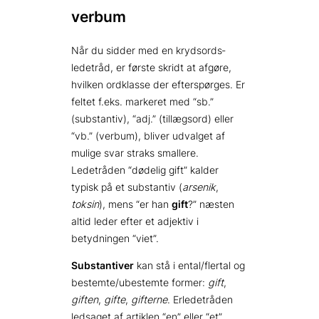
verbum
Når du sidder med en krydsords­
ledetråd, er første skridt at afgøre,
hvilken ordklasse der efterspørges. Er
feltet f.eks. markeret med “sb.”
(substantiv), “adj.” (tillægsord) eller
“vb.” (verbum), bliver udvalget af
mulige svar straks smallere.
Ledetråden “dødelig gift” kalder
typisk på et substantiv (
arsenik
,
toksin
), mens “er han
gift
?” næsten
altid leder efter et adjektiv i
betydningen “viet”.
Substantiver
kan stå i ental/flertal og
bestemte/ubestemte former:
gift
,
giften
,
gifte
,
gifterne
. Erledetråden
ledsaget af artiklen “en” eller “et”,