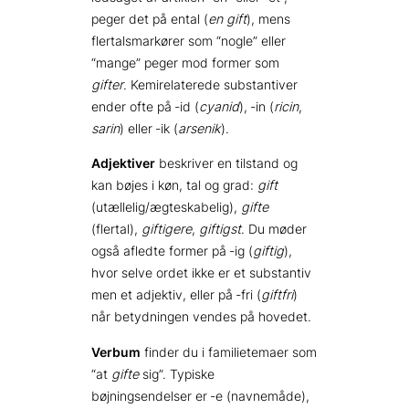
peger det på ental (
en gift
), mens
flertalsmarkører som “nogle” eller
“mange” peger mod former som
gifter
. Kemi­relaterede substantiver
ender ofte på ‑id (
cyanid
), ‑in (
ricin
,
sarin
) eller ‑ik (
arsenik
).
Adjektiver
beskriver en tilstand og
kan bøjes i køn, tal og grad:
gift
(utællelig/ægteskabelig),
gifte
(flertal),
giftigere
,
giftigst
. Du møder
også afledte former på ‑ig (
giftig
),
hvor selve ordet ikke er et substantiv
men et adjektiv, eller på ‑fri (
giftfri
)
når betydningen vendes på hovedet.
Verbum
finder du i familietemaer som
“at
gifte
sig”. Typiske
bøjningsendelser er ‑e (navnemåde),