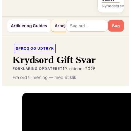
Nyhedsbrev
Artikler og Guides
Arbejde og Karriereliv
Mennesker o
Søg
SPROG OG UDTRYK
Krydsord Gift Svar
19. oktober 2025
FORKLARING OPDATERET
Fra ord til mening — med ét klik.