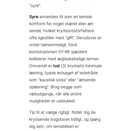
“syre”.
Syre
anvendes tit som en kemisk
kortform for noget stærkt eller æt­
sende, hvilket krydsords­forfattere
ofte ligestiller med “gift”. Derudover er
ordet taknemmeligt, fordi
kombinationen SY-RE sjældent
kolliderer med ægteskabelige termer.
Omvendt er
lud
(3) krydsets minimale
løsning, typisk ledsaget af ledetråde
som “kaustisk soda” eller “ætsende
opløsning”. Brug begge som
nødudgange, når alle andre
muligheder er udelukket.
Tip til at vælge rigtigt: Notér dig de
krydsende bogstaver tidligt, og spørg
dig selv, om tematikken er