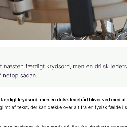
et næsten færdigt krydsord, men én drilsk lede
e” netop sådan…
 færdigt krydsord, men én drilsk ledetråd bliver ved med 
t glimt af tekst, der kan dække over alt fra en fysisk fælde i