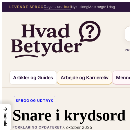
Spring
Dagens ord:
ironi
LEVENDE SPROG
Nyt i slang
Mest søgte i dag
til
indhold
PR
Artikler og Guides
Arbejde og Karriereliv
Menne
SPROG OG UDTRYK
→
Snare i krydsord 
Indhold
7. oktober 2025
FORKLARING OPDATERET