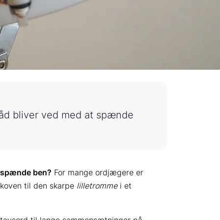
tråd bliver ved med at spænde
at spænde ben?
For mange ordjægere er
 skoven til den skarpe
lilletromme
i et