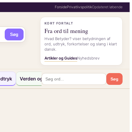
Forside
Privatlivspolitik
Opdateret løbende
KORT FORTALT
Fra ord til mening
Søg
Hvad Betyder? viser betydningen af
ord, udtryk, forkortelser og slang i klart
dansk.
Artikler og Guides
Nyhedsbrev
dtryk
Verden og Kultur
Søg