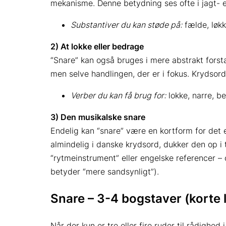
mekanisme. Denne betydning ses ofte i jagt- el
Substantiver du kan støde på:
fælde, løkk
2) At lokke eller bedrage
“Snare” kan også bruges i mere abstrakt forst
men selve handlingen, der er i fokus. Krydsord
Verber du kan få brug for:
lokke, narre, be
3) Den musikalske snare
Endelig kan “snare” være en kortform for det
almindelig i danske krydsord, dukker den op i 
“rytmeinstrument” eller engelske referencer
betyder “mere sandsynligt”).
Snare – 3-4 bogstaver (korte 
Når der kun er tre eller fire ruder til rådighe