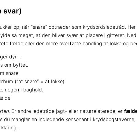
e svar)
ker op, når “snare” optræder som krydsords­ledetråd. Her er
ylde så meget, at den bliver svær at placere i gitteret. Ne
ete fælde eller den mere overførte handling at lokke og be
er dyr i.
s om byttet.
om snare.
rbum (“at snøre” = at lokke).
ke nogen i baghold.
fælde.
sten
. Er andre ledetråde jagt- eller naturrelaterede, er
fæld
s du mangler en indledende konsonant i kryds­bogstaverne, 
fklaring.