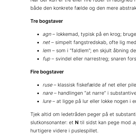
både den konkrete fælde og den mere abstrakt
Tre bogstaver
agn
– lokkemad, typisk på en krog; bruges
net
– simpelt fangstredskab, ofte lig me
lem
– som i “faldlem”; en skjult åbning de
fup
– svindel eller narrestreg; snaren fo
Fire bogstaver
ruse
– klassisk fiskefælde af net eller pile
nare
– handlingen “at narre” i substantiv
lure
– at ligge på lur eller lokke nogen i 
Tjek altid om ledetråden peger på et substanti
slutkonsonanter: et
N
til sidst kan pege mod
a
hurtigere videre i puslespillet.