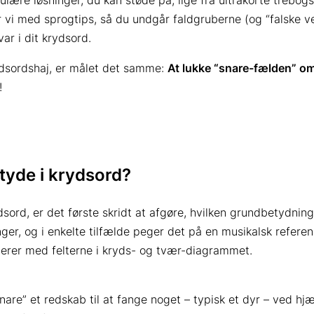
lære løsninger, du kan støde på, lige fra ultrakorte trebo
 vi med sprogtips, så du undgår faldgruberne (og “falske ven
var i dit krydsord.
ydsordshaj, er målet det samme:
At lukke “snare-fælden” om
!
tyde i krydsord?
dsord, er det første skridt at afgøre, hvilken grundbetydnin
er, og i enkelte tilfælde peger det på en musikalsk referen
lerer med felterne i kryds- og tvær-diagrammet.
re” et redskab til at fange noget – typisk et dyr – ved hjælp