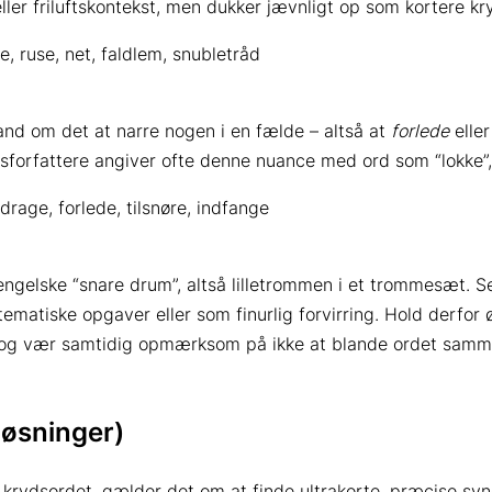
ler friluftskontekst, men dukker jævnligt op som kortere kr
e, ruse, net, faldlem, snubletråd
and om det at narre nogen i en fælde – altså at
forlede
elle
sforfattere angiver ofte denne nuance med ord som “lokke”, “
drage, forlede, tilsnøre, indfange
 engelske “snare drum”, altså lilletrommen i et trommesæt.
tematiske opgaver eller som finurlig forvirring. Hold derfo
 – og vær samtidig opmærksom på ikke at blande ordet samm
løsninger)
d i krydsordet, gælder det om at finde ultrakorte, præcise s