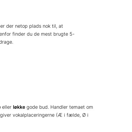
 der netop plads nok til, at
denfor finder du de mest brugte 5-
drage.
e
eller
løkke
gode bud. Handler temaet om
giver vokalplaceringerne (Æ i fælde, Ø i