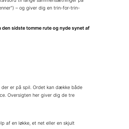
gstavsord til lange sammensætninger på
ner”) – og giver dig en trin-for-trin-
 den sidste tomme rute og nyde synet af
g der er på spil. Ordet kan dække både
ce. Oversigten her giver dig de tre
 af en løkke, et net eller en skjult