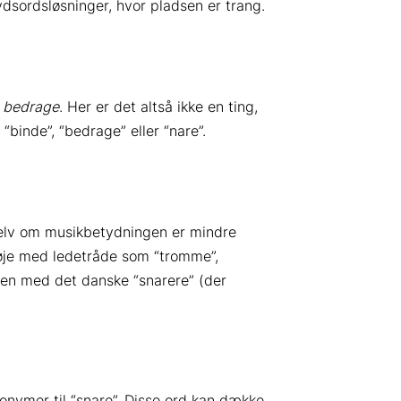
ydsordsløsninger, hvor pladsen er trang.
r
bedrage
. Her er det altså ikke en ting,
binde”, “bedrage” eller “nare”.
 Selv om musikbetydningen er mindre
r øje med ledetråde som “tromme”,
en med det danske “snarere” (der
ynonymer til “snare”. Disse ord kan dække