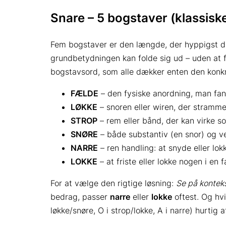
Snare – 5 bogstaver (klassisk
Fem bogstaver er den længde, der hyppigst duk
grundbetydningen kan folde sig ud – uden at f
bogstavs­ord, som alle dækker enten den konkr
FÆLDE
– den fysiske anordning, man fang
LØKKE
– snoren eller wiren, der stramme
STROP
– rem eller bånd, der kan virke s
SNØRE
– både substantiv (en snor) og ve
NARRE
– ren handling: at snyde eller lok
LOKKE
– at friste eller lokke nogen i en 
For at vælge den rigtige løsning:
Se på kontek
bedrag, passer
narre
eller
lokke
oftest. Og hvi
løkke/snøre, O i strop/lokke, A i narre) hurtig a