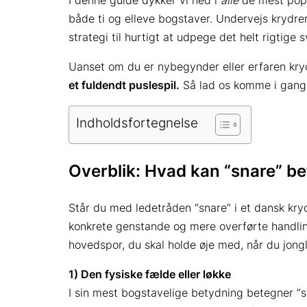
I denne guide dykker vi ned i
alle
de mest popu
både ti og elleve bogstaver. Undervejs krydrer
strategi til hurtigt at udpege det helt rigtige s
Uanset om du er nybegynder eller erfaren kr
et fuldendt puslespil.
Så lad os komme i gang
Indholdsfortegnelse
Overblik: Hvad kan “snare” be
Står du med ledetråden “snare” i et dansk kry
konkrete genstande og mere overførte handling
hovedspor, du skal holde øje med, når du jong
1) Den fysiske fælde eller løkke
I sin mest bogstavelige betydning betegner “sna