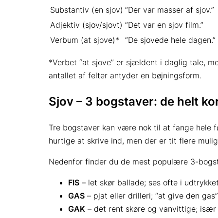
Substantiv (en sjov)
“Der var masser af sjov.”
Adjektiv (sjov/sjovt)
“Det var en sjov film.”
Verbum (at sjove)*
“De sjovede hele dagen.”
*Verbet “at sjove” er sjældent i daglig tale
antallet af felter antyder en bøjningsform.
Sjov – 3 bogstaver: de helt ko
Tre bogstaver kan være nok til at fange hele f
hurtige at skrive ind, men der er tit flere mu
Nedenfor finder du de mest populære 3-bogst
FIS
– let skør ballade; ses ofte i udtrykket
GAS
– pjat eller drilleri; “at give den g
GAK
– det rent skøre og vanvittige; især 