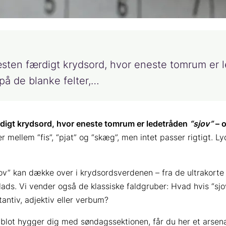
ten færdigt krydsord, hvor eneste tomrum er l
på de blanke felter,…
digt krydsord, hvor eneste tomrum er ledetråden
“sjov”
– o
er mellem “fis”, “pjat” og “skæg”, men intet passer rigtigt. L
ov” kan dække over i krydsordsverdenen – fra de ultrakorte 
 plads. Vi vender også de klassiske faldgruber: Hvad hvis “sj
antiv, adjektiv eller verbum?
 blot hygger dig med søndagssektionen, får du her et arsen