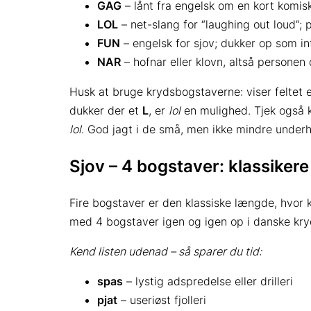
GAG
– lånt fra engelsk om en kort komisk
LOL
– net-slang for “laughing out loud”; p
FUN
– engelsk for sjov; dukker op som in
NAR
– hofnar eller klovn, altså person
Husk at bruge krydsbogstaverne: viser feltet 
dukker der et
L
, er
lol
en mulighed. Tjek også 
lol
. God jagt i de små, men ikke mindre underh
Sjov – 4 bogstaver: klassikere
Fire bogstaver er den klassiske længde, hvor 
med 4 bogstaver igen og igen op i danske kryd
Kend listen udenad – så sparer du tid:
spas
– lystig adspredelse eller drilleri
pjat
– useriøst fjolleri