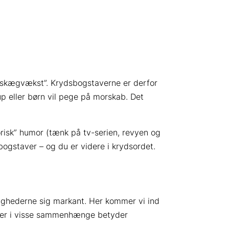
å “skægvækst”. Krydsbogstaverne er derfor
up eller børn vil pege på morskab. Det
adorisk” humor (tænk på tv-serien, revyen og
 bogstaver – og du er videre i krydsordet.
lighederne sig markant. Her kommer vi ind
 der i visse sammenhænge betyder