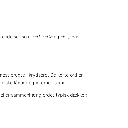
på endelser som
-ER
,
-EDE
og
-ET
, hvis
mest brugte i krydsord. De korte ord er
gelske lånord og internet-slang.
v eller sammenhæng ordet typisk dækker: