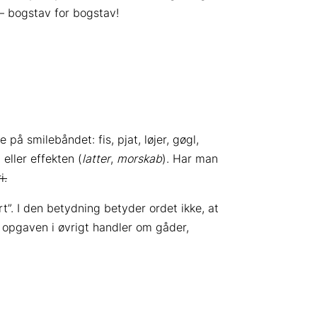
– bogstav for bogstav!
e på smilebåndet: fis, pjat, løjer, gøgl,
) eller effekten (
latter
,
morskab
). Har man
i.
rt”. I den betydning betyder ordet ikke, at
s opgaven i øvrigt handler om gåder,