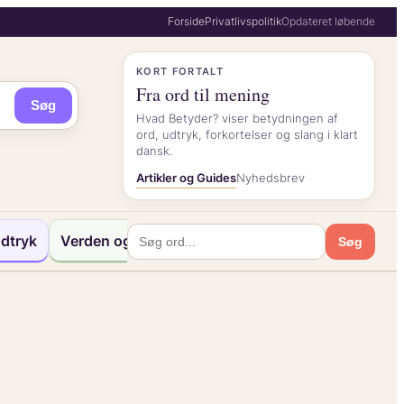
Forside
Privatlivspolitik
Opdateret løbende
KORT FORTALT
Fra ord til mening
Søg
Hvad Betyder? viser betydningen af
ord, udtryk, forkortelser og slang i klart
dansk.
Artikler og Guides
Nyhedsbrev
dtryk
Verden og Kultur
Søg