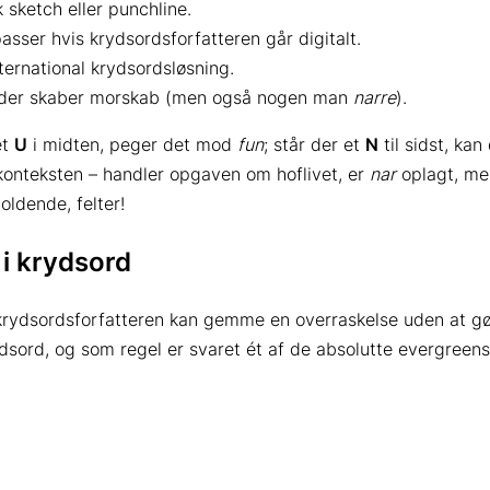
 sketch eller punchline.
asser hvis krydsords­forfatteren går digitalt.
ternational krydsordsløsning.
en der skaber morskab (men også nogen man
narre
).
et
U
i midten, peger det mod
fun
; står der et
N
til sidst, ka
konteksten – handler opgaven om hoflivet, er
nar
oplagt, me
oldende, felter!
 i krydsord
krydsords­forfatteren kan gemme en overraskelse uden at gø
sord, og som regel er svaret ét af de absolutte evergreens