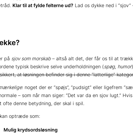
etråd.
Klar til at fylde felterne ud?
Lad os dykke ned i “sjov” 
dække?
r på
sjov som morskab
– altså alt det, der får os til at trækk
 ordene typisk beskrive selve underholdningen (
spøg
,
humor
sikkert, at løsningen befinder sig i denne “latterlige” kategor
mærkelige
: noget der er “spøjs”, “pudsigt” eller ligefrem “sæ
normale – som når man siger: “Det var da en sjov lugt.” Hvi
t ofte denne betydning, der skal i spil.
” kan optræde som:
Mulig krydsordsløsning