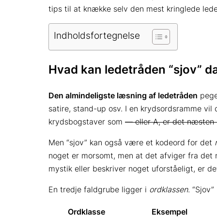
tips til at knække selv den mest kringlede led
Indholdsfortegnelse
Hvad kan ledetråden “sjov” 
Den almindeligste læsning af ledetråden
pege
satire, stand-up osv. I en krydsordsramme vil
krydsbogstaver som
—
eller
A
, er det næsten 
Men “sjov” kan også være et kodeord for det
noget er morsomt, men at det afviger fra det 
mystik eller beskriver noget uforståeligt, er de
En tredje faldgrube ligger i
ordklassen
. “Sjov
Ordklasse
Eksempel