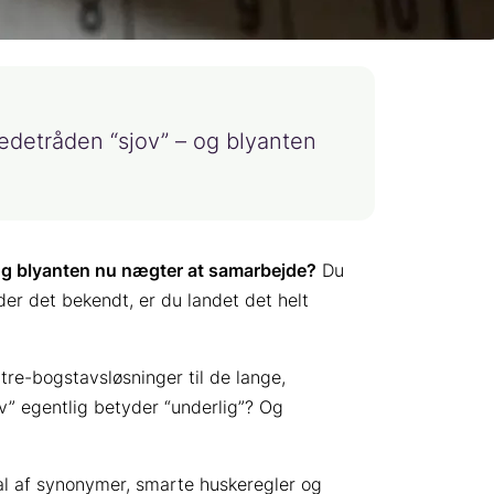
edetråden “sjov” – og blyanten
g blyanten nu nægter at samarbejde?
Du
yder det bekendt, er du landet det helt
tre-bogstavsløsninger til de lange,
ov” egentlig betyder “underlig”? Og
al af synonymer, smarte huskeregler og