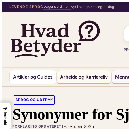
Spring
Dagens ord:
ironi
LEVENDE SPROG
Nyt i slang
Mest søgte i dag
til
indhold
PR
Artikler og Guides
Arbejde og Karriereliv
Menne
SPROG OG UDTRYK
→
Synonymer for Sj
Indhold
19. oktober 2025
FORKLARING OPDATERET