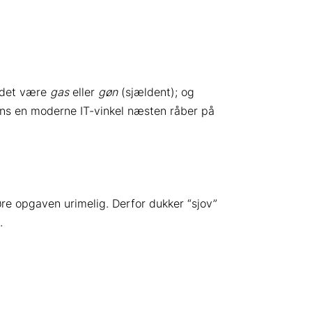
n det være
gas
eller
gøn
(sjældent); og
ns en moderne IT-vinkel næsten råber på
re opgaven urimelig. Derfor dukker “sjov”
.