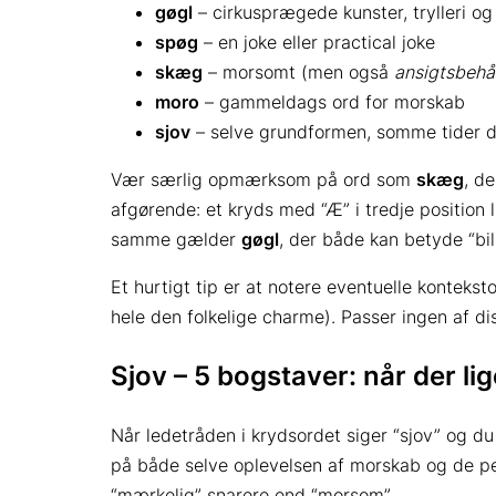
gøgl
– cirkusprægede kunster, trylleri og
spøg
– en joke eller practical joke
skæg
– morsomt (men også
ansigtsbehå
moro
– gammeldags ord for morskab
sjov
– selve grundformen, somme tider d
Vær særlig opmærksom på ord som
skæg
, d
afgørende: et kryds med “Æ” i tredje position
samme gælder
gøgl
, der både kan betyde “bil
Et hurtigt tip er at notere eventuelle kontekst­
hele den folkelige charme). Passer ingen af di
Sjov – 5 bogstaver: når der lige
Når ledetråden i krydsordet siger “sjov” og d
på både selve oplevelsen af morskab og de p
“mærkelig” snarere end “morsom”.