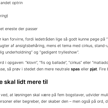
 andet optrin
ring
)
et eneste der passer
er kan forvirre, fordi ledetråden lige så godt kunne pege p
 lugter af ansigtsbehåring, mens et tema med cirkus, stand-
lig underholdning” og “gedigent trylleshow”.
ord i opgaven: “klovn”, “fis og ballade”, “cirkus” eller “mati
sse, så prøv i stedet den mere neutrale
spas
eller
pjat
. Fire
 skal lidt mere til
u ved, at løsningen skal være på fem bogstaver, udvider mu
ersoner eller begreber, der skaber den – men også på ord,