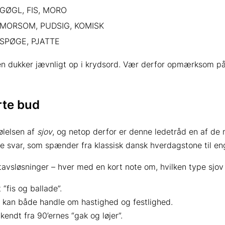
GØGL, FIS, MORO
MORSOM, PUDSIG, KOMISK
SPØGE, PJATTE
, men dukker jævnligt op i krydsord. Vær derfor opmærksom 
rte bud
ølelsen af
sjov
, og netop derfor er denne ledetråd en af de 
lige svar, som spænder fra klassisk dansk hverdagstone til en
avsløsninger – hver med en kort note om, hvilken type sjo
 “fis og ballade”.
as” kan både handle om hastighed og festlighed.
kendt fra 90’ernes “gak og løjer”.